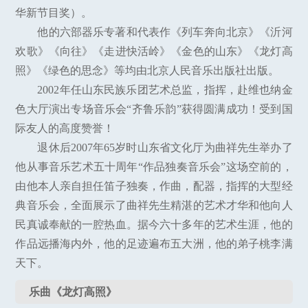
华新节目奖）。
他的六部器乐专著和代表作《列车奔向北京》《沂河
欢歌》《向往》《走进快活岭》《金色的山东》《龙灯高
照》《绿色的思念》等均由北京人民音乐出版社出版。
2002年任山东民族乐团艺术总监，指挥，赴维也纳金
色大厅演出专场音乐会“齐鲁乐韵”获得圆满成功！受到国
际友人的高度赞誉！
退休后2007年65岁时山东省文化厅为曲祥先生举办了
他从事音乐艺术五十周年“作品独奏音乐会”这场空前的，
由他本人亲自担任笛子独奏，作曲，配器，指挥的大型经
典音乐会，全面展示了曲祥先生精湛的艺术才华和他向人
民真诚奉献的一腔热血。据今六十多年的艺术生涯，他的
作品远播海内外，他的足迹遍布五大洲，他的弟子桃李满
天下。
乐曲《龙灯高照》