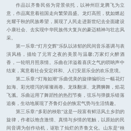
作品以齐鲁民俗为背景依托，以神州巨龙腾飞为立
意，作品寓意着祖国走向繁荣昌盛。龙灯高照，犹如燃起
光耀干秋的民族希望，展现了人民走进新世纪去全面建设
小康社会、去实现中华民族伟大复兴的豪迈精神与壮志风
采。
第一乐章:“灯月交辉”乐队以浓郁的民间音乐基调与表
演风格，描绘了元宵之夜的美景与温馨;万家灯火醉酒
香，一轮明月照亲情。乐曲在洋溢着喜庆之气的唢呐声中
结束，寓意着社会安定祥和、人们安居乐业的欢乐意境。
第二乐章:“灯海如潮”乐曲优美的旋律编织出一幅花灯
如海、彩光喷泻的璀璨画卷。龙珠翻滚、龙腾狮舞，焰花
飞溅。乐曲运用了舞蹈性的热烈节奏，弦乐与弹拨乐错落
追奏，生动地展现了齐鲁灯会的恢宏气势与生活情趣。
第三乐章:“多彩的秧歌”这是一段富有鲜活风土乡韵的
旋律，作者以饱含激情、真情与乡情的笔触，以原始的民
间音调为创作动机，讴歌了灿烂的齐鲁文化。山东是“秧