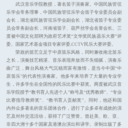
武汉音乐学院教授，著名笛子演奏家。中国民族管弦
乐学会常务理事，中国民族管弦乐学会笛子专业委员会副
会长，湖北省民族管弦乐学会副会长，湖北省笛子专业委
员会常务副会长，河南省笛子、葫芦丝学会名誉会长。三
度被中国文化部聘为政府艺术奖“文华奖民族器乐大赛”评
委。国家艺术基金项目专家评委,CCTV民乐大赛评委。
荣政的笛艺立足于中原笛乐风格，同时兼收南北笛乐
之长，演奏技艺精湛、音乐表现奔放而不失细腻，演奏乐
曲广泛，舞台风格大气沉稳而富有激情，是当今中国“中
原笛乐”的代表性演奏家。他多年来培养了大量的专业学
生，许多学生在全国性的民乐比赛中获奖。两度被武汉音
乐学院授予“教书育人先进个人”称号及“优秀教师”、“专业
比赛指导教师奖”、“教书育人贡献奖”。同时，他还和国
内外众多著名的音乐团体合作，进行了众多卓有成效的演
艺及对外交流活动，获得了广泛赞誉。曾赴美、欧、亚、
非四大洲十多个国家及港澳台演出和讲学。录制出版了多