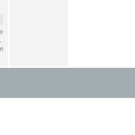
步
，
的