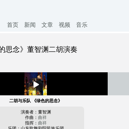
首页
新闻
文章
视频
音乐
的思念》董智渊二胡演奏
播
放
二胡与乐队 《绿色的思念》
演奏者：董智渊
作曲：
曲祥
指挥：
曲祥
乐团：山东歌舞剧院民族乐团