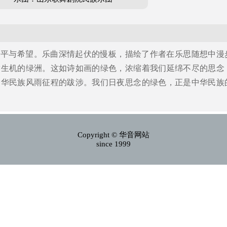
和平与希望。乐曲深情起伏的慢板，描绘了作者在乐思随想中漫
满生机的绿洲。这如诗如画的绿色，浓缩着我们延绵不尽的思念
中华民族风雨征程的跋涉。我们日夜思念的绿色，正是中华民族
Copyright © 华音网站
since 1999