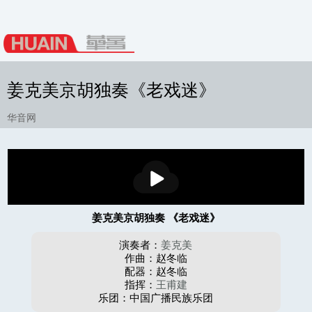
姜克美京胡独奏《老戏迷》
华音网
播
放
姜克美京胡独奏 《老戏迷》
演奏者：
姜克美
作曲：赵冬临
配器：赵冬临
指挥：
王甫建
乐团：中国广播民族乐团