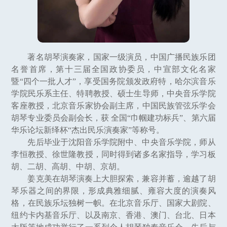
著名胡琴演奏家，国家一级演员，中国广播民族乐团
名誉首席，第十三届全国政协委员，中宣部文化名家
暨“四个一批人才”，享受国务院颁发政府特，哈尔滨音乐
学院民乐系主任、特聘教授、硕士生导师，中央音乐学院
客座教授，北京音乐家协会副主席，中国民族管弦乐学会
胡琴专业委员会副会长，获 全国“巾帼建功标兵”、第六届
华乐论坛新绎杯“杰出民乐演奏家”等称号。
先后毕业于沈阳音乐学院附中、中央音乐学院，师从
李恒教授、徐世隆教授，同时得到诸多名家指导，学习板
胡、二胡、高胡、中胡、京胡。
姜克美在胡琴演奏上大胆探索，兼容并蓄，逾越了胡
琴乐器之间的界限，形成典雅细腻、雍容大度的演奏风
格，在民族乐坛独树一帜。在北京音乐厅、国家大剧院、
纽约卡内基音乐厅、以及南京、香港、澳门、台北、日本