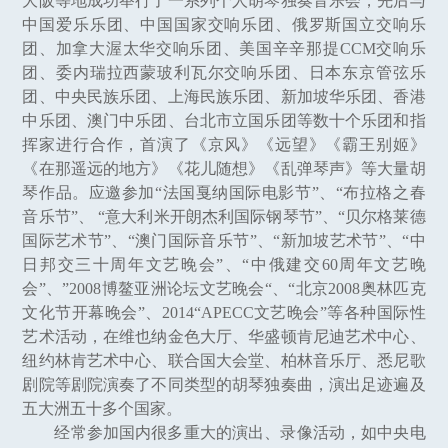
大阪等地成功举行了一系列个人胡琴独奏音乐会，先后与
中国爱乐乐团、中国国家交响乐团、俄罗斯国立交响乐
团、加拿大渥太华交响乐团、美国辛辛那提CCM交响乐
团、委内瑞拉西蒙玻利瓦尔交响乐团、日本东京管弦乐
团、中央民族乐团、上海民族乐团、新加坡华乐团、香港
中乐团、澳门中乐团、台北市立国乐团等数十个乐团和指
挥家进行合作，首演了《京风》《远望》《霸王别姬》
《在那遥远的地方》《花儿随想》《乱弹琴声》等大量胡
琴作品。应邀参加“法国戛纳国际电影节”、“布拉格之春
音乐节”、 “意大利米开朗杰利国际钢琴节”、“贝尔格莱德
国际艺术节”、“澳门国际音乐节”、“新加坡艺术节”、“中
日邦交三十周年文艺晚会”、“中俄建交60周年文艺晚
会”、”2008博鳌亚洲论坛文艺晚会“、“北京2008奥林匹克
文化节开幕晚会”、2014“APECC文艺晚会”等各种国际性
艺术活动，在维也纳金色大厅、华盛顿肯尼迪艺术中心、
纽约林肯艺术中心、联合国大会堂、柏林音乐厅、悉尼歌
剧院等剧院演奏了不同类型的胡琴独奏曲，演出足迹遍及
五大洲五十多个国家。
经常参加国内很多重大的演出、录像活动，如中央电