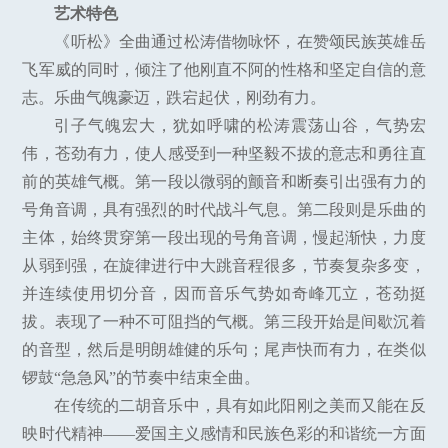
艺术特色
《听松》全曲通过松涛借物咏怀，在赞颂民族英雄岳
飞军威的同时，倾注了他刚直不阿的性格和坚定自信的意
志。乐曲气魄豪迈，跌宕起伏，刚劲有力。
引子气魄宏大，犹如呼啸的松涛震荡山谷，气势宏
伟，苍劲有力，使人感受到一种坚毅不拔的意志和勇往直
前的英雄气概。第一段以微弱的颤音和断奏引出强有力的
号角音调，具有强烈的时代战斗气息。第二段则是乐曲的
主体，始终贯穿第一段出现的号角音调，慢起渐快，力度
从弱到强，在旋律进行中大跳音程很多，节奏复杂多变，
并连续使用切分音，因而音乐气势如奇峰兀立，苍劲挺
拔。表现了一种不可阻挡的气概。第三段开始是间歇沉着
的音型，然后是明朗雄健的乐句；尾声快而有力，在类似
锣鼓“急急风”的节奏中结束全曲。
在传统的二胡音乐中，具有如此阳刚之美而又能在反
映时代精神——爱国主义感情和民族色彩的和谐统一方面