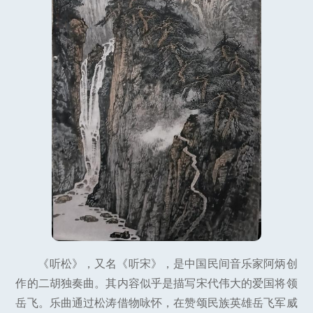
《听松》，又名《听宋》，是中国民间音乐家阿炳创
作的二胡独奏曲。其内容似乎是描写宋代伟大的爱国将领
岳飞。乐曲通过松涛借物咏怀，在赞颂民族英雄岳飞军威