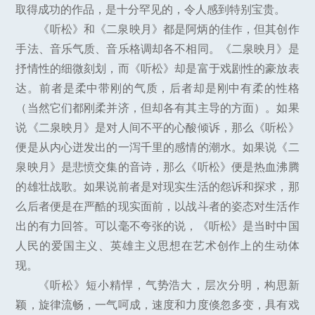
取得成功的作品，是十分罕见的，令人感到特别宝贵。
《听松》和《二泉映月》都是阿炳的佳作，但其创作
手法、音乐气质、音乐格调却各不相同。《二泉映月》是
抒情性的细微刻划，而《听松》却是富于戏剧性的豪放表
达。前者是柔中带刚的气质，后者却是刚中有柔的性格
（当然它们都刚柔并济，但却各有其主导的方面）。如果
说《二泉映月》是对人间不平的心酸倾诉，那么《听松》
便是从内心迸发出的一泻千里的感情的潮水。如果说《二
泉映月》是悲愤交集的音诗，那么《听松》便是热血沸腾
的雄壮战歌。如果说前者是对现实生活的怨诉和探求，那
么后者便是在严酷的现实面前，以战斗者的姿态对生活作
出的有力回答。可以毫不夸张的说，《听松》是当时中国
人民的爱国主义、英雄主义思想在艺术创作上的生动体
现。
《听松》短小精悍，气势浩大，层次分明，构思新
颖，旋律流畅，一气呵成，速度和力度倏忽多变，具有戏