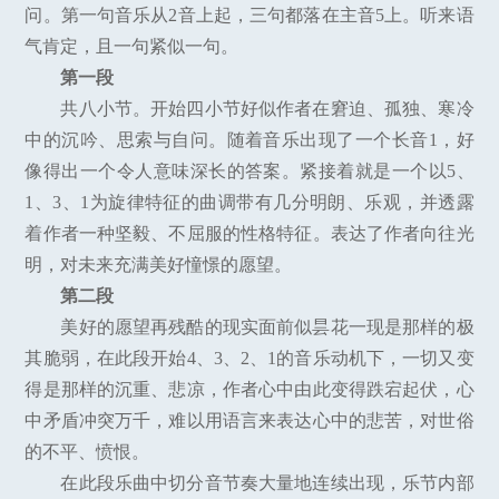
问。第一句音乐从2音上起，三句都落在主音5上。听来语
气肯定，且一句紧似一句。
第一段
共八小节。开始四小节好似作者在窘迫、孤独、寒冷
中的沉吟、思索与自问。随着音乐出现了一个长音1，好
像得出一个令人意味深长的答案。紧接着就是一个以5、
1、3、1为旋律特征的曲调带有几分明朗、乐观，并透露
着作者一种坚毅、不屈服的性格特征。表达了作者向往光
明，对未来充满美好憧憬的愿望。
第二段
美好的愿望再残酷的现实面前似昙花一现是那样的极
其脆弱，在此段开始4、3、2、1的音乐动机下，一切又变
得是那样的沉重、悲凉，作者心中由此变得跌宕起伏，心
中矛盾冲突万千，难以用语言来表达心中的悲苦，对世俗
的不平、愤恨。
在此段乐曲中切分音节奏大量地连续出现，乐节内部