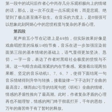
第一段中的试问后作者心中尚存几分乐观积极向上的情绪
的话，那么，这一次不仅是一点乐观没有，而是悲观、绝
望到了极点甚至痛不欲生。在音乐的力度上，是ff很强可
以想象此刻阿炳心中的悲愤程度与复杂的矛盾心理。
第四段
尾声前五小节在记谱上是4/4拍，但实际效果好像是
戏曲唱腔里的垛板1/4拍节奏，音乐在进一步加强渲染前
面第三段的基本情绪的基础上，语气显得更加坚决、恳
切，一字一音，表达了作者对黑暗社会极度的愤恨与不
满。这一句暗含由疏渐紧的内在节奏感。紧接着出现两拍
果断、坚定的音乐动机1、7、6、7 ，使得下面结尾一句
音乐情绪得到升华与转换，接着旋律一下子达到了全曲的
最高音2，继而由2引导的结尾句把《听松》全曲的情绪、
情感的矛盾性推向了最高潮。此时，作者复杂矛盾的心理
再也不能理智，情感的闸门终于彻底打开，千年的恩怨，
万年的痛苦终于有了暂时的释放。