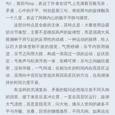
句f ，第四句mp，表达了作者在语气上充满着百般无奈，
矛盾，心中的不平。特别是第三句，将前两句的旋律翻高
一个八度，表达了阿炳内心的极不平静与痛苦。
这部分特点是全曲的主体，其特点是：大量使用边疆
切分节奏型，主要不是模拟风声的旋律型，而是强调大风
摇撼树干所引起的反弹性的动感，一种运动的脉搏，给人
以巨大群体坚韧不拔的感觉，气势磅礴；乐节内部用级
进，乐节之间用大跳，构成一浪高过一浪的运动，起伏跌
宕；号角声与松涛浑然一体，依稀可辨；乐句之间融结紧
密，没有停顿，一气呵成；在相当长的时间内在高音区运
动，采用向中音区短暂低伏再回高音区的方法，合高潮保
持长时间力度不衰。
有这样的充满复杂、矛盾的疑问必然地引发不同凡响
的回答。接下来音乐直冲云霄，一直在高音区运行，旋律
大气凛然，其意直指苍天，问大地，痛斥人世间的诸多不
平与辛酸、沧桑，回答的慷慨激昂，不同凡响。如果说在