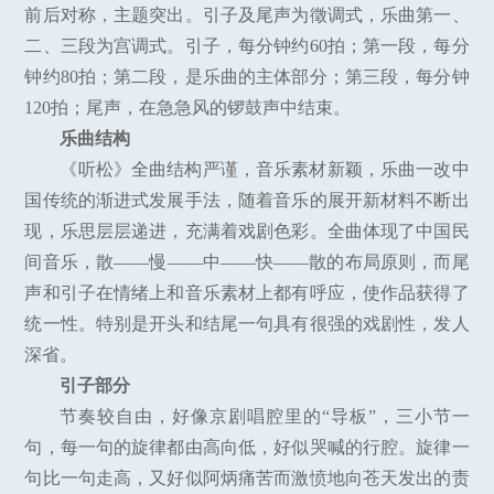
前后对称，主题突出。引子及尾声为徵调式，乐曲第一、
二、三段为宫调式。引子，每分钟约60拍；第一段，每分
钟约80拍；第二段，是乐曲的主体部分；第三段，每分钟
120拍；尾声，在急急风的锣鼓声中结束。
乐曲结构
《听松》全曲结构严谨，音乐素材新颖，乐曲一改中
国传统的渐进式发展手法，随着音乐的展开新材料不断出
现，乐思层层递进，充满着戏剧色彩。全曲体现了中国民
间音乐，散——慢——中——快——散的布局原则，而尾
声和引子在情绪上和音乐素材上都有呼应，使作品获得了
统一性。特别是开头和结尾一句具有很强的戏剧性，发人
深省。
引子部分
节奏较自由，好像京剧唱腔里的“导板”，三小节一
句，每一句的旋律都由高向低，好似哭喊的行腔。旋律一
句比一句走高，又好似阿炳痛苦而激愤地向苍天发出的责