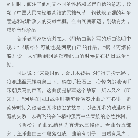
的同时，倾注了他刚直不阿的性格和坚定自信的意志，歌
颂了中国人民青松般高洁的民族气节，钢铁般坚强的斗争
意志和战胜敌人的英雄气概。全曲气魄豪迈，刚劲有力，
堪称音乐珍品。
音乐教育家杨荫浏在为《阿炳曲集》写的乐曲说明中
说：“《听松》可能也是阿炳自己的作品。”据《阿炳传
略》说，人们听到阿炳演奏此曲的时候是在抗日战争时
期。
阿炳说：“宋朝时候，金兀术被岳飞打得走投无路，
狼狈逃至无锡惠泉山下。躺在听松石上，心惊肉跳地倾听
宋朝兵马的声音。这曲便是描写这个故事，所以又名《听
宋》。”阿炳在抗日战争时期每逢演奏此曲之前必讲一番
南宋时期入侵者金兀术败逃的故事，以金兀术的败逃喻日
寇的失败，以岳飞的奋斗精神预言中华民族的必然胜利。
《听松》的曲式结构为直进式三段体。全曲分五部
分，主乐曲由三个段落组成，曲前有引子，曲后有尾声，