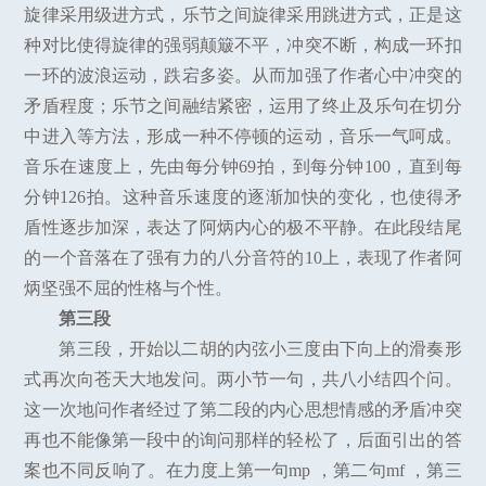
旋律采用级进方式，乐节之间旋律采用跳进方式，正是这
种对比使得旋律的强弱颠簸不平，冲突不断，构成一环扣
一环的波浪运动，跌宕多姿。从而加强了作者心中冲突的
矛盾程度；乐节之间融结紧密，运用了终止及乐句在切分
中进入等方法，形成一种不停顿的运动，音乐一气呵成。
音乐在速度上，先由每分钟69拍，到每分钟100，直到每
分钟126拍。这种音乐速度的逐渐加快的变化，也使得矛
盾性逐步加深，表达了阿炳内心的极不平静。在此段结尾
的一个音落在了强有力的八分音符的10上，表现了作者阿
炳坚强不屈的性格与个性。
第三段
第三段，开始以二胡的内弦小三度由下向上的滑奏形
式再次向苍天大地发问。两小节一句，共八小结四个问。
这一次地问作者经过了第二段的内心思想情感的矛盾冲突
再也不能像第一段中的询问那样的轻松了，后面引出的答
案也不同反响了。在力度上第一句mp ，第二句mf ，第三