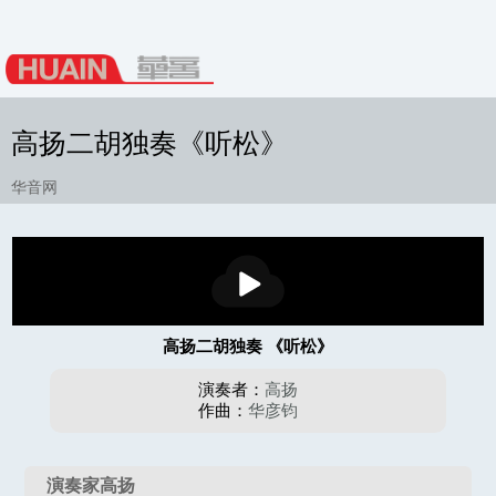
高扬二胡独奏《听松》
华音网
播
放
高扬二胡独奏 《听松》
演奏者：
高扬
作曲：
华彦钧
演奏家高扬