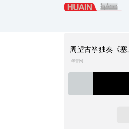
周望古筝独奏《塞
华音网