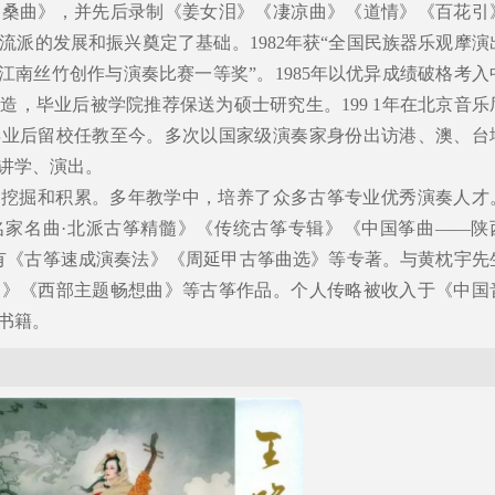
秦桑曲》，并先后录制《姜女泪》《凄凉曲》《道情》《百花引
流派的发展和振兴奠定了基础。1982年获“全国民族器乐观摩演
首届江南丝竹创作与演奏比赛一等奖”。1985年以优异成绩破格考入
造，毕业后被学院推荐保送为硕士研究生。199 1年在北京音乐
毕业后留校任教至今。多次以国家级演奏家身份出访港、澳、台
讲学、演出。
的挖掘和积累。多年教学中，培养了众多古筝专业优秀演奏人才
名家名曲·北派古筝精髓》《传统古筝专辑》《中国筝曲——陕
有《古筝速成演奏法》《周延甲古筝曲选》等专著。与黄枕宇先
慢》《西部主题畅想曲》等古筝作品。个人传略被收入于《中国
书籍。