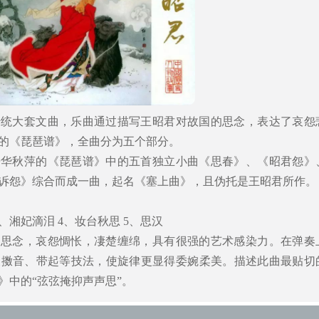
传统大套文曲，乐曲通过描写王昭君对故国的思念，表达了哀怨
的《琵琶谱》，全曲分为五个部分。
据华秋萍的《琵琶谱》中的五首独立小曲《思春》、《昭君怨》
诉怨》综合而成一曲，起名《塞上曲》，且伪托是王昭君所作。
3、湘妃滴泪 4、妆台秋思 5、思汉
的思念，哀怨惆怅，凄楚缠绵，具有很强的艺术感染力。在弹奏
及擞音、带起等技法，使旋律更显得委婉柔美。描述此曲最贴切
》中的“弦弦掩抑声声思”。