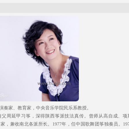
古筝演奏家、教育家，中央音乐学院民乐系教授。
随父周延甲习筝，深得陕西筝派技法真传。曾师从高自成、项
，兼收南北各派所长。1977年，任中国歌舞团筝独奏员。197