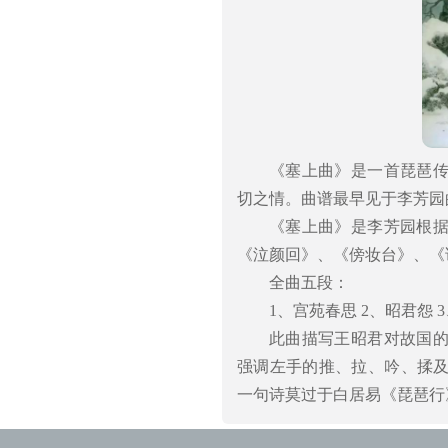
《塞上曲》是一首琵琶
切之情。曲谱最早见于李芳园
《塞上曲》是李芳园根
《泣颜回》、《傍妆台》、《
全曲五段：
1、宫苑春思 2、昭君怨 
此曲描写王昭君对故国
强调左手的推、拉、吟、揉
一句诗莫过于白居易《琵琶行