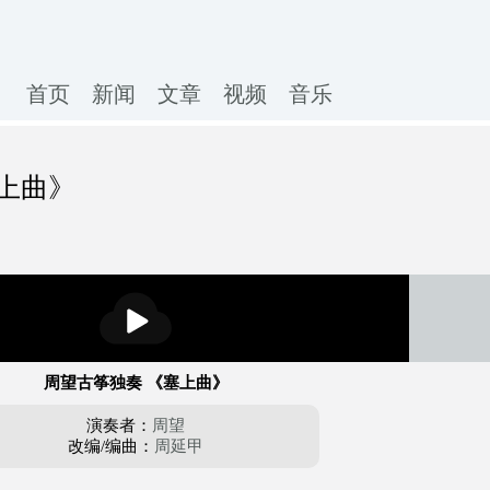
首页
新闻
文章
视频
音乐
上曲》
播
放
周望古筝独奏 《塞上曲》
演奏者：
周望
改编/编曲：
周延甲