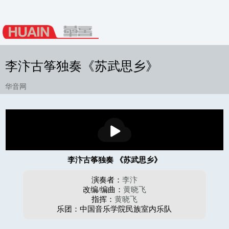
李汴古筝独奏《苏武思乡》
华音网
播
放
李汴古筝独奏 《苏武思乡》
演奏者：
李汴
改编/编曲：
黄晓飞
指挥：
黄晓飞
乐团：中国音乐学院民族室内乐队