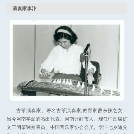
演奏家李汴
古筝演奏家。著名古筝演奏家,教育家曹东扶之女，
当今河南筝派的杰出代表。河南开封市人。现任中国煤矿
文工团筝独奏演员、中国音乐家协会会员。李汴七岁随父