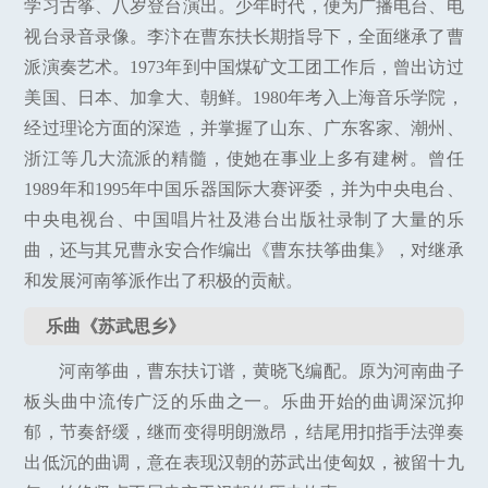
学习古筝、八岁登台演出。少年时代，便为广播电台、电
视台录音录像。李汴在曹东扶长期指导下，全面继承了曹
派演奏艺术。1973年到中国煤矿文工团工作后，曾出访过
美国、日本、加拿大、朝鲜。1980年考入上海音乐学院，
经过理论方面的深造，并掌握了山东、广东客家、潮州、
浙江等几大流派的精髓，使她在事业上多有建树。曾任
1989年和1995年中国乐器国际大赛评委，并为中央电台、
中央电视台、中国唱片社及港台出版社录制了大量的乐
曲，还与其兄曹永安合作编出《曹东扶筝曲集》，对继承
和发展河南筝派作出了积极的贡献。
乐曲《苏武思乡》
河南筝曲，曹东扶订谱，黄晓飞编配。原为河南曲子
板头曲中流传广泛的乐曲之一。乐曲开始的曲调深沉抑
郁，节奏舒缓，继而变得明朗激昂，结尾用扣指手法弹奏
出低沉的曲调，意在表现汉朝的苏武出使匈奴，被留十九