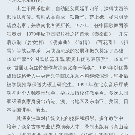
学院民乐系教授。
出生于民乐世家，自幼随父周延甲习筝，深得陕西筝
派技法真传。曾师从高自成、项斯华、范上娥、杨秀明等
诸位名家，兼收南北各派所长。1977年，任中国歌舞团筝
独奏员。1979年应中国唱片社之约首录《秦桑曲》，并先
后录制《姜女泪》《凄凉曲》《道情》《百花引》《扫
雪》等陕西筝乐，为陕西流派的发展和振兴奠定了基础。
1982年获“全国民族器乐观摩演出优秀表演奖”，1986年
获“首届江南丝竹创作与演奏比赛一等奖”。1985年以优异
成绩破格考入中央音乐学院民乐系本科继续深造，毕业后
被学院推荐保送为硕士研究生。199 1年在北京音乐厅成
功举办个人独奏音乐会，毕业后留校任教至今。多次以国
家级演奏家身份出访港、澳、台地区及东南亚、美国、日
本等国讲学、演出。
其演奏注重对传统文化的挖掘和积累。多年教学中，
培养了众多古筝专业优秀演奏人才。录制出版有《高山流