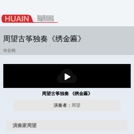
周望古筝独奏《绣金匾》
华音网
播
放
周望古筝独奏 《绣金匾》
演奏者：
周望
演奏家周望