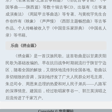
水》《名家名曲·北派古筝精髓》《传统古筝专辑》《中
国筝曲——陕西篇》等数十辑古筝CD。出版有《古筝速
成演奏法》《周延甲古筝曲选》等专著。与黄枕宇先生合
作创作有《映象》《声声慢》《西部主题畅想曲》等古筝
作品。个人传略被收入于《中国音乐家辞典》《中国名人
录》等书籍。
乐曲《绣金匾》
《绣金匾》是一首汉族民歌。这首歌曲是以甘肃庆阳
民歌为基础改编的。早在抗日战争时期就流行于陕甘宁边
区，随着全国的解放，又很快地流传到全国各地。歌曲以
亲切细致的音调，深刻地抒发了广大人民群众对毛主席、
朱总司令、周恩来总理的热爱和对人民子弟兵——八路军
的深厚情意。建国后，经过歌唱家李谷一、郭兰英演唱之
后流传进了千家万户。
Copyright © 华音网站