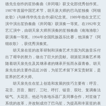
德先生创作的笙协奏曲《井冈颂》获文化部优秀创作奖。
1987年首届中国艺术节，胡天泉大师的巴乌笙独奏《阿细
欢歌》(与林伟华先生合作)获纪念奖。1989年他在文艺汇
演中演出笙协奏曲《井冈颂》获演奏一等奖。在1992年文
艺汇演中，由胡天泉大师所演奏的笙独奏曲《南海渔歌》
获演奏一等奖。1994年全国民族器乐比赛，他演奏了《阿
细欢歌》，获优秀演奏奖。
胡天泉在笙的改革研制和演奏艺术方面为民族音乐付
出了艰辛的努力，做出了巨大的贡献。胡派笙演奏艺术将
随着胡天泉先生及其继承者的继承开拓而永葆青春。胡天
泉先生的主要作品近20首，为笙艺术留下来宝贵财富，是
笙界的艺术大师。
胡天泉先生在笙上创造和发展的技巧主要有：呼舌、
花舌、历音、颤打、三吐、呼打、锯音、双吐、复调奏法
锯气、大花舌。他还与各地乐器厂及同事合作，对笙做了
系统的改革，并改制成功了巴乌笙，为提高和丰富笙的表