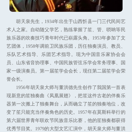
胡天泉先生，1934年出生于山西忻县一门三代民间艺
术人之家。自幼随父学艺，熟练掌握了笙、管、唢呐等民
族乐器的吹奏技巧青年时代已崭露头角。1953年参加了文
艺团体，1958年调前卫民族乐团，历任独奏演员、教员、
乐队艺术指导、乐团艺术指导。现为中国音乐家协会会
员、山东省音协理事、中国民族管弦乐学会常务理事、国
家一级演奏员。第一届笙学会会长，现任第二届笙学会荣
誉会长。
1956年胡天泉大师与董洪德先生创作了我国第一首表
现新意的笙独奏曲《凤凰展翅》，把笙这件古老的伴奏乐
器第一次搬上了独奏舞台，从而确立了笙的独奏地位，改
变了笙只能充当伴奏角色的历史。1957年在莫斯科举行的
第六届世界青年联欢节民族音乐比赛，他的笙独奏都获得
优秀节目奖。1979的大型文艺汇演中，胡天泉大师与董洪