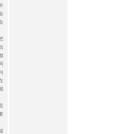
年
会
会
把
当
都
冈
与
在
国
贡
要
锯