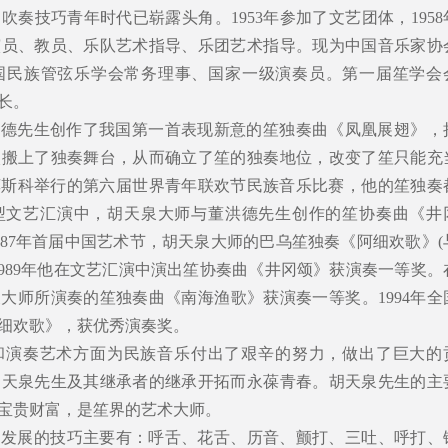
奏技巧青年时代已崭露头角。1953年参加了文艺团体，1958
演员、教员、乐队艺术指导、乐团艺术指导。现为中国音乐家协
国民族管弦乐学会常务理事、国家一级演奏员。第一届笙学会
长。
董洪德先生创作了我国第一首表现新意的笙独奏曲《凤凰展翅》，
次搬上了独奏舞台，从而确立了笙的独奏地位，改变了笙只能充
在莫斯科举行的第六届世界青年联欢节民族音乐比赛，他的笙独奏
大型文艺汇演中，胡天泉大师与董洪德先生创作的笙协奏曲《井
987年首届中国艺术节，胡天泉大师的巴乌笙独奏《阿细欢歌》(
1989年他在文艺汇演中演出笙协奏曲《井冈颂》获演奏一等奖。
泉大师所演奏的笙独奏曲《南海渔歌》获演奏一等奖。1994年全
细欢歌》，获优秀演奏奖。
和演奏艺术方面为民族音乐付出了艰辛的努力，做出了巨大的
胡天泉先生及其继承者的继承开拓而永葆青春。胡天泉先生的主
来宝贵财富，是笙界的艺术大师。
和发展的技巧主要有：呼舌、花舌、历音、颤打、三吐、呼打、