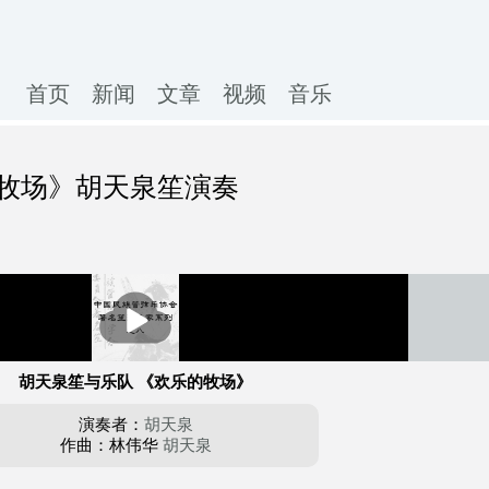
首页
新闻
文章
视频
音乐
牧场》胡天泉笙演奏
播
放
胡天泉笙与乐队 《欢乐的牧场》
演奏者：
胡天泉
作曲：林伟华
胡天泉