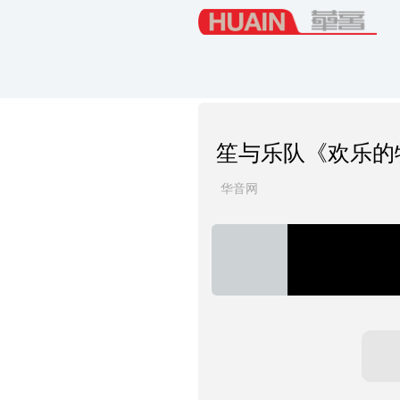
笙与乐队《欢乐的
华音网