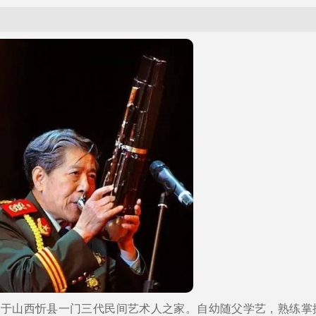
出生于山西忻县一门三代民间艺术人之家。自幼随父学艺，熟练掌