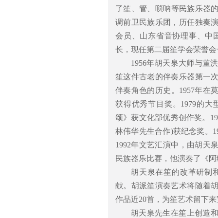
了笙、管、唢呐等民族乐器的吹
调前卫民族乐团，历任独奏
会员、山东省音协理事、中
长，现任第二届笙学会荣誉会
1956年胡天泉大师与
笙这件古老的伴奏乐器第一
伴奏角色的历史。1957年
获得优秀节目奖。1979的
颂》获文化部优秀创作奖。1
林伟华先生合作)获纪念奖。
1992年文艺汇演中，由胡天
民族器乐比赛，他演奏了《阿
胡天泉在笙的改革研制
献。胡派笙演奏艺术将随着
作品近20首，为笙艺术留下
胡天泉先生在笙上创造