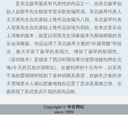
是东北扬琴最具有代表性的作品之一。由东北扬琴创
始人赵殿学先生根据学堂乐歌改编而成。东北扬琴代表人
王沂甫先生在此基础上将作品改编为八段。东北扬琴代表
人宿英先生在此基础上将作品浓缩为四段。在本次音乐会
上演奏的版本，就是以宿英先生演奏版本为基础精炼的音
乐会演奏版。作品运用了东北扬琴大量的“吟揉滑颤”等技
法，极大丰富了扬琴的表现力。增加了扬琴的歌唱性。
《苏武牧羊》是描述了西汉时期张骞出使西域被扣押在北
海(今天的贝加尔湖附近)。在被扣押的十九年中，以至死
不渝的爱国情怀抵制了各种劝降及诱惑，在缺衣少食的冰
天雪地里令人难以想象地独自忍受了思乡及孤独之情。乐
曲再现了苏武坚贞不屈的高尚品格。
Copyright © 华音网站
since 1999