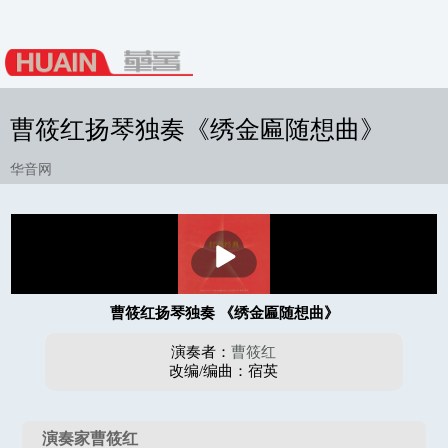
曹筱红扬琴独奏《绣金匾随想曲》
华音网
播
放
曹筱红扬琴独奏 《绣金匾随想曲》
演奏者：
曹筱红
改编/编曲：宿英
演奏家曹筱红