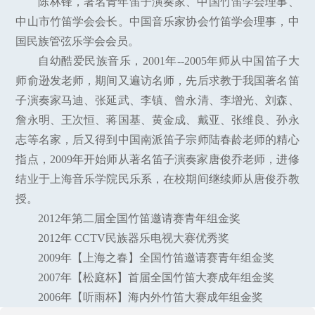
陈林锋，著名青年笛子演奏家、中国竹笛学会理事、
中山市竹笛学会会长。中国音乐家协会竹笛学会理事，中
国民族管弦乐学会会员。
自幼酷爱民族音乐，2001年--2005年师从中国笛子大
师俞逊发老师，期间又遍访名师，先后求教于我国著名笛
子演奏家马迪、张延武、李镇、曾永清、李增光、刘森、
詹永明、王次恒、蒋国基、黄金成、戴亚、张维良、孙永
志等名家，后又得到中国南派笛子宗师陆春龄老师的精心
指点，2009年开始师从著名笛子演奏家唐俊乔老师，进修
结业于上海音乐学院民乐系，在校期间继续师从唐俊乔教
授。
2012年第二届全国竹笛邀请赛青年组金奖
2012年 CCTV民族器乐电视大赛优秀奖
2009年【上海之春】全国竹笛邀请赛青年组金奖
2007年【松庭杯】首届全国竹笛大赛成年组金奖
2006年【听雨杯】海内外竹笛大赛成年组金奖