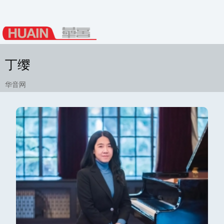
丁缨
华音网