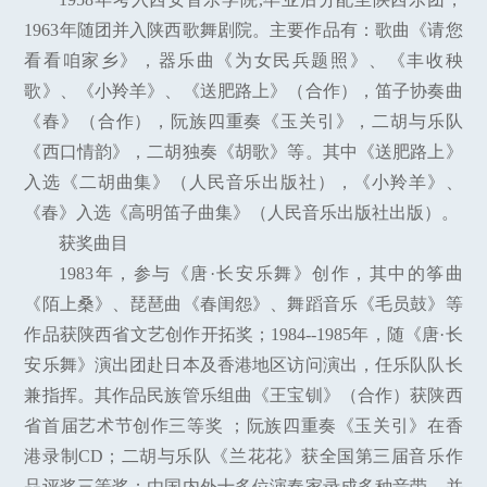
1963年随团并入陕西歌舞剧院。主要作品有：歌曲《请您
看看咱家乡》，器乐曲《为女民兵题照》、《丰收秧
歌》、《小羚羊》、《送肥路上》（合作），笛子协奏曲
《春》（合作），阮族四重奏《玉关引》，二胡与乐队
《西口情韵》，二胡独奏《胡歌》等。其中《送肥路上》
入选《二胡曲集》（人民音乐出版社），《小羚羊》、
《春》入选《高明笛子曲集》（人民音乐出版社出版）。
获奖曲目
1983年，参与《唐·长安乐舞》创作，其中的筝曲
《陌上桑》、琵琶曲《春闺怨》、舞蹈音乐《毛员鼓》等
作品获陕西省文艺创作开拓奖；1984--1985年，随《唐·长
安乐舞》演出团赴日本及香港地区访问演出，任乐队队长
兼指挥。其作品民族管乐组曲《王宝钏》（合作）获陕西
省首届艺术节创作三等奖 ；阮族四重奏《玉关引》在香
港录制CD；二胡与乐队《兰花花》获全国第三届音乐作
品评奖三等奖；由国内外十多位演奏家录成多种音带，并