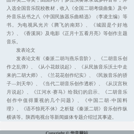
入选全国音乐院校教材，收入《全国二胡考级曲集》及中
外音乐丛书之八《中国民族器乐曲精选》（李凌主编）等
书。为电视风光片《腾飞的南郑》、《城固是个好地
方》、《香溪洞》及电影《正月十五看月亮》等创作主题
音乐。
发表论文
发表论文有《秦派二胡与燕乐音阶》、《二胡音乐创
作之乱弹》、《从小花鼓说起》、《从民族音乐沃土中走
来的二胡大师》、《兰花花创作纪实》、《民族音乐的骄
子—刘天华》、《当代二胡音乐创作透析》、《从汉宫秋
月说起》、《江河水·赛马》给我们的启示、《二胡音乐
创作中值得重视的几个问题》、《中国二胡·中国料
理》、《语不惊死不休》之析疑《秦派二胡》音乐创作纵
横谈等。陕西电视台等新闻媒体专题介绍过其事迹。
Copyright © 华音网站