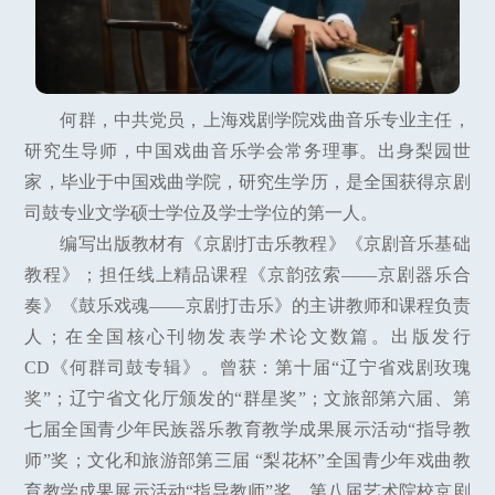
何群，中共党员，上海戏剧学院戏曲音乐专业主任，
研究生导师，中国戏曲音乐学会常务理事。出身梨园世
家，毕业于中国戏曲学院，研究生学历，是全国获得京剧
司鼓专业文学硕士学位及学士学位的第一人。
编写出版教材有《京剧打击乐教程》《京剧音乐基础
教程》；担任线上精品课程《京韵弦索——京剧器乐合
奏》《鼓乐戏魂——京剧打击乐》的主讲教师和课程负责
人；在全国核心刊物发表学术论文数篇。出版发行
CD《何群司鼓专辑》。曾获：第十届“辽宁省戏剧玫瑰
奖”；辽宁省文化厅颁发的“群星奖”；文旅部第六届、第
七届全国青少年民族器乐教育教学成果展示活动“指导教
师”奖；文化和旅游部第三届 “梨花杯”全国青少年戏曲教
育教学成果展示活动“指导教师”奖。第八届艺术院校京剧