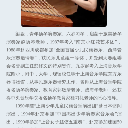
梁媛，青年扬琴演奏家。六岁习琴，启蒙于旅美扬琴
演奏家赵扬琴老师，1987年考入“南京小红花艺术团”，
1988年赴四川成都参加“全国首届少儿民族器乐、西洋管
乐演奏邀请赛”，获民乐儿童组一等奖，并受到大赛组委
会名誉副主任彭修文的特别赞许。九岁起考入上海音乐学
院附小，附中，大学，现留校任职于上海音乐学院东方乐
器博物馆，从事民族乐器研究工作。曾师从上海音乐学院
著名扬琴演奏家、教育家郭敏清老师、成海华老师，还获
得中央音乐学院著名扬琴教育家桂习礼老师的悉心指导。
1990年随“上海少年儿童民族音乐演出团”赴日本访问
演出，1994年赴京参加“中国杰出少年演奏家音乐会”演
出，1999年参加“上音女子丝弦五重奏”，赴京参加建国50