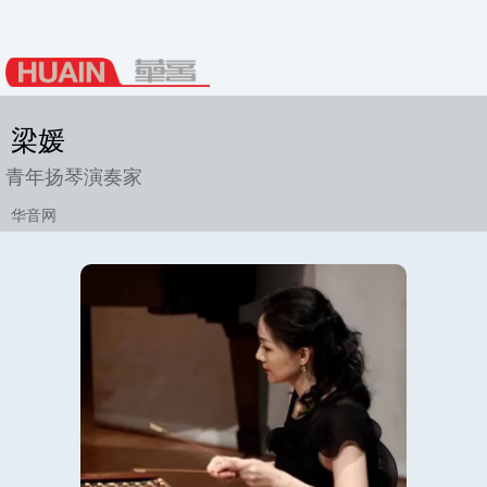
梁媛
青年扬琴演奏家
华音网