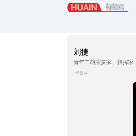
刘捷
青年二胡演奏家、指挥家
华音网