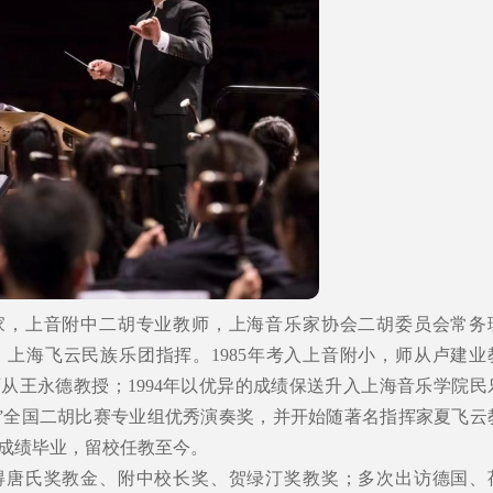
家，上音附中二胡专业教师，上海音乐家协会二胡委员会常务
上海飞云民族乐团指挥。1985年考入上音附小，师从卢建业
师从王永德教授；1994年以优异的成绩保送升入上海音乐学院民
春”全国二胡比赛专业组优秀演奏奖，并开始随著名指挥家夏飞云
的成绩毕业，留校任教至今。
得唐氏奖教金、附中校长奖、贺绿汀奖教奖；多次出访德国、