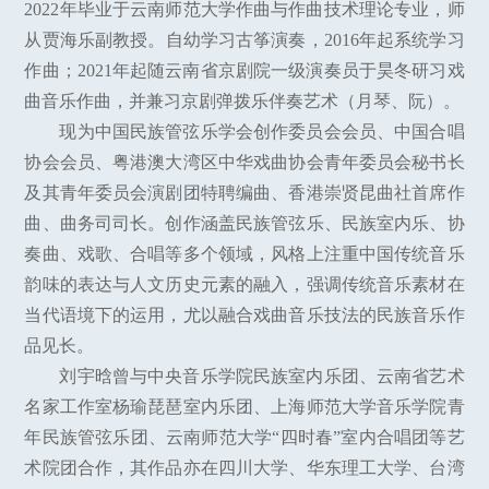
2022年毕业于云南师范大学作曲与作曲技术理论专业，师
从贾海乐副教授。自幼学习古筝演奏，2016年起系统学习
作曲；2021年起随云南省京剧院一级演奏员于昊冬研习戏
曲音乐作曲，并兼习京剧弹拨乐伴奏艺术（月琴、阮）。
现为中国民族管弦乐学会创作委员会会员、中国合唱
协会会员、粤港澳大湾区中华戏曲协会青年委员会秘书长
及其青年委员会演剧团特聘编曲、香港崇贤昆曲社首席作
曲、曲务司司长。创作涵盖民族管弦乐、民族室内乐、协
奏曲、戏歌、合唱等多个领域，风格上注重中国传统音乐
韵味的表达与人文历史元素的融入，强调传统音乐素材在
当代语境下的运用，尤以融合戏曲音乐技法的民族音乐作
品见长。
刘宇晗曾与中央音乐学院民族室内乐团、云南省艺术
名家工作室杨瑜琵琶室内乐团、上海师范大学音乐学院青
年民族管弦乐团、云南师范大学“四时春”室内合唱团等艺
术院团合作，其作品亦在四川大学、华东理工大学、台湾