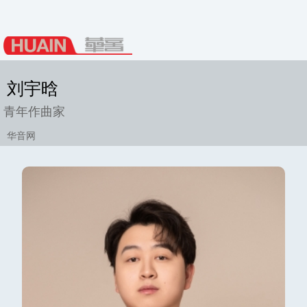
刘宇晗
青年作曲家
华音网