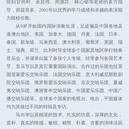
得到甘尚时、余其伟、闵惠芬、林心铭等老师的多方指
导，获益良多。2001年以优秀的学习成绩和卓越的表演能
力留校任教。
从9岁开始国内国际演奏生涯，足迹遍及中国各地及
港澳台地区、美国、加拿大、德国、丹麦、法国、日本、
泰国、新加坡、马来西亚、澳大利亚、葡萄牙、英国、瑞
士、瑞典、荷兰、比利时等全球多个国家及地区举行独奏
音乐会，并灌录出版了多张个人专辑。经常参与各国艺术
节、音乐节以及其它重要国际演出。合作过的乐团包括英
国皇家爱乐交响乐团、法国交响乐团、意大利威尼斯歌剧
院交响乐团、俄罗斯爱乐交响乐团、东京交响乐团、夏威
夷交响乐团、澳洲青年交响乐团、中国爱乐乐团、中国广
播交响乐团等。全球多个国家的电视台、电台，平面媒体
均为其做过不同的特辑及专访。
马向华以其精湛的技术、扎实的功底，深厚的文化，
质朴、真实的情感，敏锐、精简、朴素、含蓄的演绎活跃