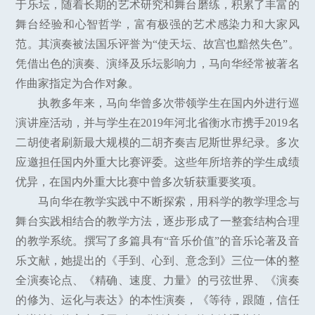
于乐坛，随着长期的艺术研究和舞台磨练，积累了丰富的
舞台经验和心智哲学，富有极强的艺术感染力和大家风
范。其演奏被法国乐评誉为“使天坛、故宫也黯然失色”。
凭借出色的演奏、演绎及乐坛影响力，马向华经常被著名
作曲家指定为合作对象。
执教多年来，马向华曾多次带领学生在国内外进行巡
演讲座活动，并与学生在2019年河北省衡水市携手2019名
二胡使者刷新最大规模的二胡齐奏吉尼斯世界纪录。多次
应邀担任国内外重大比赛评委。这些年所培养的学生成绩
优异，在国内外重大比赛中曾多次斩获重要奖项。
马向华在教学实践中不断探索，用科学的教学理念与
舞台实践相结合的教学方法，逐步形成了一整套结构合理
的教学系统。撰写了多篇具有“音乐价值”的音乐论著及音
乐文献，她提出的《手到、心到、意念到》三位一体的整
全演奏论点、《精确、速度、力量》的弓弦世界、《演奏
的修为、运化与表达》的本性演奏，《等待，跟随，信任