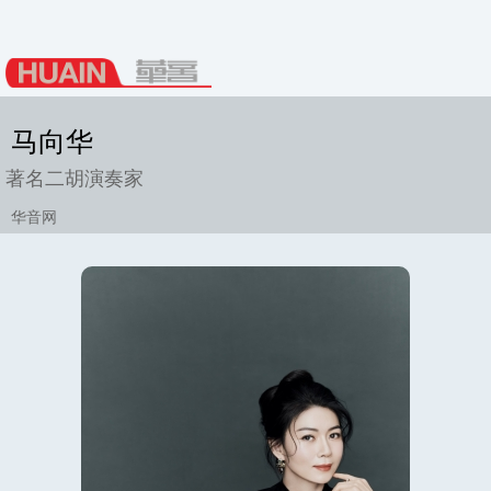
马向华
著名二胡演奏家
华音网