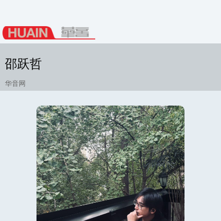
邵跃哲
华音网