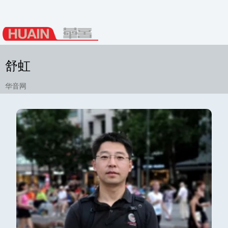
舒虹
华音网