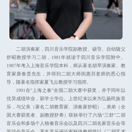
二胡演奏家，四川音乐学院副教授、硕导。自幼随父
舒昭教授学习二胡，1981年就读于四川音乐学院附中。
1987年考入上海音乐学院本科，师从著名胡琴演奏家、教
育家唐春贵先生，并得到二胡大师闵惠芬老师的悉心指
导，随著名指挥家夏飞云教授学习指挥。
1991在“上海之春”全国二胡大赛中获奖，并于同年以
优异成绩毕业，获学士学位。上世纪末以来为弘扬民族音
乐，与父亲（著名二胡教育家、演奏家舒昭），弟弟（全
国大赛获奖者、副教授舒希）联袂举行了六场“三舒”二胡
音乐会和多场个人独奏音乐会以及四川二胡名家音乐会等
等综合音乐会。著名音乐评论家杨琦教授曾以《二胡艺术