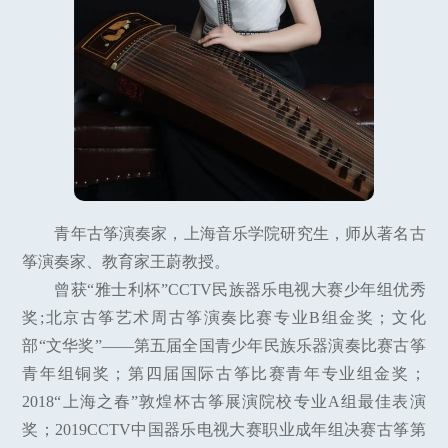
青年古筝演奏家，上海音乐学院研究生，师从著名古
筝演奏家、教育家王蔚教授。
曾获“雅士利杯”CCTV民族器乐电视大赛少年组优秀
奖;北京古筝艺术周古筝演奏比赛专业B组金奖；文化
部“文华奖”——第五届全国青少年民族乐器演奏比赛古筝
青年组铜奖；第四届国际古筝比赛青年专业组金奖；
2018“上海之春”敦煌杯古筝展演院校专业A组最佳表演
奖；2019CCTV中国器乐电视大赛职业成年组决赛古筝第