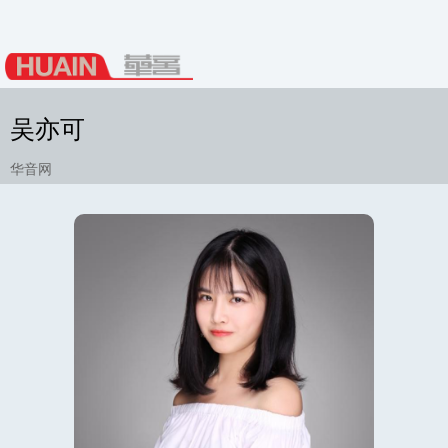
吴亦可
华音网