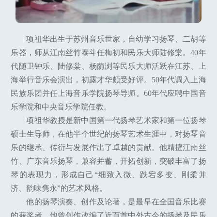
项祖华出生于苏州音乐世家，自幼学习扬琴、二胡等
乐器，师从江南丝竹泰斗任梅初和民乐大师陆修棠。40年
代随卫钟乐、陆修棠、杨荫浏等民乐大师活跃在江苏、上
海举行音乐会演出，初露才华颇受好评。50年代调入上海
民族乐团并任上海音乐学院扬琴导师。60年代应聘中国音
乐学院和中央音乐学院任教。
项祖华教授是新中国第一代扬琴艺术家和第一位扬琴
硕士生导师，在他半个世纪的扬琴艺术生涯中，对扬琴音
乐的继承、传衍与发展作出了卓越的贡献。他精擅江南丝
竹、广东音乐扬琴，兼容并蓄，开拓创新，突破丰富了扬
琴的表现力，形成自己“细致入微、跌宕多变、刚柔并
济、韵味隽永”的艺术风格。
他的扬琴演奏、创作及论著，是最早在全国音乐比赛
的获奖者。他曾创作改编了近百首中外古今的扬琴及民乐