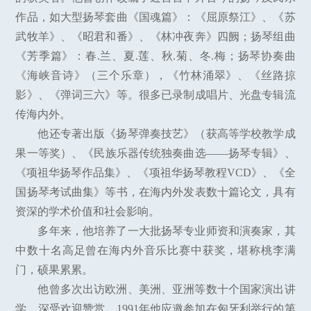
作品，如大型扬琴套曲《国魂篇》：《屈原祭江》、《苏
武牧羊》、《昭君和番》、《林冲夜奔》四阙；扬琴组曲
《芳季篇》：春.兰、夏.莲、秋.菊、冬.梅；扬琴协奏曲
《海峡音诗》（三个乐章），《竹林涌翠》、《丝路掠
影》、《弹词三六》等。很多已录制成唱片、光盘专辑流
传海内外。
他还专著出版《扬琴弹奏技艺》（获高等学校教学成
果一等奖）、《民族乐器传统独奏曲选——扬琴专辑》、
《项祖华扬琴作品集》、《项祖华扬琴教程VCD》、《全
国扬琴考试曲集》等书，在海内外发表数十篇论文，具有
资深的学术价值和社会影响。
多年来，他培养了一大批扬琴专业师资和演奏家，其
中数十名高足曾在海内外音乐比赛中获奖，堪称桃李满
门，硕果累累。
他曾多次出访欧洲、美洲、亚洲等数十个国家演出讲
学，深受欢迎赞赏。1991年他应邀参加在匈牙利举行的第