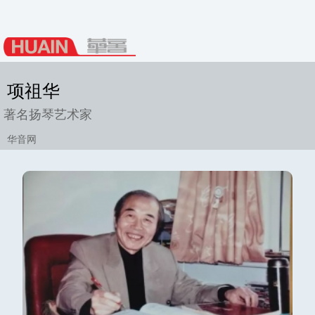
项祖华
著名扬琴艺术家
华音网