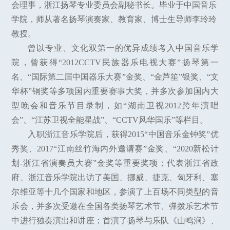
会理事，浙江扬琴专业委员会副秘书长。毕业于中国音乐
学院，师从著名扬琴演奏家、教育家、博士生导师李玲玲
教授。
曾以专业、文化双第一的优异成绩考入中国音乐学
院，曾获得“2012CCTV民族器乐电视大赛”扬琴第一
名、“国际第二届中国器乐大赛”金奖、“金芦笙”银奖、“文
华杯”铜奖等多项国内重要赛事大奖，并多次参加国内大
型晚会和音乐节目录制，如“湖南卫视2012跨年演唱
会”、“江苏卫视全能星战”、“CCTV风华国乐”等栏目。
入职浙江音乐学院后，获得2015“中国音乐金钟奖”优
秀奖、2017“江南丝竹海内外邀请赛”金奖、“2020新松计
划-浙江省演奏员大赛”金奖等重要奖项；代表浙江省政
府、浙江音乐学院出访了美国、挪威、捷克、匈牙利、塞
尔维亚等十几个国家和地区，参演了上百场不同类型的音
乐会，并多次受邀在全国各类扬琴艺术节、弹拨乐艺术节
中进行独奏演出和讲座；首演了扬琴与乐队《山鸣涧》、