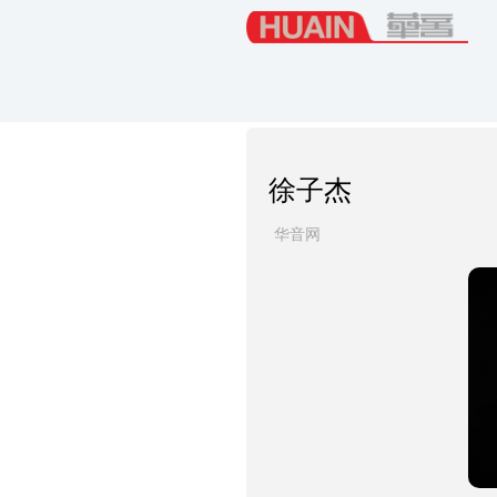
徐子杰
华音网