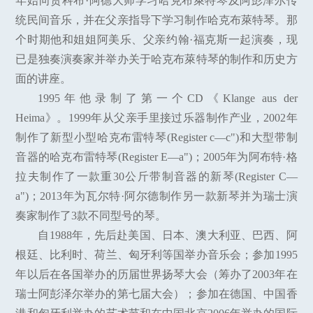
年始向贾科布·阿德大师学习哈克布萊特琴及阿彭泽尔传
统民间音乐，并在父亲指导下学习制作哈克布萊特琴。那
个时期他和姐姐阿美乐、父亲约翰·福克斯一起演奏，现
已是独奏演奏家并举办关于哈克布萊特琴的制作和历史方
面的讲座。
1995年他录制了第一个CD《Klange aus der
Heima》。1999年从父亲手里接过乐器制作产业，2002年
制作了新型小型哈克布雷特琴(Register c—c")和大型带制
音器的哈克布雷特琴(Register E—a")；2005年为阿布特·格
拉夫制作了一款重30公斤带制音器的新琴(Register C—
a")；2013年为瓦尔特·阿尔德制作另一款新琴并为瑞士演
奏家制作了3款不同型号的琴。
自1988年，先后赴美国、日本、澳大利亚、巴西、阿
根廷、比利时、荷兰、匈牙利等国举办音乐会；参加1995
年以后在各国举办的历届世界扬琴大会（筹办了2003年在
瑞士阿彭泽尔举办的第七届大会）；参加在德国、中国香