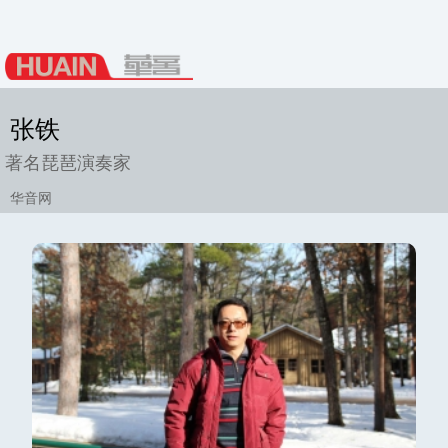
张铁
著名琵琶演奏家
华音网