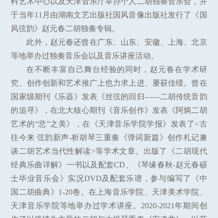
料艺术中心以及天津音乐厅举办个人二胡独奏音乐会，并
于当年11月由湖南文艺出版社国风音像出版社发行了《国
风弦韵》赵元春二胡独奏专辑。
此外，赵元春还曾在广东、山东、安徽、上海、北京
等地举办过独奏音乐会以及音乐讲座活动。
在不断丰富自己舞台经验的同时，赵元春在学术研
究、创作创新和艺术推广上也力求上进、屡获佳绩。曾在
国家级期刊《乐器》发表《丝弦的回归——二胡传统音韵
的追寻》，在北大核心期刊《音乐创作》发表《阿炳二胡
艺术的“悲”之美》，在《天津音乐学院学报》发表了<古
往今来 弦韵新声-析胡琴三重奏《弹词新篇》创作札记兼
谈二胡艺术当代性解读>等学术文章。出版了《二胡现代
经典乐曲详解》一书以及配套CD、《琴缘春秋-赵元春硕
士毕业音乐会》实况DVD及配套乐谱，参与编写了《中
国二胡曲典》1-20卷。在上海音乐学院、天津美术学院、
天津音乐学院等地举办过学术讲座。2020-2021年期间创