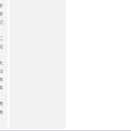
学
举
纪
二
论
。
大
拉
敦
奖
秀
教