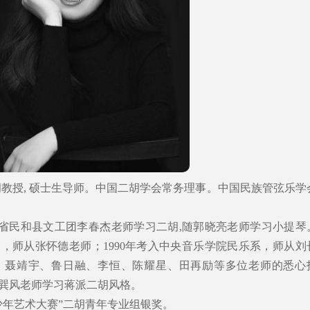
胡教授, 硕士生导师。中国二胡学会常务理事。中国民族管弦乐学
海省民和县文工团李春杰老师学习二胡,随郭晓亮老师学习小提琴
中，师从张怀德老师；1990年考入中央音乐学院民乐系，师从刘
、聂靖宇、鲁日融、李恒、陈耀星、田再励等多位老师的悉心
蒋巽风老师学习蒋派二胡风格。
青少年艺术大赛”二胡青年专业组银奖。