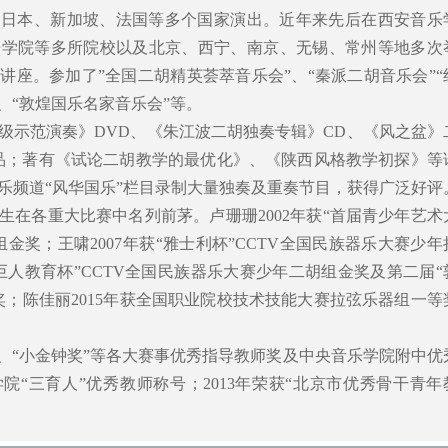
、日本、新加坡、法国等多个国家演出。近年来先后在西安音乐
乐学院等多所院校以及北京、西宁、南京、无锡、常州等地多次
讲座。参加了”全国二胡精英荟萃音乐会”、“秦派二胡音乐会”“
”、“敦煌国乐名家音乐会”等。
级示范演奏》DVD、《朱江波二胡独奏专辑》CD、《风之盆》
品；著有《试论二胡教学的最优化》、《陕西风格教学初探》等
乐频道“风华国乐”栏目录制大量独奏及重奏节目，获得广泛好评
生在各重大比赛中名列前茅。卢珊珊2002年获“首届青少年艺术
金奖；王啸2007年获“雅士利杯”CCTV全国民族器乐大赛少年
“巨人教育杯”CCTV全国民族器乐大赛少年二胡组金奖及第二届“
奖；陈佳丽2015年获全国职业院校技术技能大赛拉弦乐器组一等
”、“小金钟奖”等各大赛事优秀指导教师奖及中央音乐学院附中优
学院“三育人”优秀教师称号；2013年荣获“北京市优秀骨干青年