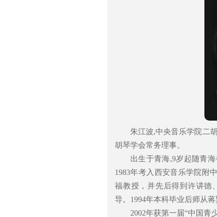
朱江波,中央音乐学院二
胡琴学会常务理事。
出生于青海,9岁起随青
1983年考入西安音乐学院附
福教授，并先后得到许讲德
导。1994年本科毕业后师从
2002年获第一届“中国