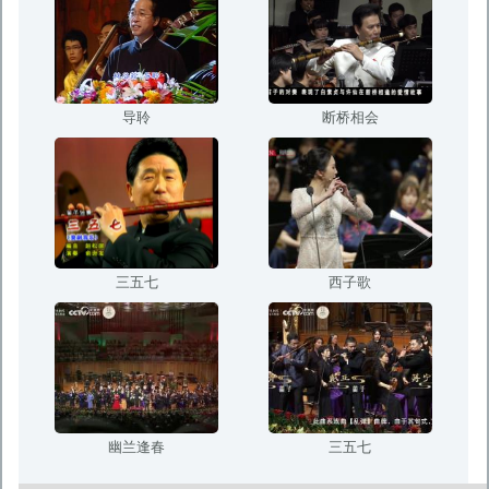
导聆
断桥相会
三五七
西子歌
幽兰逢春
三五七