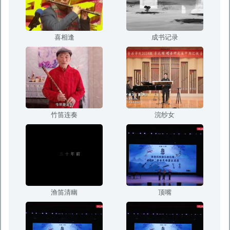
喜相逢
成书记录
竹笛连奏
浣纱女
渔笛清幽
顶嘴