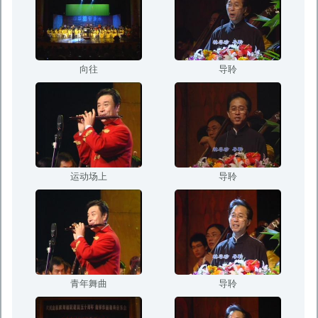
向往
导聆
运动场上
导聆
青年舞曲
导聆