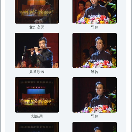
龙灯高照
导聆
儿童乐园
导聆
划船调
导聆