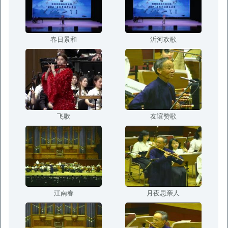
春日景和
沂河欢歌
飞歌
友谊赞歌
江南春
月夜思亲人