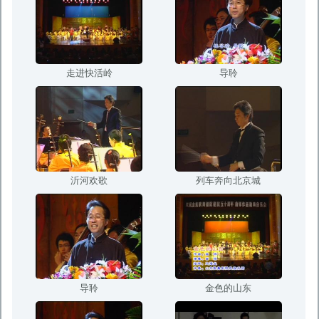
走进快活岭
导聆
沂河欢歌
列车奔向北京城
导聆
金色的山东