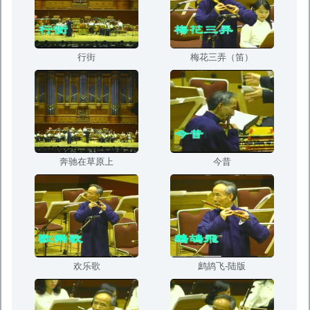
行街
梅花三弄（笛）
奔驰在草原上
今昔
欢乐歌
鹧鸪飞-陆版