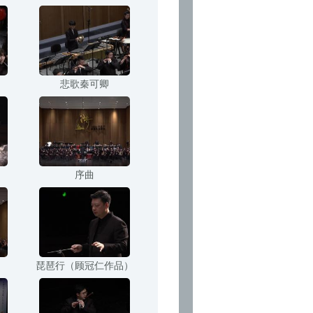
悲歌秦可卿
序曲
琵琶行（顾冠仁作品）