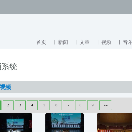
首页
新闻
文章
视频
音
频系统
视频
2
3
4
5
6
7
8
9
»»