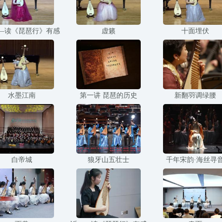
—读《琵琶行》有感
虚籁
十面埋伏
水墨江南
第一讲 琵琶的历史
新翻羽调绿腰
白帝城
狼牙山五壮士
千年宋韵·海丝寻