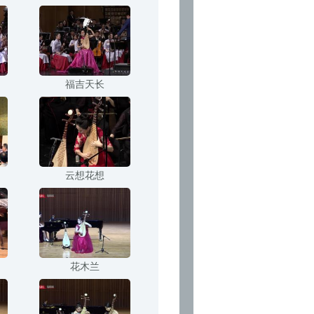
福吉天长
云想花想
花木兰