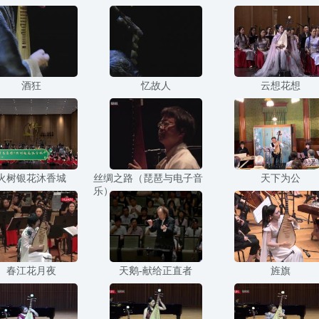
酒狂
忆故人
云想花想
火树银花沐香城
丝绸之路（琵琶与电子音
天下为公
乐）
春江花月夜
天鹅-献给正直者
旌旗