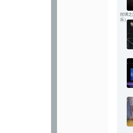
丝绸之
乐）