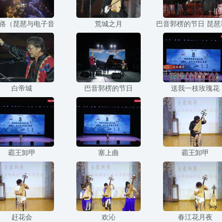
路（琵琶与电子音
荒城之月
巴音郭楞的节日 琵琶
白帝城
巴音郭楞的节日
送我一枝玫瑰花
霸王卸甲
塞上曲
霸王卸甲
赶花会
欢沁
春江花月夜