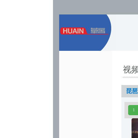
视
琵琶
1