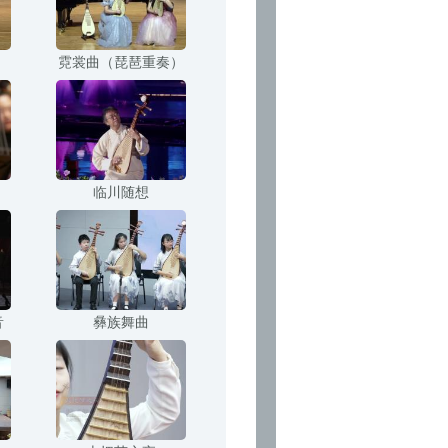
霓裳曲（琵琶重奏）
临川随想
音
彝族舞曲