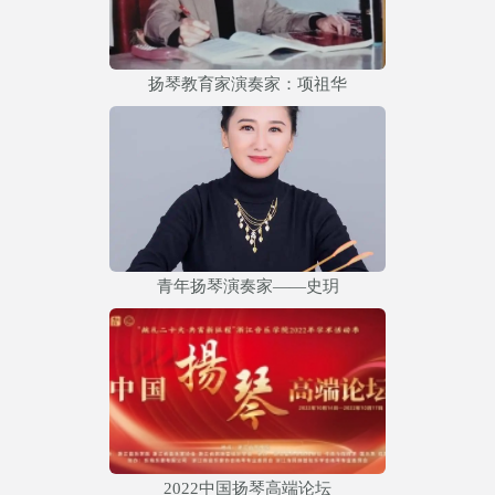
扬琴教育家演奏家：项祖华
青年扬琴演奏家——史玥
2022中国扬琴高端论坛