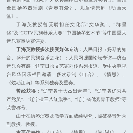
全国扬琴器乐剧《青春有爱》、儿童情景剧《动画天
堂》。
于海英教授曾受聘担任文化部“文华奖”、“群星
奖”及“CCTV民族器乐大赛”“中国扬琴艺术节”等中国重大
音乐赛事决赛评委。
于海英教授多次接受媒体专访
：人民日报（扬琴的知
音、盛开的民族音乐之花）；人民网强国论坛专访—访台
音乐会有感；辽宁日报文艺家列传系列报道。受中央电视
台风华国乐栏目邀请，多次录制《山哈》、《情思》、
《炫动江南》等系列独奏及重奏。
曾经获得
：“辽宁省十大杰出青年”、“辽宁省优秀共
产党员”、“辽宁省三八红旗手”、“辽宁省优秀骨干教师”等
荣誉称号。
由于在扬琴演奏及教学方面成绩斐然，被破格晋升为
副教授、教授。
主要代表作
：《山哈》、《情思》、《闹花灯》、《