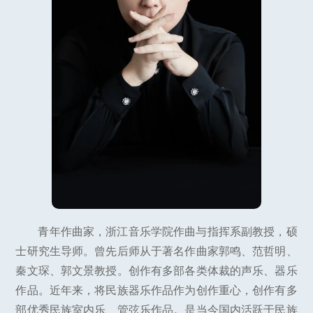
青年作曲家，浙江音乐学院作曲与指挥系副教授，硕
士研究生导师。曾先后师从于著名作曲家郭鸣、范哲明、
秦文琛、郭文景教授。创作有多部各类体裁的声乐、器乐
作品。近年来，将民族器乐作品作为创作重心，创作有多
部优秀民族室内乐、管弦乐作品。是当今国内活跃于民族