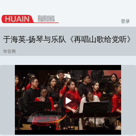
登录
于海英-扬琴与乐队《再唱山歌给党听》
华音网
播
放