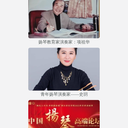
扬琴教育家演奏家：项祖华
青年扬琴演奏家——史玥