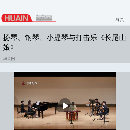
登录
扬琴、钢琴、小提琴与打击乐《长尾山
娘》
华音网
播
放