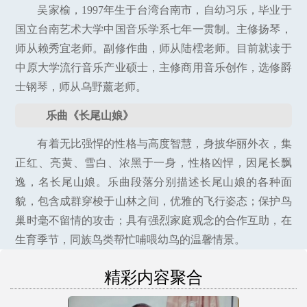
吴家榆，1997年生于台湾台南市，自幼习乐，毕业于
国立台南艺术大学中国音乐学系七年一贯制。主修扬琴，
师从赖秀宜老师。副修作曲，师从陆橒老师。目前就读于
中原大学流行音乐产业硕士，主修商用音乐创作，选修爵
士钢琴，师从乌野薰老师。
乐曲《长尾山娘》
有着无比强悍的性格与高度智慧，身披华丽外衣，集
正红、亮黄、雪白、浓黑于一身，性格凶悍，因尾长飘
逸，名长尾山娘。乐曲段落分别描述长尾山娘的各种面
貌，包含成群穿梭于山林之间，优雅的飞行姿态；保护鸟
巢时毫不留情的攻击；具有强烈家庭观念的合作互助，在
生育季节，同族鸟类帮忙哺喂幼鸟的温馨情景。
精彩内容聚合