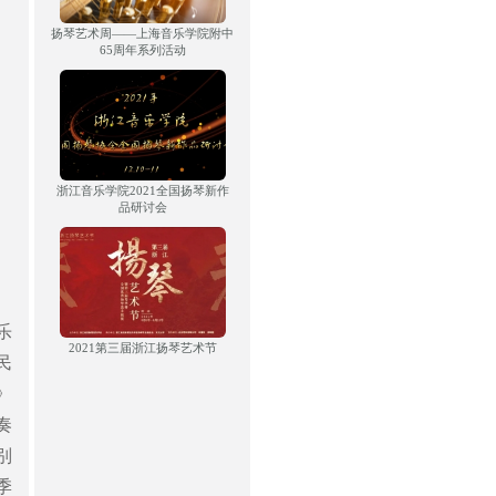
扬琴艺术周——上海音乐学院附中
65周年系列活动
浙江音乐学院2021全国扬琴新作
品研讨会
乐
2021第三届浙江扬琴艺术节
民
》
奏
别
季