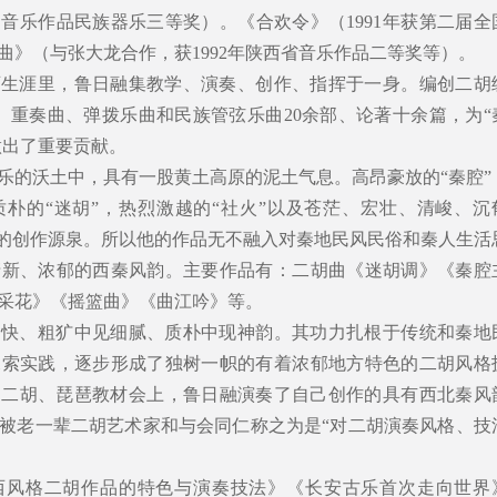
国音乐作品民族器乐三等奖）。《合欢令》（1991年获第二届全
曲》（与张大龙合作，获1992年陕西省音乐作品二等奖等）。
育生涯里，鲁日融集教学、演奏、创作、指挥于一身。编创二胡
首、重奏曲、弹拨乐曲和民族管弦乐曲20余部、论著十余篇，为“
做出了重要贡献。
乐的沃土中，具有一股黄土高原的泥土气息。高昂豪放的“秦腔”
质朴的“迷胡”，热烈激越的“社火”以及苍茫、宏壮、清峻、沉
尽的创作源泉。所以他的作品无不融入对秦地民风民俗和秦人生活
清新、浓郁的西秦风韵。主要作品有：二胡曲《迷胡调》《秦腔
采花》《摇篮曲》《曲江吟》等。
明快、粗犷中见细腻、质朴中现神韵。其功力扎根于传统和秦地
探索实践，逐步形成了独树一帜的有着浓郁地方特色的二胡风格
全国二胡、琵琶教材会上，鲁日融演奏了自己创作的具有西北秦风
被老一辈二胡艺术家和与会同仁称之为是“对二胡演奏风格、技
西风格二胡作品的特色与演奏技法》《长安古乐首次走向世界