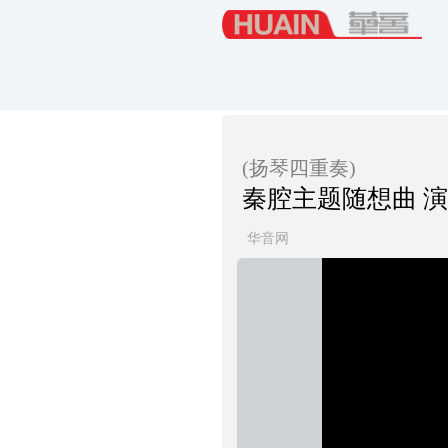
(扬琴四重奏)
秦腔主题随想曲 
华音网