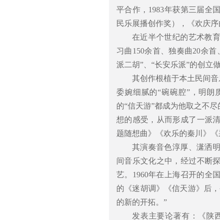
平合作，1983年获第三届全
民乐展播创作奖），《欢庆序
在近半个世纪的艺术教
习曲150余首、独奏曲20余
派二胡”、“长安乐派”的创立
其创作根植于本土民间音
委婉细腻的“碗碗腔”，明朗
的“信天游”都成为他取之不
想的感受，从而形成了一派
题随想曲》《欢乐的秦川》《
其演奏音色淳厚、潇洒
间音乐文化之中，经过不断
艺。1960年在上海召开的
的《迷胡调》《信天游》后，
的新的开拓。”
发表主要论著有：《陕