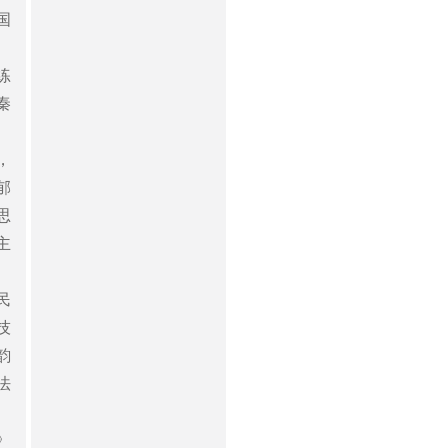
国
练
秦
，
郁
思
主
民
技
韵
法
》