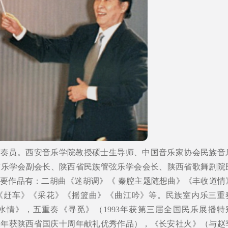
演奏员。西安音乐学院教授硕士生导师、中国音乐家协会民族音
弦乐学会副会长、陕西省民族管弦乐学会会长、陕西省歌舞剧院
要作品有：二胡曲《迷胡调》《 秦腔主题随想曲》《丰收道情
《赶车》《采花》《摇篮曲》《曲江吟》等。民族室内乐三重
水情》，五重奏《寻觅》（1993年获第三届全国民乐展播特
92年获陕西省国庆十周年献礼优秀作品），《长安社火》（与赵