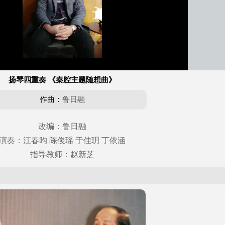
扬琴四重奏 《秦腔主题随想曲》
作曲：
鲁日融
改编：鲁日融
演奏：江春昀 陈俊瑶 于佳玥 丁依涵
指导教师：赵新芝