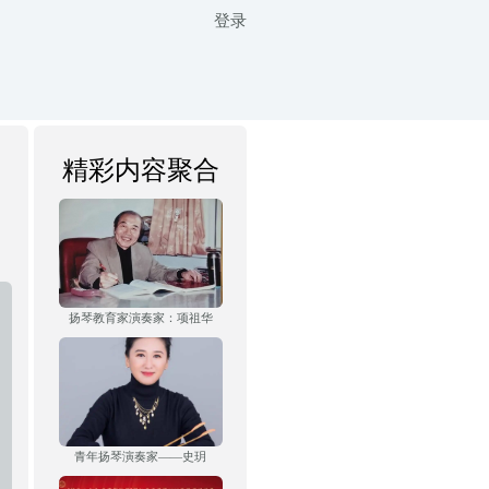
登录
精彩内容聚合
扬琴教育家演奏家：项祖华
青年扬琴演奏家——史玥