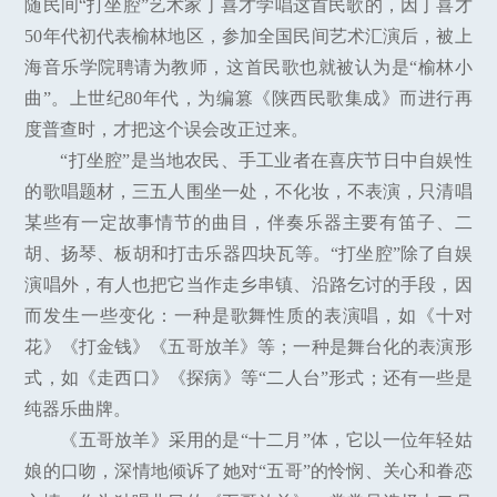
随民间“打坐腔”艺术家丁喜才学唱这首民歌的，因丁喜才
50年代初代表榆林地区，参加全国民间艺术汇演后，被上
海音乐学院聘请为教师，这首民歌也就被认为是“榆林小
曲”。上世纪80年代，为编篡《陕西民歌集成》而进行再
度普查时，才把这个误会改正过来。
“打坐腔”是当地农民、手工业者在喜庆节日中自娱性
的歌唱题材，三五人围坐一处，不化妆，不表演，只清唱
某些有一定故事情节的曲目，伴奏乐器主要有笛子、二
胡、扬琴、板胡和打击乐器四块瓦等。“打坐腔”除了自娱
演唱外，有人也把它当作走乡串镇、沿路乞讨的手段，因
而发生一些变化：一种是歌舞性质的表演唱，如《十对
花》《打金钱》《五哥放羊》等；一种是舞台化的表演形
式，如《走西口》《探病》等“二人台”形式；还有一些是
纯器乐曲牌。
《五哥放羊》采用的是“十二月”体，它以一位年轻姑
娘的口吻，深情地倾诉了她对“五哥”的怜悯、关心和眷恋