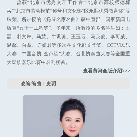
曾获“北京市优秀文艺工作者”“北京市高校师德标
兵”“北京市劳动模范”称号和文化部“区永熙优秀教育奖”等
殊荣。所讲授的《扬琴名家名曲》获中宣部，国家新闻出
版署“五个一工程奖”。多年来，所教授的多名学生如：王
瑟、朴文琳、马慧、牛巩琼、王玉珏、马英俊、李可威、
温馨、向鑫、陈妍君等多次在文化部文华奖、CCTV民乐
大赛、中国音协“金芦笙”大赛、台北协奏曲大赛等全国重
大民族器乐比赛中名列榜首。
查看黄河全版介绍>>>
改编/编曲：史玥