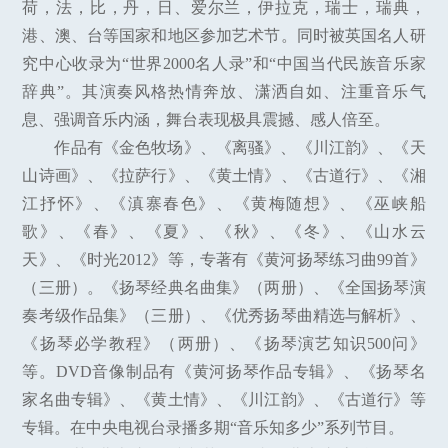
荷，法，比，丹，日、爱尔兰，伊拉克，瑞士，瑞典，
港、澳、台等国家和地区参加艺术节。同时被英国名人研
究中心收录为“世界2000名人录”和“中国当代民族音乐家
辞典”。其演奏风格热情奔放、潇洒自如、注重音乐气
息、强调音乐内涵，舞台表现极具震撼、感人倍至。
作品有《金色牧场》、《离骚》、《川江韵》、《天
山诗画》、《拉萨行》、《黄土情》、《古道行》、《湘
江抒怀》、《滇寨春色》、《黄梅随想》、《巫峡船
歌》、《春》、《夏》、《秋》、《冬》、《山水云
天》、《时光2012》等，专著有《黄河扬琴练习曲99首》
（三册）。《扬琴经典名曲集》（两册）、《全国扬琴演
奏考级作品集》（三册）、《优秀扬琴曲精选与解析》、
《扬琴必学教程》（两册）、《扬琴演艺知识500问》
等。DVD音像制品有《黄河扬琴作品专辑》、《扬琴名
家名曲专辑》、《黄土情》、《川江韵》、《古道行》等
专辑。在中央电视台录播多期“音乐知多少”系列节目。