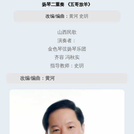
扬琴二重奏 《五哥放羊》
改编/编曲：
黄河
史玥
山西民歌
演奏者：
金色琴弦扬琴乐团
齐容 冯秋实
指导教师：史玥
改编/编曲：黄河