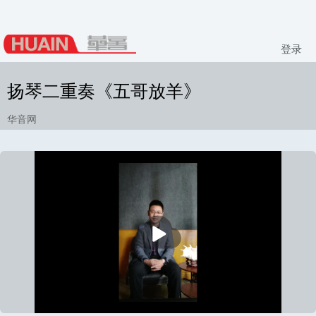
登录
扬琴二重奏《五哥放羊》
华音网
播
放