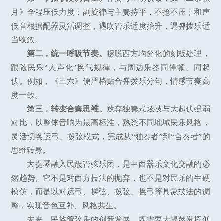
月》全程压低力度；副旋律与主奏持平，不抢不压；和声
低音根据配器灵活调整，遇吹管乐适度抬升，遇弹拨乐适
当收敛。
第二，统一呼吸节奏。
摆脱西方均分化的刻板处理，
跟随民乐“人声化”换气规律，与周边乐器同停顿、同起
伏。例如，《三六》便严格贴合弹拨乐分句，情感节奏高
度一致。
第三，转变合奏思维。
放弃独奏式炫技与大起伏强弱
对比，以整体音响为最高标准，熟悉不同地域民乐风格，
灵活切换运弓、拨弦模式，完成从“独奏者”到“合奏者”的
思维转身。
大提琴融入民族管弦乐团，是中西器乐文化交融的必
然趋势。它不是对西方技法的抛弃，也不是对民乐的生硬
模仿，而是以对运弓、揉弦、拨弦、换弓等具象技法的调
整，实现音色互补、风格共生。
未来，民族管弦乐的创新发展，既需要大提琴发挥低