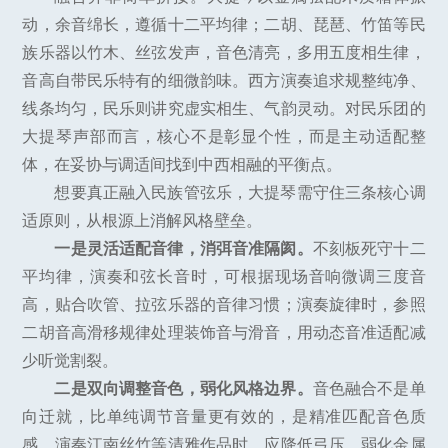
动，余音绵长，遵循十二平均律；二胡、琵琶、竹笛等民
族乐器以竹木、丝弦发声，音色清亮，多用五度相生律，
音高自带民乐特有的细微韵味。西方演奏追求规整纯净、
线条均匀，民乐则讲究虚实相生、气韵灵动。对民乐团的
大提琴声部而言，核心不是彰显个性，而是主动适配整
体，在妥协与调适间找到中西相融的平衡点。
想要真正融入民族管弦乐，大提琴需守住三条核心调
适原则，从根源上消解风格壁垒。
一是灵活适配音律，消弭音准隔阂。
不刻板死守十二
平均律，演奏和弦长音时，可根据现场音响微调三度音
高，贴合吹管、拉弦乐器的音律习惯；演奏旋律时，参照
二胡音高滑移规律处理装饰音与滑音，用动态音准适配减
少听觉割裂。
二是双向调整音色，弱化风格边界。
音色融合不是单
向迁就，比单纯调节音量更有效的，是精准匹配音色质
感。演奏江南丝竹等清雅作品时，应降低弓压、弱化金属