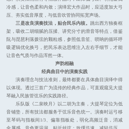
冷感，让音色柔和内敛；演绎宏大作品时，应适度加大弓
压、夯实低音厚度，与低音吹管协同拓宽声场。
三是改良演奏技法，贴合民乐内核。
跳出西方独奏框
架，吸收二胡细腻的压揉、讲究分寸的滑音等特点，借鉴
阮与琵琶利落拨弦的颗粒感，参照低音笙、唢呐的循环呼
吸逻辑优化换弓，把民乐表达思维注入左右手细节，才能
让音色气质与作品浑然一体。
声韵相融
经典曲目中的演奏实践
演奏理念与技法准则，最终都要在具体曲目演绎中得
以体现。透过三首广为流传的经典作品，可直观窥见大提
琴融入民族管弦乐的实践路径。
乐队版《二泉映月》以二胡为主奏，大提琴定位为低
音铺垫，所有技法都服务于弦乐音色统一。演奏时运弓移
至琴码与指板间1/3、偏靠指板处，弱化高频泛音，消减
金属感，音色更温润、贴近丝弦；放缓弓速、减轻弓压，