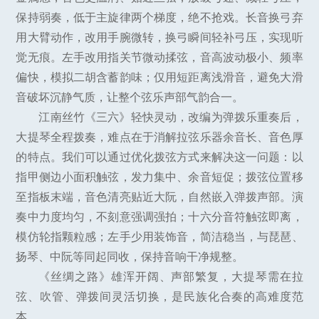
保持弱奏，低于主旋律两个梯度，绝不抢戏。长音换弓弃
用大臂动作，改用手腕微转，换弓瞬间轻补弓压，实现听
觉无痕。左手改用指关节微动揉弦，音高波动极小、频率
偏快，模拟二胡含蓄韵味；仅用短距离浅滑音，避免大滑
音破坏沉静气质，让整个弦乐声部气韵合一。
江南丝竹《三六》轻快灵动，改编为弹拨乐重奏后，
大提琴全程拨奏，难点在于消解拉弦乐器余音长、音色厚
的特点。我们可以通过优化拨弦方式来解决这一问题：以
指甲侧边小面积触弦，发力集中、余音短促；拨弦位置移
至指板末端，音色清亮贴近大阮，自然嵌入弹拨声部。演
奏中力度均匀，不刻意强调强拍；十六分音符触弦即离，
模仿轮指颗粒感；左手少用装饰音，简洁稳当，与琵琶、
扬琴、中阮等同起同收，保持音响干净规整。
《丝绸之路》雄浑开阔、声部繁复，大提琴需在拉
弦、吹管、弹拨间灵活切换，是民族化合奏的高难度范
本。