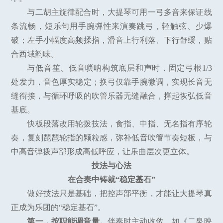
与二胡主旋律配合时，大提琴可用一弓多音来保证线
条流畅，短乐句用手腕弹性来演奏跳弓，轻触弦、少爆
破；左手小幅度高频揉指，滑音上行利落、下行舒缓，贴
合西域韵味。
与低音笙、低音唢呐构筑底层和声时，固定弓根1/3
处发力，音色厚实稳定；换弓仅靠手腕微调，实现长音无
缝衔接，与循环呼吸的吹管乐器无缝融合，撑起恢弘低音
基底。
快板段落改用轮拨技法，食指、中指、无名指有序轮
奏，复刻琵琶轮指的颗粒感，弥补低音吹管节奏短板，与
中高音弹拨声部形成高低呼应，让乐曲层次更立体。
技法与心法
在合奏中铸就“稳定基石”
做好技法只是基础，把控声部平衡，才能让大提琴真
正成为乐团的“稳定基石”。
第一，按职能调音量。
伴奏时主动收敛，如《二泉映