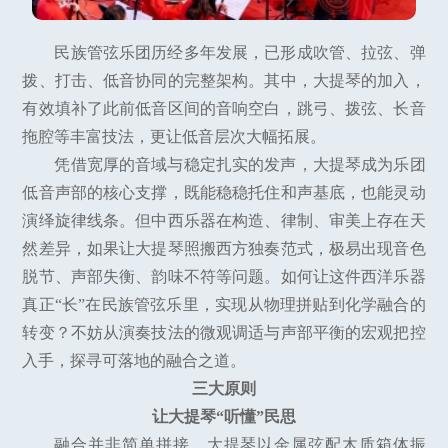
民族管弦乐团历经多年发展，已形成吹管、拉弦、弹
拨、打击、低音协同的完整架构。其中，大提琴的加入，
有效填补了此前低音区间的音响空白，跳弓、拨弦、长音
拖腔等丰富技法，更让低音层次大幅拓展。
凭借宽厚的音域与稳定扎实的发声，大提琴成为乐团
低音声部的核心支撑，既能稳稳托住和声基底，也能灵动
演绎旋律线条。但中西乐器在构造、律制、审美上存在天
然差异，如果让大提琴照搬西方独奏范式，极易出现音色
脱节、声部失衡、韵味不符等问题。如何让这件西洋乐器
真正“长”在民族管弦乐里，实现从物理拼贴到化学融合的
转变？不妨从演奏技法的微观调适与声部平衡的宏观把控
入手，探寻可落地的融合之道。
三大原则
让大提琴“听懂”民思
融合并非简单拼接。大提琴以金属弦配木质箱体振