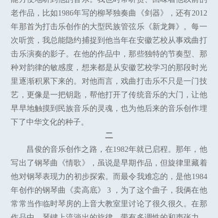
老作品，比如1986年写的柳琴独奏曲《剑器》，还有2012
年那首为打击乐创作的大型民族管弦乐《新龙舞》。每一
次听赏，我总能隐约捕捉到他当年在安徽艺校从事戏曲打
击乐演奏的影子。在他的作品中，那些独特的节奏型、那
种对韵律的敏感度，想来都是从安徽艺校学习的那段时光
里逐渐积累下来的。对他而言，戏曲打击乐不只是一门技
艺，更像是一把钥匙，帮他打开了传统音乐的大门，让他
早早地触摸到民族音乐的灵魂，也为他后来的音乐创作埋
下了中华文化的种子。
二
昌俊的音乐创作之路，在1982年就已启程。那年，他
写出了钢琴曲《情歌》，虽说是早期作品，但旋律里藏着
他对钢琴表现力的初步探索。而最令我难忘的，是他1984
年创作的钢琴曲《卖高底》 3 ，为了这个曲子，我俩在他
常常当作临时琴房的上音大教室里讨论了很久很久。在那
作品中，琴键上流淌出的旋律，带有多调性的和声张力，