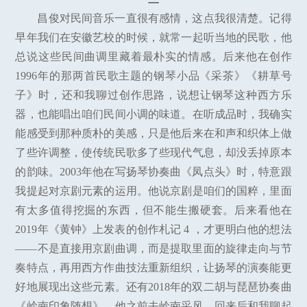
昌俊对民间音乐一直很有感情，这点我很清楚。记得
早年我们在安徽艺校的时候，就常一起听当地的民歌，他
总说这些民间曲调里藏着最朴实的情感。后来他在创作
1996年的那两首民歌主题的钢琴小品《采茶》《耕草号
子》时，还和我聊过创作思路，说想让钢琴这种西方乐
器，也能唱出咱们民间小调的味道。在听成品时，我确实
能感受到那种质朴的美感，只是他后来在和声和织体上做
了些许调整，使传统民歌多了些现代气息，却没丢掉原本
的韵味。2003年他在写扬琴协奏曲《凤点头》时，特意跟
我提起对京剧元素的运用。他说京剧是咱们的国粹，里面
有太多值得挖掘的东西，但不能生搬硬套。后来看他在
2019年《黄钟》上发表的创作札记 4 ，才更明白他的想法
——不是直接用京剧曲调，而是提取里面的旋律走向与节
奏特点，再用西方作曲技法重新组织，让扬琴的演奏能更
好地展现出这些元素。还有2018年的双二胡与琵琶协奏曲
《岭南印象随想》，他之前去岭南采风，回来后和我聊起