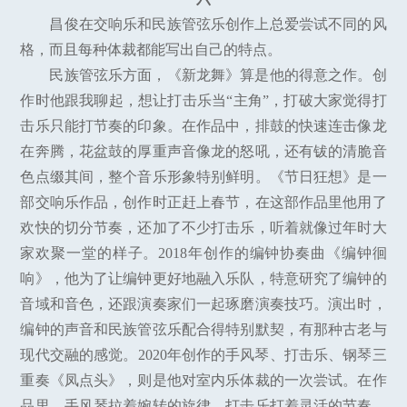
昌俊在交响乐和民族管弦乐创作上总爱尝试不同的风
格，而且每种体裁都能写出自己的特点。
民族管弦乐方面，《新龙舞》算是他的得意之作。创
作时他跟我聊起，想让打击乐当“主角”，打破大家觉得打
击乐只能打节奏的印象。在作品中，排鼓的快速连击像龙
在奔腾，花盆鼓的厚重声音像龙的怒吼，还有钹的清脆音
色点缀其间，整个音乐形象特别鲜明。《节日狂想》是一
部交响乐作品，创作时正赶上春节，在这部作品里他用了
欢快的切分节奏，还加了不少打击乐，听着就像过年时大
家欢聚一堂的样子。2018年创作的编钟协奏曲《编钟徊
响》，他为了让编钟更好地融入乐队，特意研究了编钟的
音域和音色，还跟演奏家们一起琢磨演奏技巧。演出时，
编钟的声音和民族管弦乐配合得特别默契，有那种古老与
现代交融的感觉。2020年创作的手风琴、打击乐、钢琴三
重奏《凤点头》，则是他对室内乐体裁的一次尝试。在作
品里，手风琴拉着婉转的旋律，打击乐打着灵活的节奏，