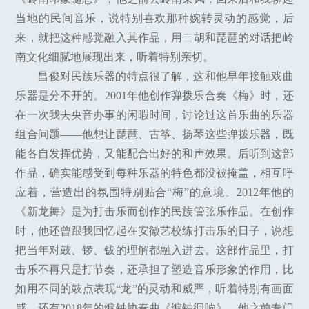
当地的民间音乐，说特别喜欢那种婉转灵动的感觉，后
来，就把这种感觉融入其作品，用二胡和琵琶的对话把岭
南文化细腻地展现出来，听着特别亲切。
昌俊对民族乐器的特点很了解，这和他早年接触戏曲
乐器是分不开的。2001年他创作弹拨乐合奏《梅》时，还
在一次我去央音办事的闲暇时间，讨论过这首乐曲的乐器
组合问题——他想让琵琶、古筝、扬琴这些弹拨乐器，既
能各自发挥优势，又能配合出好的和声效果。后听到这部
作品，确实能感受到每种乐器的特色都没被掩盖，相互呼
应着，营造出的氛围特别贴合“梅”的意境。2012年他的
《新龙舞》是为打击乐而创作的民族管弦乐作品。在创作
时，他还曾跟我回忆起在安徽艺校练打击乐的日子，说想
把当年对鼓、锣、钹的理解都融入进去。这部作品里，打
击乐不再只是打节奏，还承担了塑造音乐形象的作用，比
如用不同的鼓点表现“龙”的灵动和威严，听着特别有画面
感。还有2018年的编钟协奏曲《编钟徊响》，他之前专门