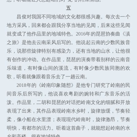
五
昌俊对我国不同地域的文化都很感兴趣。每次去一个
地方采风，回来都会跟我分享当地的见闻，后来这些见闻
就变成了他作品里的地域特色。2016年的琵琶协奏曲《滇
之旅》是他去云南采风后写的。他说起云南的少数民族音
乐，说那些旋律特别有感染力，还有当地的山水，让他很
有创作的冲动。在作品里，琵琶的演奏带着别样的云南音
乐味道，有时像山间的溪流，有时像少数民族同胞的欢
歌，听着就像跟着音乐去了一趟云南。
2018年的《岭南印象随想》是他专门研究了岭南的民
间音乐后所写的，他说喜欢粤剧的婉转和广东音乐的活
泼。作品里，二胡和琵琶的对话把岭南文化的细腻和开放
表现了出来，其作品表现岭南水乡时，旋律放缓，节奏轻
柔，像小船在水里漂；表现现代岭南时，旋律激昂，节奏
明快，有都市的活力。听着这首曲子，就能想起岭南的水
乡和高楼，很有地域特色。