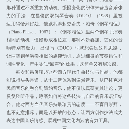
那种通过不断重复的动机、缓慢变化的织体来营造音乐张
力的手法，在昌俊的双钢琴合奏《DUO》（1988）里被
运用得恰到好处。他跟我聊起史蒂夫・赖奇《钢琴相位》
（Piano Phase， 1967）：《钢琴相位》里两个钢琴手演奏
相同的动机，慢慢形成相位差，那种不断叠加、变化的音
响特别有魔力。昌俊写《DUO》时就想尝试这种思路，
让两架钢琴演奏相似的旋律动机，通过细微的节奏错位和
调性变化，产生类似“回声”的效果，既简单又有层次感。
每次和昌俊聊起这些西方现代作曲技法与作品，他都
能说得头头是道，从十二音体系到偶然音乐、从巴托克对
民间音乐的融合到简约音乐，他不仅认真研究其理论，更
反复聆听作品，琢磨如何将这些技法与自己的音乐语汇结
合。他对西方当代音乐持最珍贵的态度——不盲目崇拜，
也不刻意排斥，而是以开放的心态，让西方创作技法成为
表达中国音乐情感、展现中国文化内涵的有力工具。
三