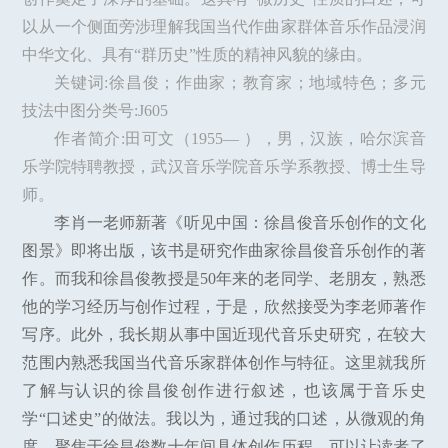
以从一个侧面旁涉理解我国当代作曲家群体音乐作品浸润
中华文化、具有“群历史”性质的精神风貌的缘由。
关键词:徐昌俊；作曲家；教育家；地域特色；多元
技法中图分类号:J605
作者简介:田可文（1955— ），男，汉族，哈尔滨音
乐学院特聘教授，武汉音乐学院音乐学系教授、博士生导
师。
李肖一老师新著《听见中国：徐昌俊音乐创作的文化
图景》即将出版，该书是研究作曲家徐昌俊音乐创作的著
作。而我和徐昌俊教授是50年来的老同学、老朋友，熟悉
他的学习经历与创作过程，于是，欣然接受为李老师著作
写序。此外，我长期从事中国近现代音乐史研究，在较大
范围内熟悉我国当代音乐家群体创作与特征。这里就我所
了解与认识的徐昌俊创作进行叙述，也该属于音乐史
学“口述史”的做法。我以为，通过我的口述，从微观的角
度，聚焦于徐昌俊数十年间具体创作历程，可以让读者了