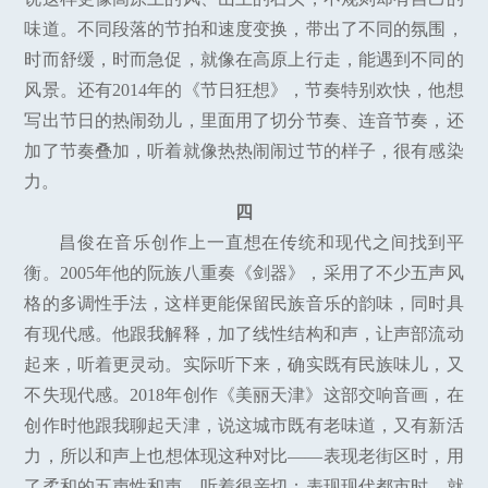
味道。不同段落的节拍和速度变换，带出了不同的氛围，
时而舒缓，时而急促，就像在高原上行走，能遇到不同的
风景。还有2014年的《节日狂想》，节奏特别欢快，他想
写出节日的热闹劲儿，里面用了切分节奏、连音节奏，还
加了节奏叠加，听着就像热热闹闹过节的样子，很有感染
力。
四
昌俊在音乐创作上一直想在传统和现代之间找到平
衡。2005年他的阮族八重奏《剑器》，采用了不少五声风
格的多调性手法，这样更能保留民族音乐的韵味，同时具
有现代感。他跟我解释，加了线性结构和声，让声部流动
起来，听着更灵动。实际听下来，确实既有民族味儿，又
不失现代感。2018年创作《美丽天津》这部交响音画，在
创作时他跟我聊起天津，说这城市既有老味道，又有新活
力，所以和声上也想体现这种对比——表现老街区时，用
了柔和的五声性和声，听着很亲切；表现现代都市时，就