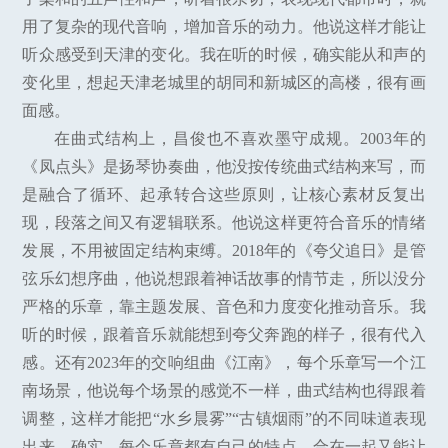
用了复杂的现代音响，增加音乐的动力。他说这样才能让
听众感受到天津的变化。我在听的时候，确实能从和声的
变化里，想起天津老城里的胡同和新城区的高楼，很有画
面感。
在曲式结构上，昌俊也不喜欢墨守成规。2003年的
《凤点头》是扬琴协奏曲，他没按传统曲式结构来写，而
是融合了循环、起承转合这些原则，让核心素材反复出
现，段落之间又有逻辑联系。他说这样更符合音乐的情绪
发展，不用被固定结构束缚。2018年的《夸父追日》是管
弦乐幻想序曲，他说想跟着神话故事的情节走，所以没分
严格的乐章，靠主题发展、音色和力度变化推动音乐。我
听的时候，跟着音乐就能想到夸父奔跑的样子，很有代入
感。还有2023年的交响组曲《江南》，每个乐章写一个江
南场景，他说每个场景的感觉不一样，曲式结构也得跟着
调整，这样才能把“水乡晨雾”“古镇烟雨”的不同味道表现
出来。确实，每个乐章都有自己的特点，合在一起又能让