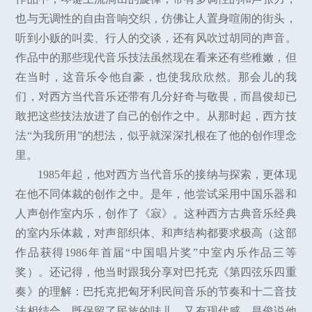
也与无调性的自由音响交织，仿佛让人置身喧闹的街头，
听到小贩的叫卖、行人的交谈，还有风吹过胡同的声音。
作品中的那些现代音乐技法虽然现在看来还有些稚嫩，但
在当时，这音乐令他自豪，也使我欣欣然。那会儿的我
们，对西方当代音乐还带有几分好奇与敬畏，而昌俊却已
敢把这些技法放进了自己的创作之中。从那时起，西方技
法“为我所用”的想法，似乎就深深扎根在了他的创作理念
里。
1985年起，他对西方当代音乐的接纳与探索，更体现
在他不同体裁的创作之中。是年，他尝试采用中国乐器和
人声创作室内乐，创作了《寂》。这种西方古典音乐经典
的室内乐体裁，对声部织体、和声结构都要求极高（这部
作品获得1986年首届“中国唱片奖”中室内乐作品三等
奖）。还记得，他当时跟我分享对巴托克《第四弦乐四重
奏》的理解：巴托克把匈牙利民间音乐的节奏和十二音技
法相结合，既保留了民族的味儿，又有现代感。昌俊说他