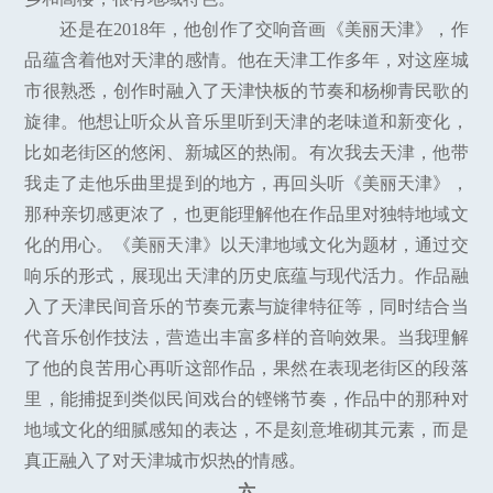
还是在2018年，他创作了交响音画《美丽天津》，作
品蕴含着他对天津的感情。他在天津工作多年，对这座城
市很熟悉，创作时融入了天津快板的节奏和杨柳青民歌的
旋律。他想让听众从音乐里听到天津的老味道和新变化，
比如老街区的悠闲、新城区的热闹。有次我去天津，他带
我走了走他乐曲里提到的地方，再回头听《美丽天津》，
那种亲切感更浓了，也更能理解他在作品里对独特地域文
化的用心。《美丽天津》以天津地域文化为题材，通过交
响乐的形式，展现出天津的历史底蕴与现代活力。作品融
入了天津民间音乐的节奏元素与旋律特征等，同时结合当
代音乐创作技法，营造出丰富多样的音响效果。当我理解
了他的良苦用心再听这部作品，果然在表现老街区的段落
里，能捕捉到类似民间戏台的铿锵节奏，作品中的那种对
地域文化的细腻感知的表达，不是刻意堆砌其元素，而是
真正融入了对天津城市炽热的情感。
六