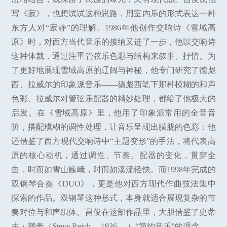
写《寂》，也想试试这种思路，用室内乐的形式表达一种
东方人对“寂静”的理解。1986年他创作交响诗《雪域高
原》时，对西方当代音乐的接纳又进了一步，他以交响诗
这种体裁，通过注重管弦乐色彩与结构来叙事、抒情。为
了更好地展现雪域高原的辽阔与神秘，他专门研究了德彪
西、拉威尔的印象派音乐——德彪西笔下那种模糊的和声
色彩、拉威尔对管弦乐配器的精妙处理，都给了他极大的
启发。在《雪域高原》里，他用了印象派常用的全音音
阶，搭配模糊的调性处理，让音乐呈现出朦胧的色彩；他
还借鉴了西方现代交响诗中“主题变形”的手法，将代表高
原的核心动机，通过调性、节奏、配器的变化，贯穿全
曲，时而如雪山巍峨，时而如溪流轻快。而1998年完成的
双钢琴合奏《DUO》，更是他对西方现代作曲技法集中
探索的作品。双钢琴这种形式，本身就适合展现复杂的节
奏对位与和声织体。昌俊在这部作品里，大胆借鉴了史蒂
夫・赖奇（Steve Reich， 1936— ）“简约音乐”的理念——