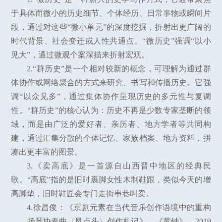
于具体而微小的历史细节、个体经历、日常事物或瞬间片
段，通过对这些“微小单元”的深度挖掘，折射出更广阔的
时代背景、社会变迁或人性共通点。“微历史”强调“以小
见大”，通过微观个案深描来折射宏观。
2.“群历史”是一个相对较新的概念，可理解为通过群
体协作或网络聚合的方式来研究、书写和传播历史。它强
调“以众见多”，通过集体协作呈现历史的多元性与复调
性。“群历史”的核心认为：历史不再是少数专家垄断的领
域，而是由广泛的爱好者、亲历者、地方学者等共同构
建，通过汇集分散的个体记忆、家族档案、地方资料，拼
凑出更丰富的图景。
3.《卖高底》是一首源自山西晋中地区的经典民
歌。“高底”指的是旧时裹脚女性木制鞋跟，类似今天的增
高脚垫，旧时鞋匠会专门走街串巷叫卖。
4.徐昌俊：《京剧元素在当代音乐创作语境中的重构
——扬琴协奏曲〈凤点头〉创作札记》，《黄钟》，2019