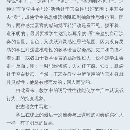
导说“走了”、“走远了”、“更远了”、“模糊看不见了”。这
种语言使学生的思维活动处于形象性思维范围；用耳朵
去“看”，却使学生的思维活动跳跃到抽象性思维范围。因
为，两种感觉器官的感知觉互转活动是看不见、摸不着、
道不明的；最后要求学生达到以耳朵的“看”来鉴别自己演
奏的音量、音色，又跳跃到灵感性思维范围。因为没有灵
感的学生对这些模糊性的教学语言定会感到丈二和尚摸不
着头脑，或者由于教学语言的跳跃性过大，说不定学生会
走向反面，即：一时思维短路，失去任何感、知觉，脑袋
处于空白状态。当然，王乙在教学中所使用的语言本身就
具灵感性，他是有感而发的，因人而异的。
由此看来，教学中的诱导性往往能使学生产生认识或
行为上的突变现象。
倪志培文中写道：
学生在课上的最后一次连奏与上课时的习奏确实不大
一样，有了明显的提高。