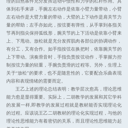
理的自然条件充分发挥运动中惯性和力学的杠杆作用。具
体到右手来讲，手腕左右动作是依靠小臂力量带动，小臂
左右动作是大臂力量的带动，大臂的上下动作是肩关节力
量的帮助；左手亦如此，按弦要有弹性，从手掌到各指关
节再到指尖保持弧线形，腕关节的上下活动是依靠小臂来
上、下甩动。放松就是充分发挥肌肉各部位的协调动作，
有分工，又有合作。如手指按弦在换把时，依靠腕关节的
上下带动。演奏滑音时，手指负责按弦动作，手掌握力控
制按弦力量的轻重，手腕负责滑的过程等。另外，生理上
关于“放松”的要求，也不是随意性的，它要配合乐曲表现
内容和表现情绪的需要而定。
王乙上述的理论总结表明：教学层次愈高，理论思维
能力愈是显得重要。实际上，二胡教学的发展和其它学科
的发展一样,即教学的发展过程就是教材能否实现理论化
的过程。应该说王乙二胡教材的理论化实现过程，与他的
理论性思维能力有着密切的关系，而且理论性思维能力起