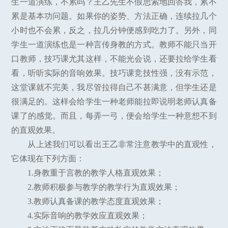
生一道演练，不累吗？王乙先生不假思索地回答我，累不
累是基本功问题。如果你的姿势、方法正确，连续拉几个
小时也不会累，反之，拉几分钟便感到吃力了。另外，同
学生一道演练也是一种言传身教的方式。教师不能只当开
口教师，技巧课尤其这样，不能光会说，还要拉给学生看
看，听听实际的音响效果。技巧课竞技性强，没有示范，
这堂课就不完美，我尽管拉得自己不甚满意，但学生还是
很满足的。这样会给学生一种老师能拉即说明老师认真备
课了的感觉。而且，每弄一弓，便会给学生一种意想不到
的直观效果。
从上述我们可以看出王乙非常注意教学中的直观性，
它体现在下列方面：
1.身教重于言教的教学人格直观效果；
2.教师积极参与教学的教学行为直观效果；
3.教师认真备课的教学态度直观效果；
4.实际音响的教学效应直观效果；