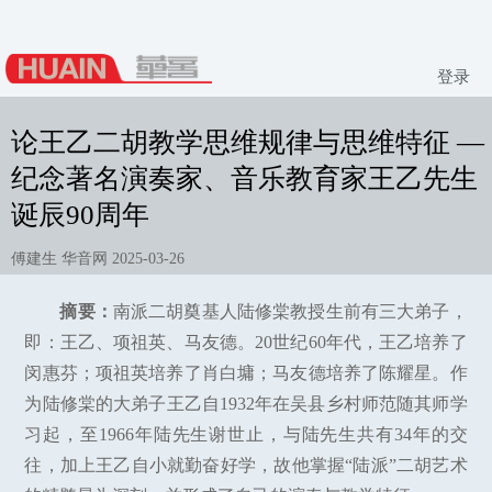
登录
论王乙二胡教学思维规律与思维特征 —
纪念著名演奏家、音乐教育家王乙先生
诞辰90周年
傅建生 华音网 2025-03-26
摘要：
南派二胡奠基人陆修棠教授生前有三大弟子，
即：王乙、项祖英、马友德。20世纪60年代，王乙培养了
闵惠芬；项祖英培养了肖白墉；马友德培养了陈耀星。作
为陆修棠的大弟子王乙自1932年在吴县乡村师范随其师学
习起，至1966年陆先生谢世止，与陆先生共有34年的交
往，加上王乙自小就勤奋好学，故他掌握“陆派”二胡艺术