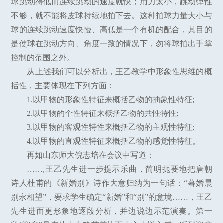
球跳动得低而连续跳动的速度就快；用力太小，跳动弹性
不够，就不能将皮球持续地拍下去。这种拍球力量大小与
球的连续跳动速度快慢、高低是一个有机的配合，其目的
是使球在跳动方向、角度一致的情况下，勿将球拍出手掌
控制的范围之外。
从上述我们可以分析出，王乙教学中形象性思维的概
括性，主要体现在下列方面：
1.以甲物的形象性特征来概括乙物的抽象性特征;
2.以甲物的个性特征来概括乙物的共性特性;
3.以甲物的客观性特性来概括乙物的主观性特征;
4.以甲物的直观性特征来概括乙物的感觉性特征。
再如山东师大倪志培在会议中写道：
……,王乙先生进一步提示乐曲，简明扼要地把唐朝
诗人杜甫的《新婚别》诗作大意归纳为一句话：“暮婚晨
别永相望”，要求学生确定“新婚”和“别”的意境……，王乙
先生进而更形象地逐段分析，并边说边示范演奏。第一