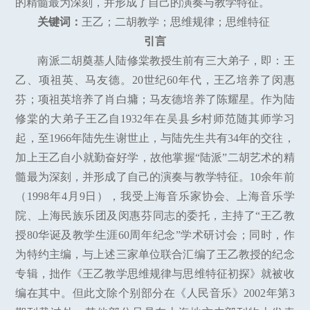
的精髓最为深刻，并形成了自己的演奏与教学特征。
关键词：
王乙；二胡教学；思维规律；思维特征
引言
南派二胡奠基人陆修棠教授生前有三大弟子，即：王
乙、项祖英、马友德。20世纪60年代，王乙培养了闵惠
芬；项祖英培养了肖白墉；马友德培养了陈耀星。作为陆
修棠的大弟子王乙自1932年在吴县乡村师范随其师学习
起，至1966年陆先生谢世止，与陆先生共有34年的交往，
加上王乙自小就勤奋好学，故他掌握“陆派”二胡艺术的精
髓最为深刻，并形成了自己的演奏与教学特征。10余年前
（1998年4月9日），我受上海音乐家协会、上海音乐学
院、上海民族乐团及闵惠芬同志的委托，主持了“王乙教
授80华诞及教学生涯60周年纪念”学术研讨会；同时，作
为特约主编，与上述三家单位联合汇编了王乙教授的纪念
专辑，拙作《王乙教学思维规律与思维特征初探》就被收
编在其中。但此文除个别部分在《人民音乐》2002年第3