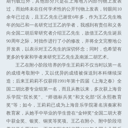
期刊载过外，其他部分只是在上海地方内部刊物上发表
过，而始终未在任何学术性的公开刊物上发表，转眼间10
余年已过去，且王乙先生已谢世6年多，作为王乙先生晚
年的知己和一名研究过王乙的学者，我感到有责任和义务
向全国二胡后辈研究者介绍王乙先生，故借王乙先生诞辰
90周年之际，对拙作进行了小的修改，并将全文完整地公
开发表，以表示对王乙先生的深切怀念；同时，也希望有
更多的专家和学者来研究王乙先生及南派二胡艺术。
王乙在附小阶段培养的学生王莉莉不仅当时以第一名
的成绩考取附中，又以优异的成绩被保送到本科继续深
造；后来王莉莉不仅获得1991年第十四届《上海之春》全
国二胡比赛专业组第一名，而且从教以来，多次获上海音
乐学院“院长奖”、“师德标兵奖”和文化部“区永熙教育
奖”等；如今，王莉莉已成为上海音乐学院著名演奏家和
教育家，从她手中毕业的学生曾在“金钟奖”全国二胡大赛
中获金奖、银奖、铜奖等奖项。王乙在附小、附中阶段培