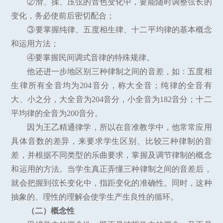
②滑、揉、压弦的音色变化中，要能随时调整弦长的
变化，务必使前后密切配合；
③要掌握纯律、五度相生律、十二平均律的基本概念
和运用方法；
④要掌握民间调式音律的特殊规律。
他还进一步地区别三种律制之间的音差，如：五度相
生律所有全音均为204音分，称大全音；纯律的全音有
大、小之分，大全音为204音分，小全音为182音分；十二
平均律的全音为200音分。
因为王乙精通律学，所以在音准教学中，他常常应用
具体音数的差异，来要求学生区别、比较三种律制的音
差，并根据不同类型的乐曲要求，掌握及调节律制的概念
和运用的方法。当学生真正弄懂三种律制之间的音差后，
就会把握到弦长变化中，指距变化的准确性。同时，这种
抽象的、理性的理解会使学生产生良性的循环。
（二）概念性