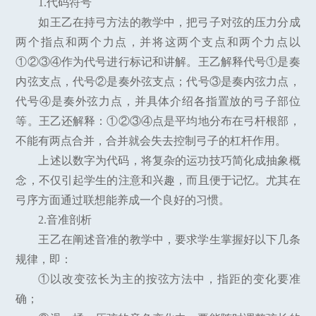
1.代码符号
如王乙在持弓方法的教学中，把弓子对弦的压力分成
两个指点和两个力点，并将这两个支点和两个力点以
①②③④作为代号进行标记和讲解。王乙解释代号①是奏
内弦支点，代号②是奏外弦支点；代号③是奏内弦力点，
代号④是奏外弦力点，并具体介绍各指置放的弓子部位
等。王乙还解释：①②③④点是平均地分布在弓杆根部，
不能有两点合并，合并就会失去控制弓子的杠杆作用。
上述以数字为代码，将复杂的运功技巧简化成抽象概
念，不仅引起学生的注意和兴趣，而且便于记忆。尤其在
弓序方面通过联想能养成一个良好的习惯。
2.音准剖析
王乙在阐述音准的教学中，要求学生掌握好以下几条
规律，即：
①以改变弦长为主的按弦方法中，指距的变化要准
确；