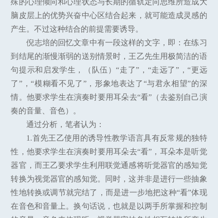
殊的心理倾向和心理状态与长期的循轨定向思维所造成大
脑皮层上的优势兴奋中心区结合起来，就可能造成灵感的
产生。不过这种结合的前提需要诱导。
倪志培的回忆文章中有一段这样的文字，即：在练习
到结尾的渐慢渐弱的送别情景时，王乙先生用极简洁的语
句提示和启发学生，（队伍）“走了”，“走远了”，“更远
了”，“模糊看不见了”，形象地表达了“与君永相望”的深
情。他要求学生在演奏时要用耳朵去“看”（去鉴别自己演
奏的音量、音色）。
通过分析，笔者认为：
1.首先王乙使用的诱导性教学语言具有反常规的独特
性，他要求学生在演奏时要用耳朵去“看”，耳朵本是听觉
器官，而王乙要求学生利用联觉通感将听觉器官的感知觉
转换为视觉器官的感知觉。同时，这并非是进行一些抽象
性地转换或调节就完结了，而是进一步地把这种“看”体现
在音色和音量上。换句话说，也就是以两手所掌握和控制