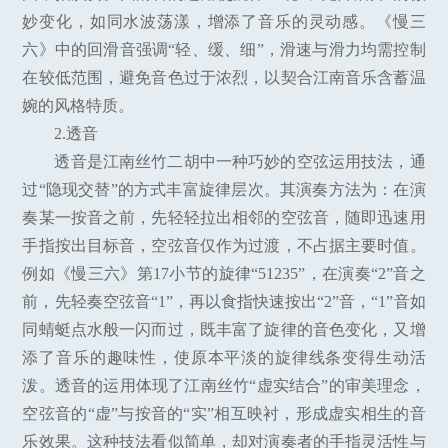
妙变化，如同水波荡漾，增添了音乐的灵动感。《慢三
六》中的回滑音强调“轻、缓、细”，滑速与滑力均需控制
在较低范围，避免音色过于浓烈，以契合江南音乐含蓄温
婉的风格特质。
2.透音
透音是江南丝竹二胡中一种巧妙的空弦运用技法，通
过“隐现交替”的方式丰富旋律层次。其演奏方法为：在演
奏某一按音之前，先轻轻拉出相邻的空弦音，随即迅速用
手指按出目标音，空弦音仅作为过渡，不占据主要时值。
例如《慢三六》第17小节的旋律“51235”，在演奏“2”音之
前，先轻奏空弦音“1”，再以食指快速按出“2”音，“1”音如
同蜻蜓点水般一闪而过，既丰富了旋律的音色变化，又增
添了音乐的趣味性，使原本平淡的旋律线条变得生动活
泼。透音的运用体现了江南丝竹“虚实结合”的审美理念，
空弦音的“虚”与按音的“实”相互映衬，形成虚实相生的音
乐效果。这种技法看似简单，却对演奏者的手指灵活性与