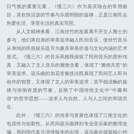
日气氛的重要元素，《慢三六》作为喜庆场合的常用曲
目，其欢快活泼的节奏与乐观明朗的旋律，正是江南民众
热爱生活、享受生活的真实写照。
从人文精神来看，江南丝竹的发展离不开文人雅士的
参与，他们将自身的审美追求融入民间音乐，使丝竹音乐
从单纯的民俗娱乐提升为兼具审美价值与文化内涵的艺术
形式。《慢三六》的音乐风格既保留了民间音乐的质朴纯
真，又融入了文人音乐的雅致含蓄，体现了“雅俗共赏”的
审美追求。该乐曲的加花变奏技法既展现了民间艺人即兴
创作的智慧，又体现了文人的审美追求；其平稳流畅的旋
律与张弛有度的节奏，反映了中国传统文化中“中庸和
谐”的哲学思想——追求人与自然、人与人之间的和谐共
生。
此外，《慢三六》的传承与发展也体现了江南文化的
包容性与创新性。从民间器乐曲牌到专业音乐家的整理改
编，再到现代多元演绎版本的出现，该乐曲在保留核心特