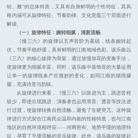
轻、雅”的总体特质，又具有自身鲜明的个性特征，其风
格内涵可从旋律特征、节奏韵律、文化意蕴三个层面进行
解读。
（一）旋律特征：婉转细腻，清新流畅
《慢三六》的旋律以五声音阶为基础，线条婉转起
伏，节奏平稳舒缓，具有鲜明的江南地域色彩。该乐曲以
《三六》的核心旋律为骨架，通过放慢加花的变奏手法，
使旋律更为细腻丰富。同时，该乐曲中装饰音的大量运用
让单一的旋律线条产生微妙的变化，如同江南的烟雨朦
胧，充满诗意与韵味。
从旋律进行来看，《慢三六》以级进为主，跳进音程
较少，即使出现跳进，演奏者也运用滑音、透音等技法进
行过渡，使旋律转换自然流畅，避免了生硬突兀。这种旋
律进行方式契合江南民众温和内敛的性格特质，也与江南
地区的自然环境相呼应——河网密布、地势平缓的地理特
征，孕育了平缓流畅的音乐旋律。此外，该乐曲的旋律起