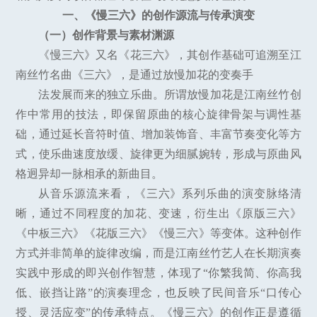
一、《慢三六》的创作源流与传承演变
（一）创作背景与素材渊源
《慢三六》又名《花三六》，其创作基础可追溯至江
南丝竹名曲《三六》，是通过放慢加花的变奏手
法发展而来的独立乐曲。所谓放慢加花是江南丝竹创
作中常用的技法，即保留原曲的核心旋律骨架与调性基
础，通过延长音符时值、增加装饰音、丰富节奏变化等方
式，使乐曲速度放缓、旋律更为细腻婉转，形成与原曲风
格迥异却一脉相承的新曲目。
从音乐源流来看，《三六》系列乐曲的演变脉络清
晰，通过不同程度的加花、变速，衍生出《原版三六》
《中板三六》《花版三六》《慢三六》等变体。这种创作
方式并非简单的旋律改编，而是江南丝竹艺人在长期演奏
实践中形成的即兴创作智慧，体现了“你繁我简、你高我
低、嵌挡让路”的演奏理念，也反映了民间音乐“口传心
授、灵活应变”的传承特点。《慢三六》的创作正是遵循