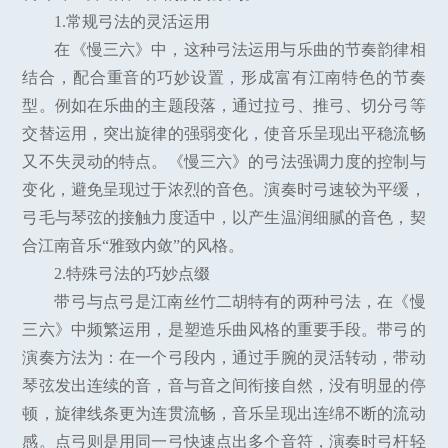
1.常规弓法的灵活运用
在《慢三六》中，这种弓法运用与乐曲的节奏韵律相
结合，配合重音的巧妙设置，形成富有江南特色的节奏
型。例如在乐曲的主题段落，通过拉弓、推弓、切分弓等
交替运用，突出旋律的强弱变化，使音乐呈现出平稳流畅
又不失灵动的特点。《慢三六》的弓法强调力度的控制与
变化，避免呈现过于浓烈的音色。演奏时弓速较为平缓，
弓毛与琴弦的接触力度适中，以产生温润细腻的音色，契
合江南音乐“雅致内敛”的风格。
2.特殊弓法的巧妙点缀
带弓与点弓是江南丝竹二胡特有的两种弓法，在《慢
三六》中频繁运用，是塑造乐曲风格的重要手段。带弓的
演奏方法为：在一个弓段内，通过手腕的灵活转动，带动
琴弦发出连续的音，音与音之间衔接自然，没有明显的停
顿，旋律线条更为连贯流畅，音乐呈现出连绵不断的流动
感。点弓则是用同一弓快速点出多个音符，演奏时弓杆轻