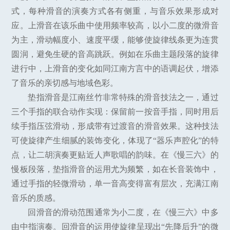
式，每种滑音的演奏方式各有侧重，与音乐效果形成对
应。上滑音在该乐曲中使用频率较高，以小二度的微滑音
为主，滑动幅度小、速度平缓，能够使旋律线条更为连贯
圆润，避免生硬的音高跳跃。例如在乐曲主题段落的旋律
进行中，上滑音的变化如同江南方言中的语调起伏，增添
了音乐的亲切感与地域色彩。
垫指滑音是江南丝竹非常特殊的滑音技法之一，通过
三个手指的联合动作实现：保留前一按音手指，同时用后
续手指压弦滑动，形成带有过渡音的滑音效果。这种技法
可使旋律产生细腻的装饰变化，体现了“器乐声腔化”的特
点，让二胡演奏更贴近人声歌唱的韵味。在《慢三六》的
慢板段落，垫指滑音的运用尤为频繁，如在长音装饰中，
通过手指的轻微滑动，单一音高变得富有层次，充满江南
音乐的质感。
回滑音的滑动范围通常为小二度，在《慢三六》中多
由中指演奏。回滑音的运用使旋律呈现出“先降后升”的微