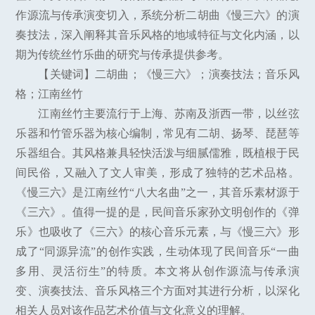
作源流与传承演变切入，系统分析二胡曲《慢三六》的演
奏技法，深入阐释其音乐风格的地域特征与文化内涵，以
期为传统丝竹乐曲的研究与传承提供参考。
【关键词】二胡曲；《慢三六》；演奏技法；音乐风
格；江南丝竹
江南丝竹主要流行于上海、苏南及浙西一带，以丝弦
乐器和竹管乐器为核心编制，常见有二胡、扬琴、琵琶等
乐器组合。其风格兼具轻快活泼与细腻儒雅，既植根于民
间民俗，又融入了文人审美，形成了独特的艺术品格。
《慢三六》是江南丝竹“八大名曲”之一，其音乐素材源于
《三六》。值得一提的是，民间音乐家孙文明创作的《弹
乐》也吸收了《三六》的核心音乐元素，与《慢三六》形
成了“同源异流”的创作实践，生动体现了民间音乐“一曲
多用、灵活衍生”的特质。本文将从创作源流与传承演
变、演奏技法、音乐风格三个方面对其进行分析，以深化
相关人员对该作品艺术价值与文化意义的理解。