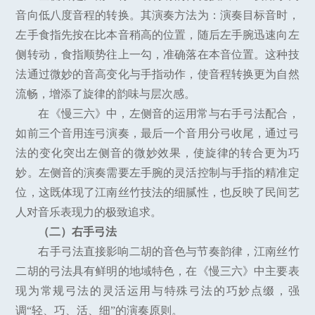
音向低八度音程的转换。其演奏方法为：演奏目标音时，
左手食指先按在比本音稍高的位置，随后左手腕迅速向左
侧转动，食指顺势往上一勾，准确落在本音位置。这种技
法通过微妙的音高变化与手指动作，使音程转换更为自然
流畅，增添了旋律的韵味与层次感。
在《慢三六》中，左侧音的运用常与右手弓法配合，
如前三个音用连弓演奏，最后一个音用分弓收尾，通过弓
法的变化突出左侧音的微妙效果，使旋律的转合更为巧
妙。左侧音的演奏需要左手腕的灵活控制与手指的精准定
位，这既体现了江南丝竹技法的细腻性，也反映了民间艺
人对音乐表现力的极致追求。
（二）右手弓法
右手弓法直接影响二胡的音色与节奏韵律，江南丝竹
二胡的弓法具有鲜明的地域特色，在《慢三六》中主要表
现为常规弓法的灵活运用与特殊弓法的巧妙点缀，强
调“轻、巧、活、细”的演奏原则。