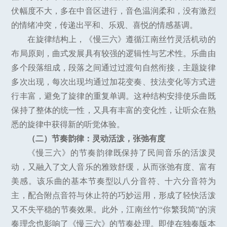
伏幅度不大，多在中音区进行，音色温润柔和，没有激烈
的情绪冲突，传递出平和、乐观、喜悦的情感基调。
在旋律结构上，《慢三六》遵循江南丝竹灵活机动的
布局原则，曲式发展具有较强的逻辑性与艺术性。乐曲由
多个段落组成，段落之间通过过渡句自然衔接，主题旋律
多次出现，每次出现均通过加花变奏、技法变化等方式进
行丰富，避免了旋律的重复单调。这种结构安排使乐曲既
保持了整体的统一性，又具有丰富的变化性，让听众在熟
悉的旋律中获得新的听觉体验。
（二）节奏韵律：灵动活泼，张弛有度
《慢三六》的节奏韵律既保持了民间音乐的活泼灵
动，又融入了文人音乐的雅致舒缓，从而张弛有度、富有
美感。该乐曲的基本节奏型以八分音符、十六分音符为
主，配合附点音符与休止符的巧妙运用，形成了轻快活泼
又不失平稳的节奏效果。此外，江南丝竹“你繁我简”的演
奏理念也影响了《慢三六》的节奏处理。即使在独奏版本