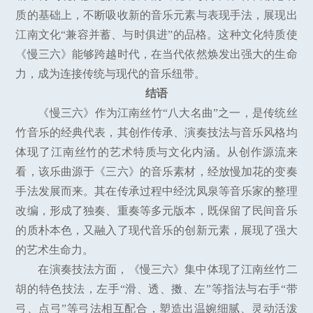
质的基础上，不断吸收新的音乐元素与表现手法，展现出
江南文化“兼容并蓄、与时俱进”的品格。这种文化特质使
《慢三六》能够跨越时代，在当代依然焕发出强大的生命
力，成为连接传统与现代的音乐纽带。
结语
《慢三六》作为江南丝竹“八大名曲”之一，是传统丝
竹音乐的经典代表，其创作传承、演奏技法与音乐风格均
体现了江南丝竹的艺术特质与文化内涵。从创作源流来
看，该乐曲源于《三六》的音乐素材，经放慢加花的变奏
手法发展而来。其在传承过程中经沈凤泉等音乐家的整理
改编，形成了独奏、重奏等多元版本，既保留了民间音乐
的质朴本色，又融入了现代音乐的创新元素，展现了强大
的艺术生命力。
在演奏技法方面，《慢三六》集中体现了江南丝竹二
胡的特色技法，左手“滑、透、擞、左”等指法与右手“带
弓、点弓”等弓法相互配合，塑造出温婉细腻、灵动活泼