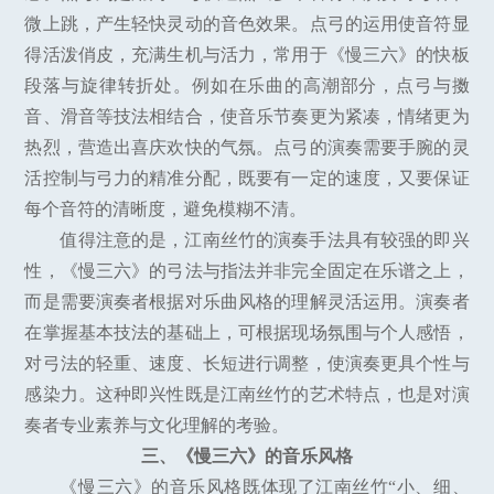
微上跳，产生轻快灵动的音色效果。点弓的运用使音符显
得活泼俏皮，充满生机与活力，常用于《慢三六》的快板
段落与旋律转折处。例如在乐曲的高潮部分，点弓与擞
音、滑音等技法相结合，使音乐节奏更为紧凑，情绪更为
热烈，营造出喜庆欢快的气氛。点弓的演奏需要手腕的灵
活控制与弓力的精准分配，既要有一定的速度，又要保证
每个音符的清晰度，避免模糊不清。
值得注意的是，江南丝竹的演奏手法具有较强的即兴
性，《慢三六》的弓法与指法并非完全固定在乐谱之上，
而是需要演奏者根据对乐曲风格的理解灵活运用。演奏者
在掌握基本技法的基础上，可根据现场氛围与个人感悟，
对弓法的轻重、速度、长短进行调整，使演奏更具个性与
感染力。这种即兴性既是江南丝竹的艺术特点，也是对演
奏者专业素养与文化理解的考验。
三、《慢三六》的音乐风格
《慢三六》的音乐风格既体现了江南丝竹“小、细、