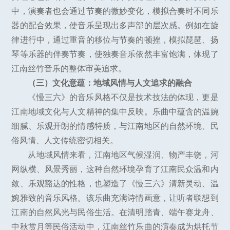
中，演奏者也会通过节奏的微妙变化，模拟合奏时不同乐
器的配合效果，使音乐呈现出多声部的层次感。例如在旋
律进行中，通过重音的移位与节奏的顿挫，模拟琵琶、扬
琴等乐器的伴奏节奏，使独奏音乐依然丰富饱满，体现了
江南丝竹音乐的整体审美追求。
（三）文化意蕴：地域风情与人文追求的融合
《慢三六》的音乐风格不仅是技术技法的体现，更是
江南地域文化与人文精神的集中反映。乐曲中蕴含的温婉
细腻、乐观开朗的情感特质，与江南地区的自然环境、民
俗风情、人文传统密切相关。
从地域风情来看，江南地区气候湿润、物产丰饶，河
网纵横、风景秀丽，这种自然环境孕育了江南民众温和内
敛、乐观豁达的性格，也塑造了《慢三六》清新灵动、温
婉雅致的音乐风格。该乐曲充满诗情画意，让听者联想到
江南的自然风光与民俗生活。在清明踏青、端午赛龙舟、
中秋赏月等民俗活动中，江南丝竹乐曲的演奏成为烘托节