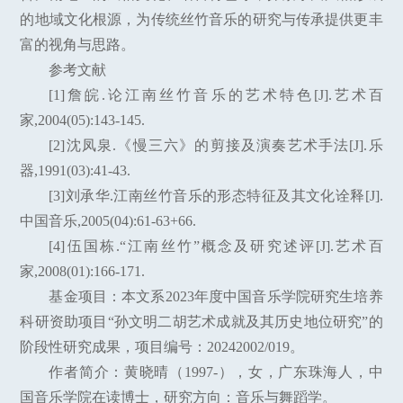
的地域文化根源，为传统丝竹音乐的研究与传承提供更丰
富的视角与思路。
参考文献
[1]詹皖.论江南丝竹音乐的艺术特色[J].艺术百
家,2004(05):143-145.
[2]沈凤泉.《慢三六》的剪接及演奏艺术手法[J].乐
器,1991(03):41-43.
[3]刘承华.江南丝竹音乐的形态特征及其文化诠释[J].
中国音乐,2005(04):61-63+66.
[4]伍国栋.“江南丝竹”概念及研究述评[J].艺术百
家,2008(01):166-171.
基金项目：本文系2023年度中国音乐学院研究生培养
科研资助项目“孙文明二胡艺术成就及其历史地位研究”的
阶段性研究成果，项目编号：20242002/019。
作者简介：黄晓晴（1997-），女，广东珠海人，中
国音乐学院在读博士，研究方向：音乐与舞蹈学。