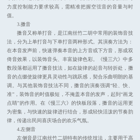
力度控制能力要求较高，需精准把握空弦音的音量与时
值。
3.擞音
擞音又称单打音，是江南丝竹二胡中常用的装饰音技
法，分为上单打音与下单打音两种形式。其演奏方法为：
在本音发声前，快速弹奏本音的上方音或下方音，形成双
倚音效果，以装饰音头、丰富旋律色彩。《慢三六》中多
数段落都运用了擞音技法，如在旋律的起音与转折处，擞
音的点缀使旋律更具灵动性与跳跃感，契合乐曲明朗的基
调。与其他装饰音技法不同，擞音的演奏强调“轻、快、
准”，装饰音的时值极短，不掩盖本音的发声，起到“画龙
点睛”的作用。在《慢三六》的快板段落，擞音的运用更
为密集，与快速的旋律进行结合，形成轻快活泼的节奏韵
律，传递出民间喜庆场合的欢乐气氛。
4.左侧音
左侧音是江南丝竹二胡特有的传统技法，主要用于高