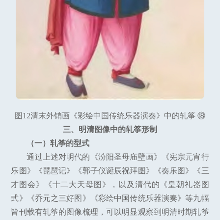
图12清末外销画《彩绘中国传统乐器演奏》中的轧筝 ⑱
三、明清图像中的轧筝形制
（一）轧筝的型式
通过上述对明代的《汾阳圣母庙壁画》《宪宗元宵行
乐图》《琵琶记》《郭子仪诞辰祝拜图》《奏乐图》《三
才图会》《十二大天母图》，以及清代的《皇朝礼器图
式》《乔元之三好图》《彩绘中国传统乐器演奏》等九幅
皆刊载有轧筝的图像梳理，可以明显观察到明清时期轧筝