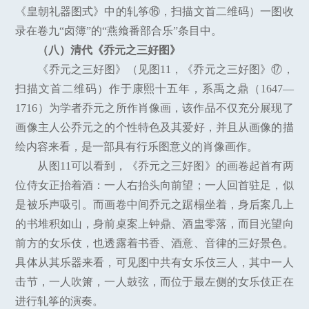
《皇朝礼器图式》中的轧筝⑯，扫描文首二维码）一图收
录在卷九“卤簿”的“燕飨番部合乐”条目中。
（八）清代《乔元之三好图》
《乔元之三好图》（见图11，《乔元之三好图》⑰，
扫描文首二维码）作于康熙十五年，系禹之鼎（1647—
1716）为学者乔元之所作肖像画，该作品不仅充分展现了
画像主人公乔元之的个性特色及其爱好，并且从画像的描
绘内容来看，是一部具有行乐图意义的肖像画作。
从图11可以看到，《乔元之三好图》的画卷起首有两
位侍女正抬着酒：一人右抬头向前望；一人回首驻足，似
是被乐声吸引。而画卷中间乔元之踞榻坐着，身后案几上
的书堆积如山，身前桌案上钟鼎、酒盅零落，而目光望向
前方的女乐伎，也透露着书香、酒意、音律的三好景色。
具体从其乐器来看，可见图中共有女乐伎三人，其中一人
击节，一人吹箫，一人鼓弦，而位于最左侧的女乐伎正在
进行轧筝的演奏。