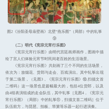
图2《汾阳圣母庙壁画》北壁“燕乐图”（局部）中的轧筝
⑨
（二）明代《宪宗元宵行乐图》
《宪宗元宵行乐图》由明代宫廷画师画作，图画中描
绘了宫人们体验元宵节时民间老百姓的生活场景。
《宪宗元宵行乐图》共刻画了三个不同的生活场景，
依次为：放烟花、货郎与走会、百戏演出。其中轧筝出现
于第二场景，（见图3，《宪宗元宵行乐图》⑩,扫描文首
二维码）这一场景也是篇幅最大的，包括4位货郎，以及
由4组表演组成的走会队伍，其中轧筝［见图4，《宪宗元
宵行乐图》（局部）中的轧筝⑪，扫描文首二维码］位于
队伍前方，与琵琶、拍板、筚篥等乐器一起行进演奏。