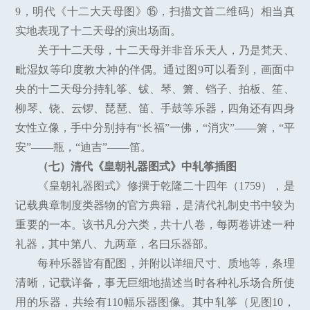
9，明代《十二大天母图》⑮，扫描文首二维码）相当真
实地表现了十二天母的演出场面。
关于十二天母，十二天母并非音乐天人，乃是梵天、
毗湿奴等印度教大神的伴偶。通过图9可以看到，画面中
央的十二天母分持轧筝、钹、琴、箫、铛子、拍板、笙、
柳琴、铙、云锣、琵琶、笛、手鼓等乐器，四角还有四身
女性立像，手中分别持有“长福”一佛，“消灾”——箫，“平
安”——瓶，“迪吉”——笛。
（七）清代《皇朝礼器图式》中轧筝插图
《皇朝礼器图式》修撰于乾隆二十四年（1759），是
记载典章制度类器物的官方典籍，是清代礼制史书中较为
重要的一本。该书凡分六类，共十八卷，每两卷讲述一种
礼器，其中第八、九两章，名曰乐器部。
每种乐器皆有配图，并附以详细尺寸、质地等，条理
清晰，记载详备，事无巨细地描述当时各种礼乐场合所使
用的乐器，共绘有110幅乐器图像。其中轧筝（见图10，