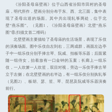
《汾阳圣母庙壁画》位于山西省汾阳市田村的圣母
庙，明代所作，壁画分别分布于东、西、北三面，集中表
现了圣母出巡的场面。其中共出现轧筝两处，位于北
壁“燕乐图”。（见图1，《汾阳圣母庙壁画》北壁“燕乐
图”⑧,扫描文首二维码）
北壁壁画主要描绘了圣母庙的生活场景，表现了乐伎
的演奏场面。图中乐伎自左到右，三两成群，画面左边亭
子中一组乐伎分别手捧古琴、阮咸、拍板等乐器；后面紧
随一组侍女，抬着放有一口金钟的玉案；长廊上一组乐
伎，一人吹箫一人吹笙，双目对视，旁边一乐伎手捧古琴
立于左侧；在北壁壁画的右半边，有一组乐伎分别执轧筝
（见图2）、板胡、瑟、笙、琴、琵琶及阮咸等乐器演奏
前行。