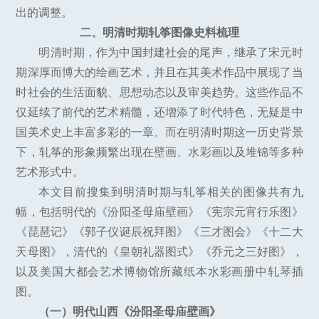
出的调整。
二、明清时期轧筝图像史料梳理
明清时期，作为中国封建社会的尾声，继承了宋元时
期深厚而博大的绘画艺术，并且在其美术作品中展现了当
时社会的生活面貌、思想动态以及审美趋势。这些作品不
仅延续了前代的艺术精髓，还增添了时代特色，无疑是中
国美术史上丰富多彩的一章。而在明清时期这一历史背景
下，轧筝的形象频繁出现在壁画、水彩画以及堆锦等多种
艺术形式中。
本文目前搜集到明清时期与轧筝相关的图像共有九
幅，包括明代的《汾阳圣母庙壁画》《宪宗元宵行乐图》
《琵琶记》《郭子仪诞辰祝拜图》《三才图会》《十二大
天母图》，清代的《皇朝礼器图式》《乔元之三好图》，
以及美国大都会艺术博物馆所藏纸本水彩画册中轧琴插
图。
（一）明代山西《汾阳圣母庙壁画》