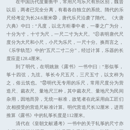
在中国历代度量衡中，常用尺与乐尺有所区别，魏晋
以后，两者已完全分离，有着各自独立的系统。隋代的乐
尺经考定为长24.6厘米㉚，唐代乐尺沿袭了隋代。《大唐
六典》中曰：“凡度，以北方秬黍中者，一黍之广为分，
十分为寸，十寸为尺，一尺二寸为大尺。”㉛表明唐代尺
度分为大尺和小尺，小尺为乐尺，一尺十分。换而言之，
《乐学轨范》中的“五尺二寸二分”，经过计算，乐器的长
度应是128.4厘米。
到了明代，在明姚旅《露书》一书中曰：“形似筝，
筝十四弦，九弦。筝长今尺五尺，三尺五寸，以文梓为
之，俗云筑也。”㉜明代无专用的乐尺，常用尺度分为营
造尺、裁衣尺、量地尺三种，其中裁衣尺、量地尺为民间
杂用，因地而异，无统一标准，故笔者在此采用由工匠们
次相授受的营造尺标准计算。明代营造尺长32厘米，进而
推算《露书》中的轧筝长度是112厘米。
清代在《皇朝文献通考》一书中的关于轧筝的尺寸亦