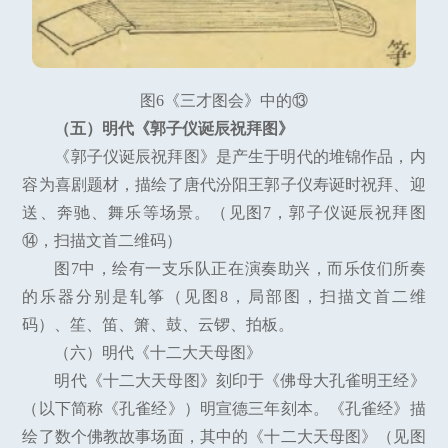
图6《三才图会》中的⑬
（五）明代《郭子仪诞辰祝拜图》
《郭子仪诞辰祝拜图》是产生于明代的堆锦作品，内
容为喜剧题材，描绘了唐代汾阳王郭子仪寿诞时祝拜、迎
送、奔驰、舞乐等场景。（见图7，郭子仪诞辰祝拜图
⑭，扫描文首二维码）
图7中，绘有一支乐队正在演奏助兴，而乐伎们所奏
的乐器分别是轧筝（见图8，局部图，扫描文首二维
码）、笙、笛、箫、鼓、云锣、拍板。
（六）明代《十二大天母图》
明代《十二大天母图》刻印于《佛母大孔雀明王经》
（以下简称《孔雀经》）明宣德三年刻本。《孔雀经》描
绘了数个佛教故事场面，其中的《十二大天母图》（见图