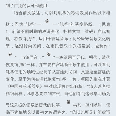
到了广泛的认可和使用。
结合前文叙述，可以对轧筝的称谓发展作出以下概
括：即为“轧筝”—“
”—“轧筝”的演变路线。（见表
1，轧筝不同时期的称谓变化，扫描文首二维码）唐代初
现，称作“轧筝”，应用于宫廷音乐；历经唐宋音乐文化转
型，逐渐转向民间，在市民音乐中兴盛发展，被称作“
”，与筝同音，“
”一称沿用至元代、明代；清代
恢复“轧筝”一称，并主要在宫廷番部乐中使用，可以看到
轧筝使用的场域也经历了从宫廷到民间，又重返至宫廷的
变化。至于为何在清代恢复“轧筝”一称，项阳先生在其著
《中国弓弦乐器史》中对此现象作出解析：“清人以考据
精细著称，凡事总要寻到古根。当他们寻到这最早明确为
弓弦乐器的记载是唐代的轧筝，
与其一脉相承时，便
毫不犹豫地又以最初之称谓称之。”⑦以此可见轧筝称谓