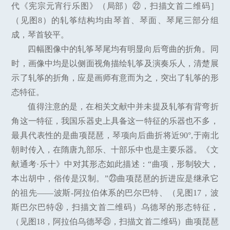
代《宪宗元宵行乐图》（局部）㉒，扫描文首二维码］
（见图8）的轧筝结构均由琴首、琴面、琴尾三部分组
成，琴首较平。
四幅图像中的轧筝琴尾均有明显向后弯曲的折角。同
时，画像中均是以侧面视角描绘轧筝及演奏乐人，清楚展
示了轧筝的折角，应是画师有意而为之，突出了轧筝的形
态特征。
值得注意的是，在相关文献中并未提及轧筝有背弯折
角这一特征，我国乐器史上具备这一特征的乐器也不多，
最具代表性的是曲项琵琶，琴项向后曲折将近90°,于南北
朝时传入，在隋唐九部乐、十部乐中也是主要乐器。《文
献通考·乐十》中对其形态如此描述：“曲项，形制较大，
本出胡中，俗传是汉制。”㉓曲项琵琶的折进应是继承它
的祖先——波斯-阿拉伯体系的巴尔巴特、（见图17，波
斯巴尔巴特㉔，扫描文首二维码）乌德琴的形态特征，
（见图18，阿拉伯乌德琴㉕，扫描文首二维码）曲项琵琶