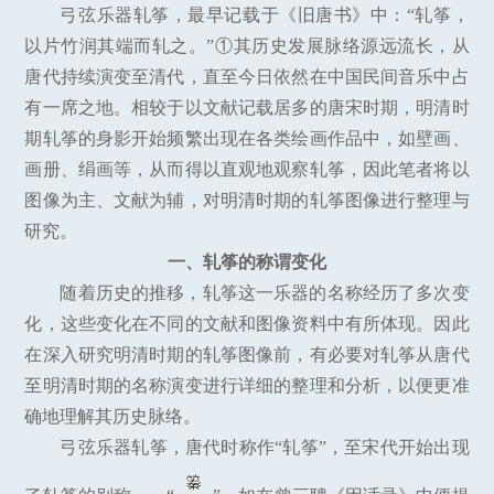
弓弦乐器轧筝，最早记载于《旧唐书》中：“轧筝，
以片竹润其端而轧之。”①其历史发展脉络源远流长，从
唐代持续演变至清代，直至今日依然在中国民间音乐中占
有一席之地。相较于以文献记载居多的唐宋时期，明清时
期轧筝的身影开始频繁出现在各类绘画作品中，如壁画、
画册、绢画等，从而得以直观地观察轧筝，因此笔者将以
图像为主、文献为辅，对明清时期的轧筝图像进行整理与
研究。
一、轧筝的称谓变化
随着历史的推移，轧筝这一乐器的名称经历了多次变
化，这些变化在不同的文献和图像资料中有所体现。因此
在深入研究明清时期的轧筝图像前，有必要对轧筝从唐代
至明清时期的名称演变进行详细的整理和分析，以便更准
确地理解其历史脉络。
弓弦乐器轧筝，唐代时称作“轧筝”，至宋代开始出现