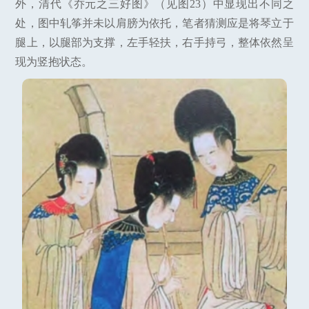
外，清代《乔元之三好图》（见图23）中显现出不同之
处，图中轧筝并未以肩膀为依托，笔者猜测应是将琴立于
腿上，以腿部为支撑，左手轻扶，右手持弓，整体依然呈
现为竖抱状态。