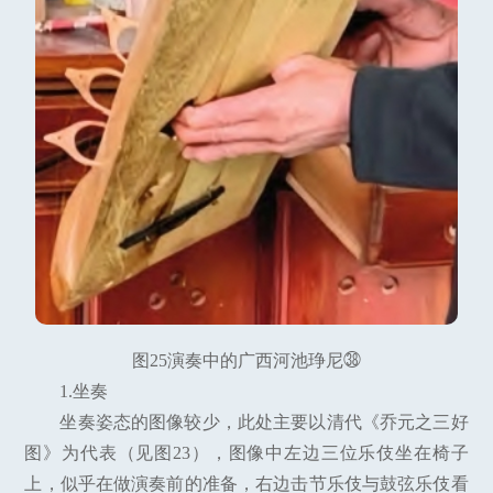
图25演奏中的广西河池琤尼㊳
1.坐奏
坐奏姿态的图像较少，此处主要以清代《乔元之三好
图》为代表（见图23），图像中左边三位乐伎坐在椅子
上，似乎在做演奏前的准备，右边击节乐伎与鼓弦乐伎看