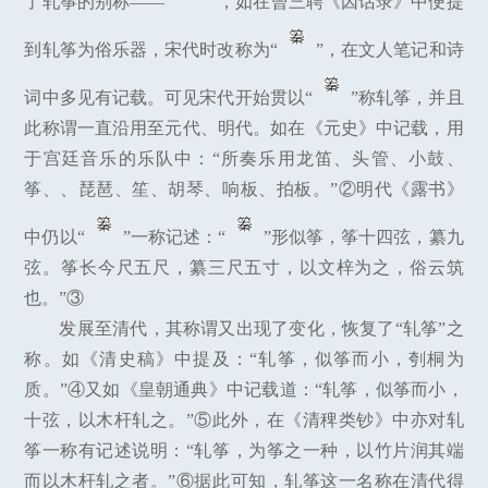
了轧筝的别称——“
”，如在曾三聘《因话录》中便提
到轧筝为俗乐器，宋代时改称为“
”，在文人笔记和诗
词中多见有记载。可见宋代开始贯以“
”称轧筝，并且
此称谓一直沿用至元代、明代。如在《元史》中记载，用
于宫廷音乐的乐队中：“所奏乐用龙笛、头管、小鼓、
筝、、琵琶、笙、胡琴、响板、拍板。”②明代《露书》
中仍以“
”一称记述：“
”形似筝，筝十四弦，纂九
弦。筝长今尺五尺，纂三尺五寸，以文梓为之，俗云筑
也。”③
发展至清代，其称谓又出现了变化，恢复了“轧筝”之
称。如《清史稿》中提及：“轧筝，似筝而小，刳桐为
质。”④又如《皇朝通典》中记载道：“轧筝，似筝而小，
十弦，以木杆轧之。”⑤此外，在《清稗类钞》中亦对轧
筝一称有记述说明：“轧筝，为筝之一种，以竹片润其端
而以木杆轧之者。”⑥据此可知，轧筝这一名称在清代得