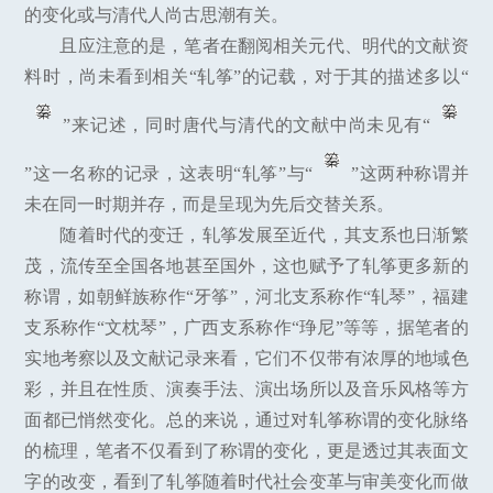
的变化或与清代人尚古思潮有关。
且应注意的是，笔者在翻阅相关元代、明代的文献资
料时，尚未看到相关“轧筝”的记载，对于其的描述多以“
”来记述，同时唐代与清代的文献中尚未见有“
”这一名称的记录，这表明“轧筝”与“
”这两种称谓并
未在同一时期并存，而是呈现为先后交替关系。
随着时代的变迁，轧筝发展至近代，其支系也日渐繁
茂，流传至全国各地甚至国外，这也赋予了轧筝更多新的
称谓，如朝鲜族称作“牙筝”，河北支系称作“轧琴”，福建
支系称作“文枕琴”，广西支系称作“琤尼”等等，据笔者的
实地考察以及文献记录来看，它们不仅带有浓厚的地域色
彩，并且在性质、演奏手法、演出场所以及音乐风格等方
面都已悄然变化。总的来说，通过对轧筝称谓的变化脉络
的梳理，笔者不仅看到了称谓的变化，更是透过其表面文
字的改变，看到了轧筝随着时代社会变革与审美变化而做