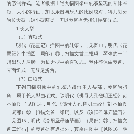
的形制样式。笔者根据上述九幅图像中轧筝显现的琴体长
短、大小的特征，加以乐器与乐人的比例校对，将其划分
为长大型与短小型两类，再以琴尾有无折进特征分式。
1.长大型
（1）直项式
明代《琵琶记》插图中的轧筝，［见图13，明代《琵
琶记》中插图（局部）⑲，扫描文首二维码］琴体的一半
超出乐人肩膀，为长大型中的直项式。琴体整体由琴首、
琴面组成，无琴尾折角。
（2）曲项式
下列四幅图像中的轧筝均超出乐人头部，琴尾为折
角，属于长大型曲项式。除明代《佛母大孔雀明王经》刻
本插图［见图14，明代《佛母大孔雀明王经》刻本插图
（局部）⑳，扫描文首二维码］以及《汾阳圣母庙壁画》
［见图15，明代《汾阳圣母庙壁画》（局部）㉑，扫描文
首二维码］的琴首处有遮挡外，其余两图中［见图16，明