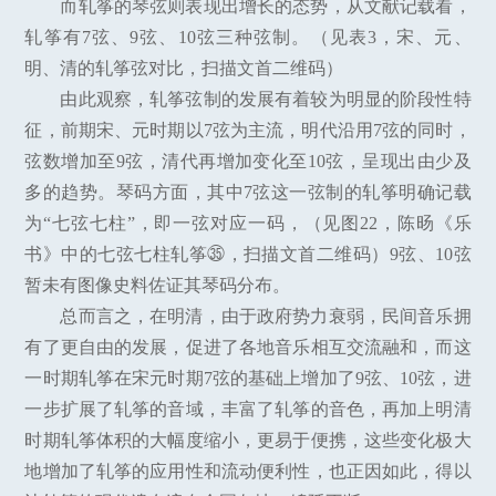
而轧筝的琴弦则表现出增长的态势，从文献记载看，
轧筝有7弦、9弦、10弦三种弦制。（见表3，宋、元、
明、清的轧筝弦对比，扫描文首二维码）
由此观察，轧筝弦制的发展有着较为明显的阶段性特
征，前期宋、元时期以7弦为主流，明代沿用7弦的同时，
弦数增加至9弦，清代再增加变化至10弦，呈现出由少及
多的趋势。琴码方面，其中7弦这一弦制的轧筝明确记载
为“七弦七柱”，即一弦对应一码，（见图22，陈旸《乐
书》中的七弦七柱轧筝㉟，扫描文首二维码）9弦、10弦
暂未有图像史料佐证其琴码分布。
总而言之，在明清，由于政府势力衰弱，民间音乐拥
有了更自由的发展，促进了各地音乐相互交流融和，而这
一时期轧筝在宋元时期7弦的基础上增加了9弦、10弦，进
一步扩展了轧筝的音域，丰富了轧筝的音色，再加上明清
时期轧筝体积的大幅度缩小，更易于便携，这些变化极大
地增加了轧筝的应用性和流动便利性，也正因如此，得以