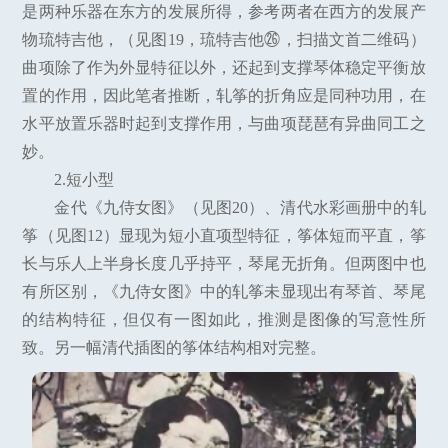
是两种乐器在东方的发展所得，参考两者在西方的发展产
物琉特吉他，（见图19，琉特吉他㉖，扫描文首二维码）
曲项除了作为外显特征以外，还起到支撑琴体稳定平衡放
置的作用，因此笔者推断，轧筝的折角应是同种功用，在
水平放置乐器时起到支撑作用，与曲项琵琶有异曲同工之
妙。
2.短小型
金代《九侍女图》（见图20）、清代水彩画册中的轧
筝（见图12）显现为短小直项型特征，筝体短而平直，筝
长与乐人上半身长度几乎持平，琴尾无折角。但两图中也
有所区别，《九侍女图》中的轧筝未显现出有琴首、琴尾
的结构特征，但仅有一图如此，推测是图像的写意性所
致。另一幅清代插图的筝体结构相对完整。