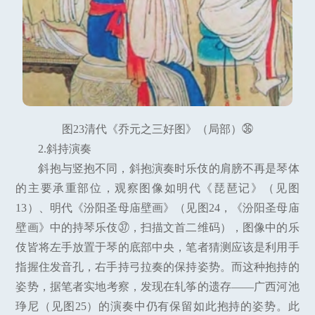
图23清代《乔元之三好图》（局部）㊱
2.斜持演奏
斜抱与竖抱不同，斜抱演奏时乐伎的肩膀不再是琴体
的主要承重部位，观察图像如明代《琵琶记》（见图
13）、明代《汾阳圣母庙壁画》（见图24，《汾阳圣母庙
壁画》中的持琴乐伎㊲，扫描文首二维码），图像中的乐
伎皆将左手放置于琴的底部中央，笔者猜测应该是利用手
指握住发音孔，右手持弓拉奏的保持姿势。而这种抱持的
姿势，据笔者实地考察，发现在轧筝的遗存——广西河池
琤尼（见图25）的演奏中仍有保留如此抱持的姿势。此