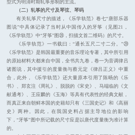
型式为明清时期轧筝形制的主流。
（二）轧筝的尺寸及琴弦、琴码
有关轧筝尺寸的描述，《乐学轨范》卷七“唐部乐器
图说”中具体记录了当时从中国传入的牙筝（见图21，
《乐学轨范》中“牙筝”图㉘，扫描文首二维码）的尺寸。
《乐学轨范》一书载曰：“通长五尺二寸二分。”㉙
《乐学轨范》是韩国最重要的音乐理论专著，其中所引用
的原始材料大都来自中国，全书共九卷，卷一为音调律吕
诸图说，其中援引的度量衡与蔡元定《律吕正义》中重
合，此外，《乐学轨范》还大量原本引用了陈旸的《乐
书》、郑玄注《周礼》、脱脱的《宋史》、马端临的《文
献通考》、王应麟的《玉海》等具有代表性的经典文献，
而真正来自朝鲜本国的史籍却只有《三国史记》和《高丽
史》两种。因此，在我国史料占据主导地位的影响
下，“牙筝”图中所记载的尺寸应是以唐代度量衡为准计算
的。