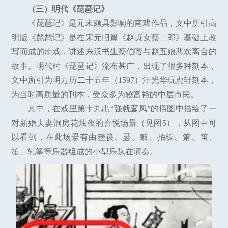
（三）明代《琵琶记》
《琵琶记》是元末颇具影响的南戏作品，文中所引高
明版《琵琶记》是在宋元旧篇《赵贞女蔡二郎》基础上改
写而成的南戏，讲述东汉书生蔡伯喈与赵五娘悲欢离合的
故事。明代时《琵琶记》流布甚广，出现了很多种刻本，
文中所引为明万历二十五年（1597）汪光华玩虎轩刻本，
为当时高质量的刊本，受众多为较富裕的中层市民。
其中，在戏里第十九出“强就鸾凤”的插图中描绘了一
对新婚夫妻洞房花烛夜的喜悦场景（见图5），从图中可
以看到，在此场景有由箜篌、瑟、鼓、拍板、箫、笛、
笙、轧筝等乐器组成的小型乐队在演奏。