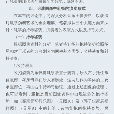
让轧筝的现代遗存遍布全国各地，绵延不断。
四、明清图像中轧筝的演奏形式
在本节的讨论中，将深入分析音乐图像资料，以获得
对轧筝演奏艺术的全面理解。笔者拟从三个关键方面来探
讨：轧筝的持琴姿势、演奏者的表演方式以及持弓方式。
（一）持琴姿势
根据图像资料的分析，笔者将轧筝的抱持姿势按照筝
尾相对于乐者的方向划分为两种基本类型：竖持演奏和斜
持演奏。
1.竖持演奏
竖抱姿势为乐伎将轧筝放置于胸前，乐人左手托住筝
首底部，琴身倚靠在乐人肩膀处，这两处作为琴体的主要
承重部位，再由右手持琴弓触弦。通过上述图像的梳理，
也可以看到，竖抱是目前图像资料中出现最多的抱持姿
势，如《宪宗元宵行乐图》（见图16）及《郭子仪诞辰祝
拜图》（见图8）中的轧筝，皆为竖抱的抱持姿势。另