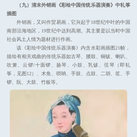
（九）清末外销画《彩绘中国传统乐器演奏》中轧筝
插图
外销画，又叫作贸易画，它兴起于18世纪中叶的中国
南部沿海地区，19世纪中达到高潮。其主要是以当时中国
社会风土人情为题材进行作画。
该《彩绘中国传统乐器演奏》内含水彩画插图21帧，
描绘有相关戏曲的传统乐器如古琴、腰鼓、铜钹、喇叭、
吹箫、云锣/十面锣、扬琴、小鼓、乳钹、弦琴（即轧
筝，见图12）、木鱼、唢呐、手鼓、点鼓、二胡、笙、手
锣、阮、大鼓、竹板等。