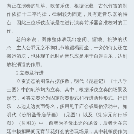
向正在演奏的轧筝、吹笛乐伎。根据记载，古代竹笛的制
作依据十二平均律，律制较为固定，具有定音乐器的特
点，因此三位乐伎应该是在进行演奏前乐器音准校对的工
作。
总的来说，图像整体表现出悠闲、慵懒、松弛的状
态，主人公乔元之不拘礼节地踞榻而坐，一旁的侍女还在
搬运酒坛，也体现了此时的音乐应是用于自娱自乐，达到
放松消遣的作用。
2.立奏及行进
立奏姿态的图像占据多数，明代《琵琶记》《十八学
士图》中的轧筝均为立奏。其中，根据乐伎立奏的场景及
形态，可将立奏分为固定演奏形式和行进两种形式。行进
乐，以边走边奏而得名，多用见于庙会或民俗活动中。如
明代《汾阳圣母庙壁画》（见图1）以及《宪宗元宵行乐
图》（见图3）中，前者为圣母出巡的场景，后者为在宫
廷中模拟民间元宵节花灯会的游玩场景，其中轧筝便作为