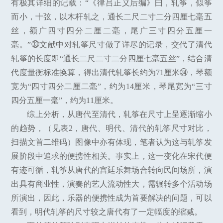
有极其详细的记载：“《律吕正义后编》曰，轧筝，似筝
而小，十弦，以木杆轧之，通长二尺二寸二分四厘七毫五
丝，额广四寸四分二厘二毫，尾广三寸四分五厘一
毫。”㉝文献中对轧筝尺寸做了详尽的记录，交代了清代
轧筝的长度即“通长二尺二寸二分四厘七毫五丝”，结合清
代度量衡标准换算，得出清代轧筝长约为71厘米㉞，琴额
宽为“四寸四分二厘二毫”，约为14厘米，琴尾宽为“三寸
四分五厘一毫”，约为11厘米。
综上分析，从唐代至清代，轧筝在尺寸上呈逐渐缩小
的趋势，（见表2，唐代、明代、清代的轧筝尺寸对比，
扫描文首二维码）图像中亦有体现，笔者认为这与轧筝发
展阶段中追求的便携性相关。事实上，这一变化在宋代便
有迹可循，轧筝从唐代的宫廷乐舞场合转向民间场所，演
出具有商业性，演奏的艺人流动性大，需辗转多个活动场
所演出，因此，乐器的便携性成为首要解决的问题，可以
看到，明代轧筝的尺寸较之唐代有了一定幅度的缩减。