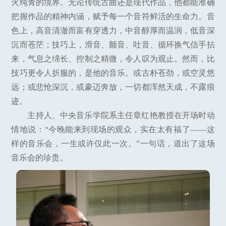
火纯青的境界。无论传统古曲还是现代作品，他都能准确
把握作品的精神内涵，赋予每一个音符鲜活的生命力。音
色上，高音清澈而富有穿透力，中音醇厚而温润，低音深
沉而苍茫；技巧上，滑音、颤音、吐音、循环换气信手拈
来，气息之绵长、控制之精微，令人叹为观止。然而，比
技巧更令人折服的，是他的音乐。或古朴苍劲，或空灵悠
远；或悲怆深沉，或豪迈奔放，一切都浑然天成，不露痕
迹。
主持人、中央音乐学院系主任章红艳教授在开场时动
情地说：“今晚能来到现场的观众，实在太有福了——这
样的音乐会，一生或许仅此一次。”一句话，道出了这场
音乐会的珍贵。