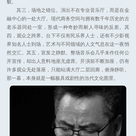
貌。
其三，场地之错位。演出不在专业音乐厅，而是在金
融中心的一处大厅。现代商务空间与拥有数千年历史的古
老乐器同处一室，形成一种奇妙而耐人寻味的反差。其
四，观众之跨界。台下不仅有民乐界人士，还有不少影视
界知名人士到场，艺术与不同领域的人文气息在这一夜悄
然交汇。其五，宣发之静默。整场音乐会几乎未作任何公
开宣传，却出人意料地座无虚席。开演前不断加座，仍有
许多观众无处落座，只能站满大厅二层回廊，俯身静听。
那一幕，本身就是一幅极具戏剧性的当代文化图景。