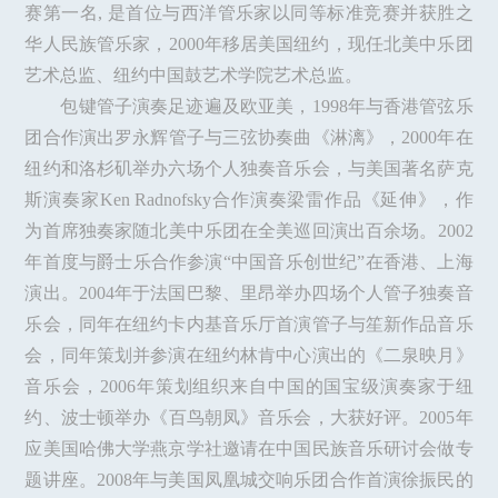
赛第一名, 是首位与西洋管乐家以同等标准竞赛并获胜之
华人民族管乐家，2000年移居美国纽约，现任北美中乐团
艺术总监、纽约中国鼓艺术学院艺术总监。
包键管子演奏足迹遍及欧亚美，1998年与香港管弦乐
团合作演出罗永辉管子与三弦协奏曲《淋漓》，2000年在
纽约和洛杉矶举办六场个人独奏音乐会，与美国著名萨克
斯演奏家Ken Radnofsky合作演奏梁雷作品《延伸》，作
为首席独奏家随北美中乐团在全美巡回演出百余场。2002
年首度与爵士乐合作参演“中国音乐创世纪”在香港、上海
演出。2004年于法国巴黎、里昂举办四场个人管子独奏音
乐会，同年在纽约卡内基音乐厅首演管子与笙新作品音乐
会，同年策划并参演在纽约林肯中心演出的《二泉映月》
音乐会，2006年策划组织来自中国的国宝级演奏家于纽
约、波士顿举办《百鸟朝凤》音乐会，大获好评。2005年
应美国哈佛大学燕京学社邀请在中国民族音乐研讨会做专
题讲座。2008年与美国凤凰城交响乐团合作首演徐振民的