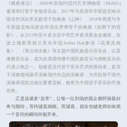
《枫桥夜泊》，2009年应纽约现代艺术博物馆（MoMA)
邀请举行管子专场音乐会。2017年与美国辛辛那提交响乐
团合作演出李滨扬管子协奏曲《山神》，2018年再度与辛
辛那提交响乐团合作演出李博管子协奏曲《余辉下的背
影》。从2013年至今多次应中华艺术表演基金会邀请，在
波士顿新英格兰音乐学院Jordan Hall参演《花果灵根
集》、《青云绿水集》等主题中国民族器乐音乐会，以及
佛教音乐会，成为在美国传播中国民族音乐与佛教音乐的
代表人物之一。包键是当代管子音乐艺术的推动者，是管
子演奏领域最早演奏现代作品的演奏家，为开拓管子现代
演奏表现技法做出重要贡献，被誉为中国管子音乐的开路
先锋。
正是这诸多“反常”，让每一位到场的观众都怀揣着好
奇与期待，等待谜底揭晓。而谜底，就在包键老师吹响第
一个音符的瞬间炸裂开来。