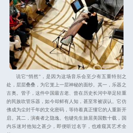
说它“悄然”，是因为这场音乐会至少有五重特别之
处，层层叠叠，为它笼上一层神秘的面纱。其一，乐器之
古奥。管子，这件中国最古老、曾在历史长河中举足轻重
的民族吹管乐器，如今却鲜有人知，甚至常被误认。它仿
佛成为尘封千年的文化密码，等待着真正懂它的人重新开
启。其二，演奏者之隐逸。包键先生旅居美国数十载，国
内乐迷对他知之甚少，即便听过名字，也难窥其艺术全