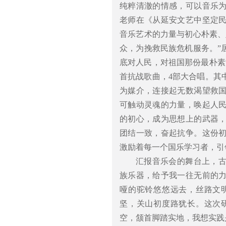
纯粹清澈的情感，可以音乐
老师在《从延安文艺中坚定
音乐艺术的力量与初心朴素、
众，为挽救民族危机服务。”
底对人民，对祖国那份最朴素
首抗战歌曲，4部大合唱。其
为媒介，连接起无数渴望救
可触动灵魂的力量，唤起人
的初心，成为思想上的武器
团结一致，奋起抗争。这份
激励着每一个国乐学习者，引
汇报音乐会的舞台上，
族乐器，给予我一往无前的
哑的驼铃悠悠远去，丝路文
坚，关山初度路犹长。这次
空，颔首脚踏实地，我想实践