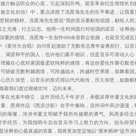
为媒介触达听众的心底，引起深刻共鸣。延安革命纪念馆馆长刘
民族文化自信》中，重点讲授了冼星海先生的生平事迹，让我看
坚韧的模样。冼星海先生曾说“我的音乐要献给祖国，献给人民
居之无倦，行之以忠。他用一生时间践行对祖国的诺言，诠释他
深重的感情。冼星海一生创作600余首群众歌曲，在延安完成近
中《黄河大合唱》自问世起激励了无数有志青年奋勇前行。以音
国、渴望和平的国人，也许他们素不相识，但是音乐可牵动人心
民埋藏在心底对家国最柔软纯粹的感情，将这份爱化作磐石般坚
，可斩破无数荆棘困境，可跨越战火，跨越时空界限，鼓舞着国
初心历久弥坚，以音乐的形式得以代代相传，历久弥坚，如旗帜
领着我们渡过艰难坎坷，迈向未来。
古筝在光束中静立，这件历经几千年岁月，承载深厚华夏文化的
力量。恩师作品《西凉沙影》在手中奏响，凉州词中风沙漫漫，
明的璀璨，泱泱华夏文明赋予我所向披靡的勇气。风雨多经志
研学经历，为我指明今后在音乐学习上努力的方向。抬头仰望
是诠释初心最真诚的答案，我将更加坚定地以“厘米精神”提升演