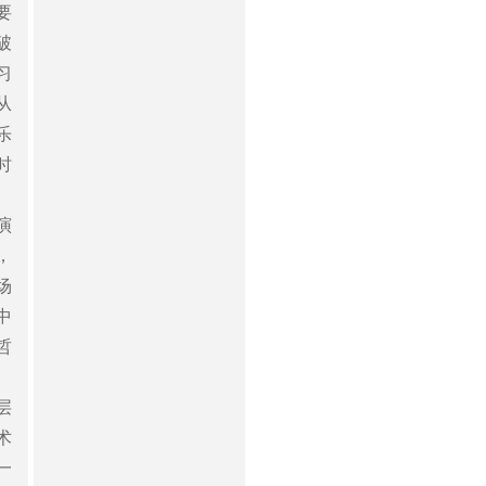
要
破
习
从
乐
时
演
，
场
中
哲
层
术
一