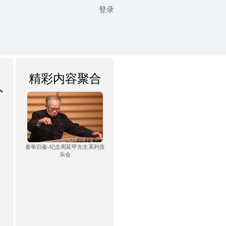
登录
精彩内容聚合
人
秦筝归秦-纪念周延甲先生系列音
乐会