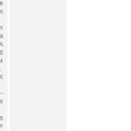
曲
的
。
作
细
风
需
味
，
民
一
答
选
开