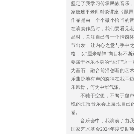
坚定了我学习传承民族音乐
家唐建平老师对谈讲座《琵琶“
作品是由一个个微小恰当的
在演奏作品时，我们要看见
品时，关注自己每一个情感
节出发，让内心之意与手中之
格，以“厘米精神”向目标不
要属于器乐本身的“语汇”这
为基石，融合前沿创新的艺
乐曲掷地有声的旋律在我耳
乐风骨，何为中华气派。
不驰于空想，不骛于虚
晚的汇报音乐会上展现自己
卷。
音乐会中，我演奏了由
国家艺术基金2024年度资助