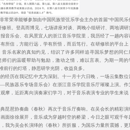
非常荣幸能够参加由中国民族管弦乐学会主办的首届“中国民乐
研修班。登高而博见，七场讲座对谈、两晚小组研讨、两地调研
汇报音乐会、在风景宜人的浙江音乐学院里，我历经了一趟内容
心有所信，方能行远，学有所悟，而后笃行。在研修班的平台上
、音乐名家的真知灼见，结识了许多同样追寻国乐梦想的同仁
老师们的温暖帮助与勉励，激动之情，难以言表。为期一周的
准前行的灯塔，静思研学光阴，收益良多。
会的经历在我记忆中尤为深刻。十一月十六日晚，一场云集数位
——民族器乐专场音乐会》在浙江音乐学院音乐厅璀璨上演。作
场观摩，近距离向演奏家们学习，对于音乐表演专业的学生来说
经典琵琶协奏曲《春秋》再次于音乐厅奏响。在吴会长的精彩演
阔画面徐徐展开，音乐成为穿越时空的桥梁，今日之眼可观千年
息，我为吴会长演绎的《春秋》所折服，为国乐力量所震撼，更