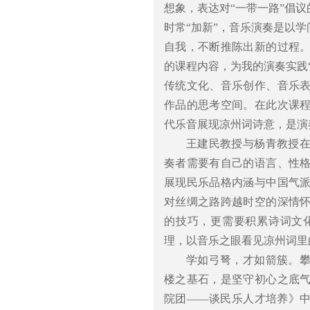
想象，表达对“一带一路”倡
时常“加新”，音乐演奏是以
自我，不断推陈出新的过程
的课程内容，为我的演奏实践
传统文化、音乐创作、音乐
作品的思考空间。在此次课
代乐音展现凉州词诗意，是演
王建民教授与杨青教授
奏者需要有自己的语言、性
展现民乐品格内涵与中国气
对丝绸之路跨越时空的深情
的技巧，更需要积累诗词文
理，以音乐之眼看见凉州词里
学如弓弩，才如箭簇。
楼之基石，是坚守初心之底
院团——谈民乐人才培养》