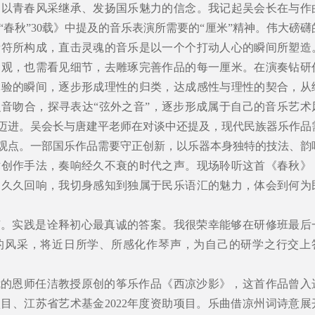
，以青春风采继承、发扬国乐魅力的信念。我记起吴会长在与作
春秋”30载》中提及的音乐表演所需要的“厘米”精神。伟大磅礴
音符所构成，直击灵魂的音乐是以一个个打动人心的瞬间所塑造
宏观，也需看见细节，去雕琢完善作品的每一厘米。在演奏钻研
体验的瞬间，逐步形成理性的归类，达成感性与理性的契合，从
音吻合，探寻表达“弦外之音”，逐步形成属于自己的音乐艺术
断迈进。吴会长与唐建平老师在对谈中还提及，现代民族器乐作品
一观点。一部国乐作品需要守正创新，以乐器本身独特的技法、韵
术创作手法，奏响经久不衰的时代之声。现场聆听这首《春秋》
边久久回响，我切身感知到独属于民乐语汇的魅力，体会到何为
声。实践是诠释初心最真诚的答案。我很荣幸能够在研修班最后
的风采，将近日所学、所感化作琴声，为自己的研学之行交上
我的恩师任洁教授原创的筝乐作品《西凉沙影》，这首作品曾入
项目、江苏省艺术基金2022年度资助项目。乐曲借凉州词诗意展