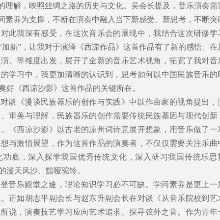
议的理解，映照丝绸之路的历史与文化。吴会长提及，音乐演奏需
学问素养为支撑，不断在演奏中融入当下新感受、新思考，不断突
。对此我深有感受，在这次音乐会的展现中，我结合这次研修学
“加新”，让我对于演绎《西凉作品》这首作品有了新的感悟。在
表演、等维度出发，展开了全新的音乐艺术视角，拓宽了我对音
程的学习中，我更加清晰的认识到，思考如何以中国民族音乐的
奏好《西凉沙影》这首作品的关键所在。
在对谈《漫谈民族器乐的创作与实践》中以作曲家的视角提出，
格、审美与理解，民族器乐的创作需要传统民族基因与现代创新
派。《西凉沙影》以古老的凉州词诗意展开想象，用音乐做了一
怀想与激情展望，作为这首作品的演奏者，不仅仅需要关注乐曲
化功底，深入探学我国优秀传统文化，深入研习我国传统乐思
的漫天风沙、黯哑驼铃。
攀登音乐殿堂之途，理论知识学习必不可缺。学问素养是更上一
气。正如胡志平副会长与赵东升副会长在对谈《从音乐院校到艺
中所说，演奏技艺学习应向艺术追求、探寻弦外之音。作为青年