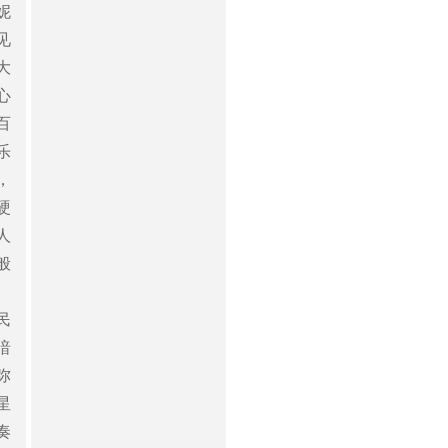
妮
见
大
心
百
乐
，
硬
人
般
民
暗
弥
星
奏