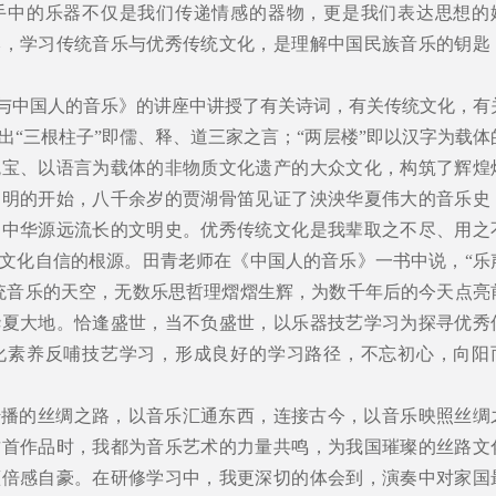
手中的乐器不仅是我们传递情感的器物，更是我们表达思想的
本，学习传统音乐与优秀传统文化，是理解中国民族音乐的钥匙
”与中国人的音乐》的讲座中讲授了有关诗词，有关传统文化，有
出“三根柱子”即儒、释、道三家之言；“两层楼”即以汉字为载体
瑰宝、以语言为载体的非物质文化遗产的大众文化，构筑了辉煌
文明的开始，八千余岁的贾湖骨笛见证了泱泱华夏伟大的音乐史
了中华源远流长的文明史。优秀传统文化是我辈取之不尽、用之
文化自信的根源。田青老师在《中国人的音乐》一书中说，“乐
统音乐的天空，无数乐思哲理熠熠生辉，为数千年后的今天点亮
华夏大地。恰逢盛世，当不负盛世，以乐器技艺学习为探寻优秀
化素养反哺技艺学习，形成良好的学习路径，不忘初心，向阳
传播的丝绸之路，以音乐汇通东西，连接古今，以音乐映照丝绸
这首作品时，我都为音乐艺术的力量共鸣，为我国璀璨的丝路文
蕴倍感自豪。在研修学习中，我更深切的体会到，演奏中对家国