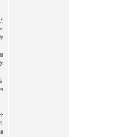
优
实
详
，
朋
学
音
为
，
绎
风
加