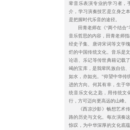
辈音乐表演专业的学习者，
介，学习演奏技艺是立身之
是把握时代乐音的途径。
田青老师在《“两个结合
音乐哲思的内容，田青老师指
经史子集、唐诗宋词等文学
烂的中国传统文化。音乐是
论语、乐记等传世典籍记载
竭的宝库，是我辈民族自信、
如水，亦如光。”仰望中华传
进的方向。何其有幸，生于
统音乐文化之匙，用传统文
行，方可迈向更高远的山峰。
《西凉沙影》畅想艺术
路的历史与文化。每次演奏
惊叹，为中华深厚的文化底