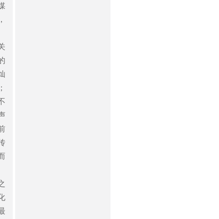
媒
，
关
的
灿
；
不
声
前
传
而
之
化
最