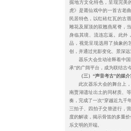
掘地方文化特色，呈现完美
虎》是莆仙戏中的一首古老
民居特色，以红砖红瓦的古
雕花及屋顶的双翘燕尾脊，
身临其境、流连忘返。此外
品，视觉呈现选用了抽象的
创，并通过光影变化、景深远
器乐大会生动诠释着中国
承”的广阔平台，成为联结古
（三）“声音考古”的媒介
此次器乐大会的舞台上
南贾湖遗址出土的同材质、等
奏，完成了一次“穿越近九千
三拍子、四拍子交替进行，
度的解读，揭示骨笛的多重价
乐文明的开端。