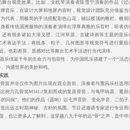
的舞台视觉效果。比如，文枕琴演奏者陈雪宁演奏的作品《过
曲牌音乐，在设计大屏和地屏内容时，视觉设计团队充分借鉴当
厝为代表，用极简的手法搭配彩色山花，辅以楼顶的雕栏、檐前
当身着传统湄洲服饰的演奏者演绎出淳厚典雅的乐音时，听者仿
，还有很多诸如大漠戈壁、江河草原、古建诗画等主题的音乐
艺术表达手法，将线条、粒子、几何图形等视觉符号进行重组
近、色彩差异、质感对比等舞台艺术手法进行当代演绎。
器乐绵延千年的生命力与包容性，为中国民乐搭建了一个“活态
今、沟通世界的美妙和鸣。
实践
，骨笛并非仅作为图片出现在观众面前。演奏者与熏风乐社选用
比例六孔骨笛M341:2复刻而成的复原骨笛，与龟甲响器、鼍鼓
年的问候”。他们的作品《遥响》以七声音阶、变化半音、二拍子
营造出远古时期神秘、古朴的氛围。节目还邀请专家进行专业而
值，也让更多人了解到，这穿越八九千年的远“骨”之声，是中华