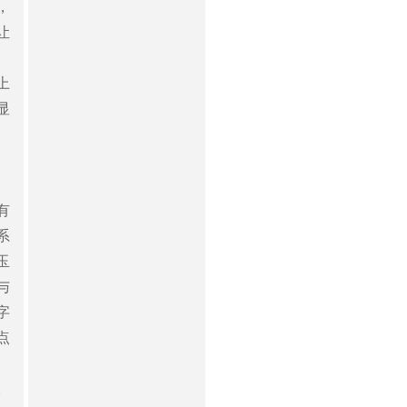
，
让
上
显
有
系
玉
与
字
点
。