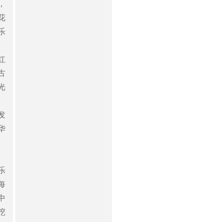
，
花
乐
、
红
古
光
发
华
乐
每
中
挖