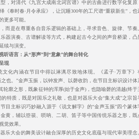
模型，对清代《九宫大成南北词宫谱》中的古曲进行数字化复原
绎《奉时春·月令承应》，让沉睡300年的工尺谱“重获新生”，也
的更多可能。
搭，而是在尊重各自音乐逻辑的基础上，寻求音色、旋律、节奏
原乐器演奏、古谱解读等方式，构建起古今之间的声音桥梁，凸
延续与演变。
视听语言：从“形声”到“意象”的舞台转化
呈现
统文化内涵在节目中得以淋漓尽致地体现。《孟子·万章下》
振之也。”金声玉振，以钟发声、以磬收韵，在节目主标识设计体
其轮廓之形，既象征钟的浑厚(始于金声)，也隐喻磬的清越(终于
韧的特质，既是对国乐之礼敬，也是对器乐大会“集大成”之宗旨
节目主标识巧妙融入源于《说文解字》的“金声玉振”四个篆体
之金黄，辅以箜篌、唢呐、二胡、笛子等中国传统乐器之形，既
视觉效果。
，器乐大会的舞美设计融合深厚的历史文化底蕴与现代审美理念