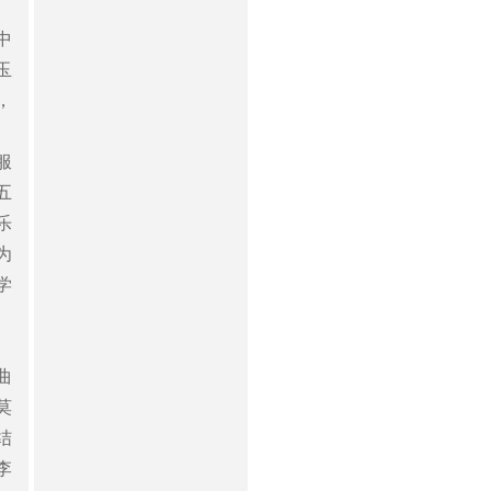
中
玉
，
服
五
乐
为
学
曲
莫
结
李