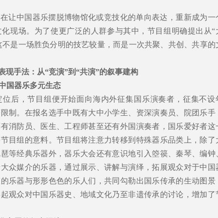
旨在让中国器乐摆脱博物馆化或竞技化的单向表达，重新成为一
文化现场。为了使更广泛的人群参与其中，节目组明确提出从“
—这不是一场胜负分明的技艺较量，而是一次共聚、共创、共享的
表现手法：从“竞演”到“共演”的叙事建构
中国器乐多元生态
定位后，节目组便开始面向海内外征集国乐演奏者，征集不设
等限制。在报名选手中既有大中小学生、资深演奏员、院团乐手
还有消防员、医生、工程师甚至还有外国演奏者，国乐爱好者这
乎节目组的意料。节目组将注意力转移到特殊器乐品类上，除了
琵琶等经典乐器外，器乐大会还有意识地引入箜篌、秦琴、编钟
于大众媒介的乐器，通过展示、讲解与演绎，拓展观众对于中国
态的乐器与形形色色的乐人们，共同勾勒出国乐传承的生动图景
唤起观众对中国乐器史、地域文化乃至非遗传承的讨论，增加了