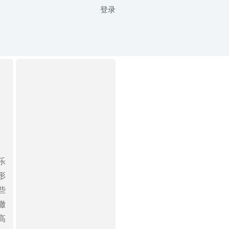
登录
中
乐
形
些
撤
高