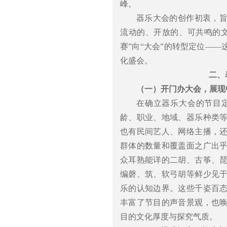
峰。
器乐大会的创作初衷，
流动的、开放的、可共鸣的
赛”向“大会”的转型定位—
化盛会。
二、
（一）开门办大会，展现
在确立器乐大会的节目
龄、职业、地域、器乐种类
也有民间艺人、网络主播，
群体的数量和覆盖面之广出
众耳熟能详的二胡、古筝、
编磬、筑、软弓胡等鲜少见
乐的认知边界。这些千姿百
丰富了节目的声音景观，也
目的文化厚度与探究气质。