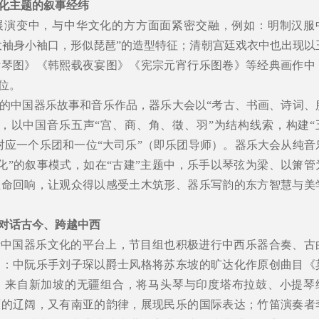
化主题的叙事经纬
展演变中，与中华文化的方方面面紧密交融，例如：明制汉服
“大袖身小袖口，形似琵琶”的造型特征；清朝宫廷戏衣中也出现以
听琴图》《韩熙载夜宴图》《宪宗元宵行乐图卷》等经典画作中
位。
的中国器乐故事和音乐作品，器乐大会以“考古、书画、诗词、
，以中国音乐五声“宫、商、角、徵、羽”为结构线索，构建“
对应一个乐团和一位“大司乐”（即乐团导师）。器乐大会从纯音
文化”的叙事模式，如在“古建”主题中，乐手以琴弦为梁、以箫管
生命回响，让观众得以感受土木筑形、器乐写韵的东方智慧与美
对话古今、跨越中西
示中国器乐文化的平台上，节目组也积极进行中西乐器合奏、古
如：中阮乐手刘子琛以爵士风格将苏东坡的旷达化作原创曲目《
；来自新加坡的无疆组合，将马头琴与印度塔布拉鼓、小提琴
原的辽阔，又有南亚的韵律，展现民乐的国际表达；竹笛演奏者