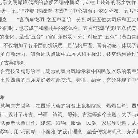
礼乐文明巅峰代表的曾侯乙编钟横梁与立柱上装饰的花瓣纹样
元素，五片“花瓣”围绕着“花蕊”（中心舞台）依次分布。五片“
理念——“宫商角徵羽”之五声音阶，分别对应五位大司乐和五支
的同时，也形成了和睦共生的整体性。五片“花瓣”配以五条优美
的变化，呈现“五音”（宫商角徵羽）分别对应的“五色”（黄白青
），不仅增加了各乐团的辨识度，且结构严谨、富有动感，体现了
术的创新活力。舞台周边点缀中式屏风和主标识，镂空结构通过
了古典韵味。
同台竞技又精彩纷呈，绽放的舞台既喻示着中国民族器乐的繁荣
自五湖四海的国乐爱好者在此交流、碰撞、融合，充分体现了中
译
智慧与东方哲学，在器乐大会的舞台上竞相绽放、熠熠生辉。器
演”，设计了考古、书画、诗词、服饰、古建等多个主题，为了与
团队参考大量画作、建筑、器物、服饰、民俗、家居等史料，从
彩等，用“巧而精、小而雅”的设计理念，融合传统与现代，充分