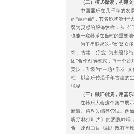
（二）模式探索，构建文
中国器乐在几千年的发
的“琵琶袖”，其名称就源于
磬为灵感的服饰纹样；从《
也能一窥器乐在当时的重要地
为了串联起这些纷繁众多
饰、古建、疗愈”为主题脉络
团”合作创演模式，每一个音
竞技，升级为“主题+乐器+
柱，以音乐传递千年古建的
境界。
（三）融汇创演，用器乐
在器乐大会这个集中展
新编、跨界改编等尝试。例
听穿林打叶声》的洒脱吟唱
合，原创曲目《融》既有草