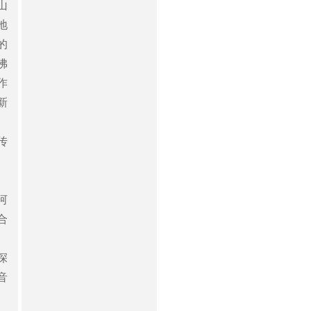
山
地
的
佛
作
新
传
河
合
、
深
音