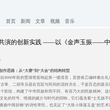
首页
新闻
文章
视频
音乐
共演的创新实践 ——以《金声玉振——
3
创作思路：从“大赛”到“大会”的结构转型
自8000年前的贾湖骨笛响起第一缕清音，至曾侯乙编钟奏出礼
、古筝、二胡等乐器在宫廷与民间的流转共生，千姿百态的器乐
一个阶段，构建了中华民族和而不同、有容乃大的民族精神。这
文化的符号、情感的媒介与时代的回响，它们蕴含着“士无故不
此夜曲中闻折柳”的诗性寄托，也见证了“大珠小珠落玉盘”的艺术