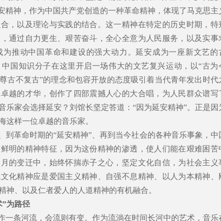
延安精神，作为中国共产党创造的一种革命精神，体现了马克思主
融合，以及理论与实践的结合。这一精神在特定的历史时期，特
间，通过自力更生、艰苦奋斗，全心全意为人民服务，以及实事
成为推动中国革命和建设的强大动力。延安成为一座新文艺的
。中国知识分子在这里开启一场伟大的文艺复兴运动，以“古为
尊古不复古”的理念和包容开放的态度吸引着当代青年发出时代
其卓越的才华，创作了四部震撼人心的大合唱，为人民群众谱写
音乐家会选择延安？刘馆长坚定答道：“因为延安精神”。正是因
海这样一位卓越的音乐家。
想、到革命时期的“延安精神”、再到当今社会的各种音乐事象，中
有鲜明的精神特征，因为这份精神的渗透，使人们能在艰难困苦
岁月的变迁中，始终怀揣赤子之心，坚定文化自信，为社会主义
统文化精神应是爱国主义精神、自强不息精神、以人为本精神、
精神、以及仁者爱人的人道精神的有机融合。
术”为路径
比作一条河流，会流则有变。作为流淌在时间长河中的艺术，音乐