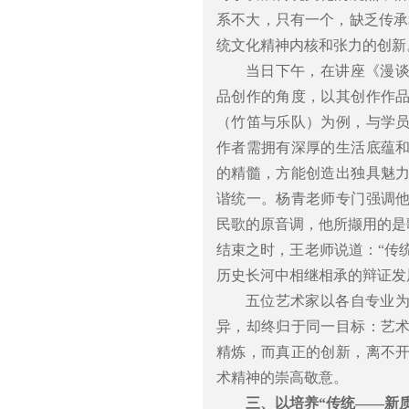
系不大，只有一个，缺乏传承
统文化精神内核和张力的创新
当日下午，在讲座《漫
品创作的角度，以其创作作
（竹笛与乐队）为例，与学
作者需拥有深厚的生活底蕴
的精髓，方能创造出独具魅
谐统一。杨青老师专门强调
民歌的原音调，他所撷用的是
结束之时，王老师说道：“传统
历史长河中相继相承的辩证发
五位艺术家以各自专业
异，却终归于同一目标：艺
精炼，而真正的创新，离不
术精神的崇高敬意。
三、以培养“传统——新