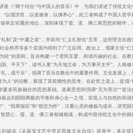
讲座《“两个结合”与中国人的音乐》中，为我们讲述了传统文化
道。“以儒济世，以道修身，以佛养心”，此三者构成了中国人哲学
占据举足轻重的地位，深刻体现了儒、道、佛三家思想的精华，
。
“礼制”及“中庸之道”，并崇尚“仁义礼智信”五常，这些理念在政
社会秩序等多个层面均得到了广泛应用。政治上，儒家主张“仁
君为轻”的原则，旨在构建一个君民互爱、和谐共融的社会。在教
治国、平天下”，读书人要“为天地立命，为万事开太平”。人格修
于礼，成于乐”，强调了音乐在教化中的重要作用。文化发展上，
者为人”的论断，展现了其前瞻性的思考。在处世之道上，提倡“
华夏多民族融合的思想基础。道家思想则强调“无为而治”“道法
过修炼达到阴阳两极的平衡和身心合一之境，实现人与自然的和谐
”、“因果报应”和“慈悲为怀”，注重心灵的修炼与成长，讲究因
与智慧心。儒、道、佛三者相辅相成，构成中国传统文化中的精
长刘妮在《从延安文艺中坚定民族文化自信》讲座中，多次提