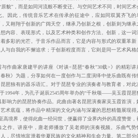
“原貌”，而是如同河流般不断变迁。与空间艺术不同，时间艺术
化。因此，传统音乐艺术在传承的征途中，应如同双翼齐飞的
石，又翱翔于创新的广阔天空，继承乃创新之根，创新则为继承
思想内容、表现形式，以及艺术种类和创作方法。创新，这一词
放着多彩的光芒。于音乐作品而言，它是内容与形式的双重革新
他人与自我的不懈追求；于创新程度而言，它则是同一艺术风格
与作曲家唐建平的讲座《对谈<琵琶“春秋”30载>》的精彩讲
《春秋》为题，分享如何在一度创作与二度演绎中使乐曲既有传
及琵琶独有的器乐语汇。对于琵琶专业的演奏者与教育者，对此
1994年，为孔子诞辰2545周年举办的“千秋颂——吴玉霞琵琶
具影响力的琵琶协奏作品。此曲由著名琵琶演奏家吴玉霞首演，
的艺术底蕴，将作品中精深的文化内涵与深邃的思想精髓展现得
的至高境界，使得此曲一经问世，便赢得了业界内外的高度赞誉，
经典之作。讲座中，唐老师播放了吴老师的演奏视频。乐曲气势
夺人，尽情地宣泄着华夏民族的文化精神和生命力量。第二部分