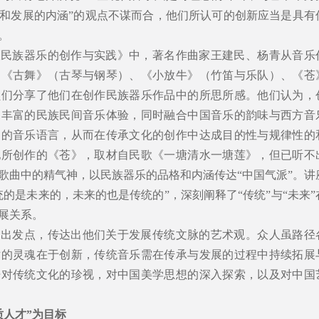
和发展的内涵”的观点不谋而合，他们所认可的创新应当是具有
。
谈民族器乐的创作与实践》中，著名作曲家王建民、杨青从音乐
品《古舞》（古琴与钢琴）、《小放牛》（竹笛与乐队）、《苍
员们分享了他们在创作民族器乐作品中的所思所感。他们认为，
和丰富的民族民间音乐体验，同时融合中国音乐的韵味与西方音
力的音乐语言，从而在传承文化的创作中达成目的性与规律性的
他所创作的《苍》，取材自民歌《一塘清水一塘莲》，但已听不
歌曲中的精气神，以民族器乐的品格和内涵传达“中国气派”。讲
的是未来的，未来的也是传统的”，深刻阐释了“传统”与“未来”
展关系。
为出发点，传达出他们关于发展传统文脉的艺术观。众人虽路径
术的灵魂在于创新，传统音乐需在传承与发展的过程中持续拓展
开对传统文化的珍视，对中国美学思想的深入探索，以及对中国
质人才”为目标