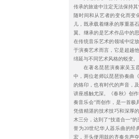
传承的旅途中注定无法保持其
随时间和从艺者的变化而变
儿，既承载着继承的厚重基
翼。继承的是艺术作品中的
在传统音乐艺术的领域中绽
于演奏艺术而言，它是超越
绵延与不同艺术风格的蜕变。
在著名琵琶演奏家吴玉霞
中，两位老师以琵琶协奏曲
的烙印，也有时代的声音，
讲座感触尤深。《春秋》创作于
奏音乐会”而创作，是一首极
凭借精湛的技术技巧和深厚
木三分，达到了“技道合一”
誉为20世纪华人器乐曲的
宏，开头便用鼓的齐奏先声