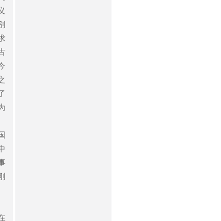
义
别
求
古
今
之
了
为
国
中
事
刚
在