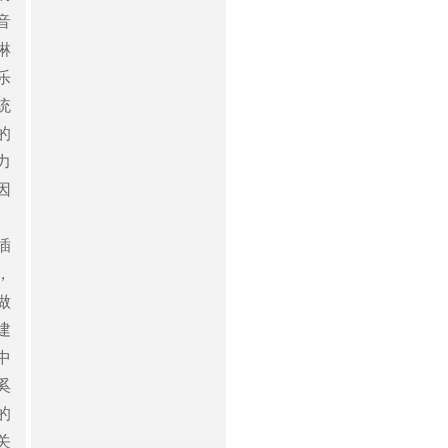
音
淋
乐
统
的
力
因
插
，
做
建
中
奚
的
关