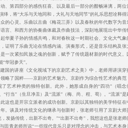
灵动、第四部分的感伤狂喜、以及最后一部分的酣畅淋漓，两位
演绎，将“大乐与天地同和，大礼与天地同节”的礼乐思想诠释得
观众的心灵。乐曲以古曲《梅花三弄》以及春秋的年代数字为音
特语言、和西方的协奏曲体裁及作曲技法，深刻地展现出中华传
唤起华夏子孙的情感共鸣，和对春秋这一时期社会、文化大气象
衰，证明了乐曲无论在情感内涵、演奏形式，还是音乐结构及张
更是一次紧扣民族之魂的创新，赋予了传统题材新的时代意义。
能“华冠参天”。
张建国的讲座《文化视域下的京剧艺术之美》中，老师用讲演穿
分领略了国粹——京剧的艺术魅力。京剧作为综合性艺术的典范
现了艺术种类的独特创新。此外，她形成自身的“四功”（唱念
、“行当”（生旦净丑）及“流派”（梅、尚、程、荀）。“流派”是
因此这也是开宗立派者的成功创新。京剧以其独特的美学特征在
余年。谈及对传统文化的继承与创新时，张老师引用了京剧大师
统，发扬传统，出新不出奇。”“出新不出奇”，我想这也是张老师
与田青老师所说“一些现代音乐只是对理念的冲击，与艺术本身