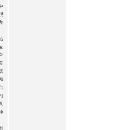
中
观
亦
治
爱
育
养
儒
和
自
相
果
神
到