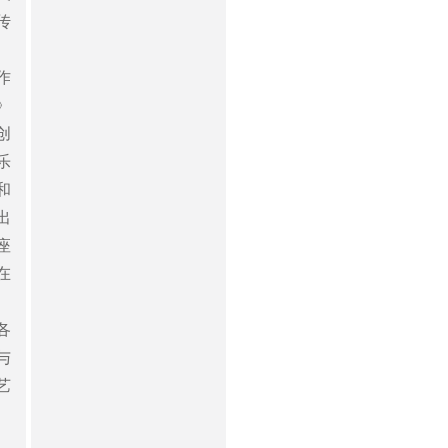
传
作
》
创
乐
和
出
座
在
各
与
艺