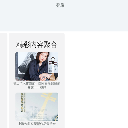
登录
精彩内容聚合
瑞士华人作曲家、国际著名琵琶演
奏家——杨静
上海作曲家琵琶作品音乐会