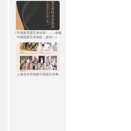
《平湖派琵琶艺术传承》——致敬
中国琵琶艺术传统（系列一）
上海音乐学院附中琵琶艺术周