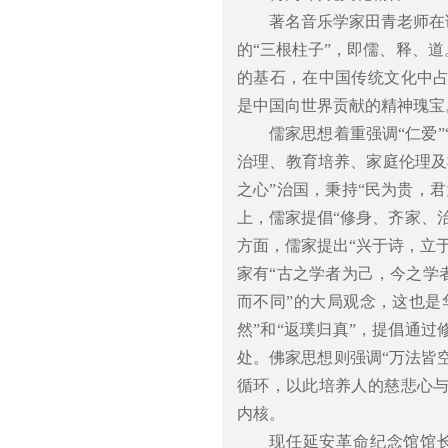
著名音乐学家田青老师在
的“三根柱子”，即儒、释、
的基石，在中国传统文化中
是中国向世界贡献的精神瑰宝
儒家思想着重强调“仁爱”
治理、教育培养、家庭伦理及
之心”治国，秉持“民为贵，
上，儒家提倡“修身、齐家、
方面，儒家提出“兴于诗，立
家有“古之学者为己，今之学
而不同”的大局观念，这也是
然”和“返璞归真”，提倡通
处。佛家思想则强调“万法皆空
循环，以此培养人的慈悲心
内核。
现任延安革命纪念馆馆