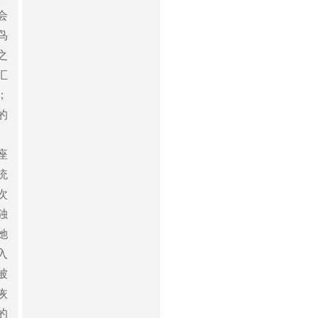
会
鸟
之
汇
；
的
座
统
次
独
她
入
被
恢
的