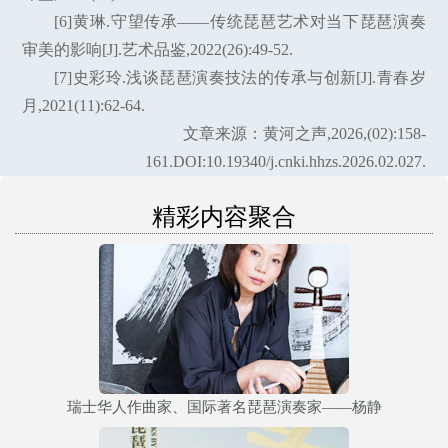
[6]黄琳.守望传承——传统琵琶艺术对当下琵琶演奏
审美的影响[J].艺术品鉴,2022(26):49-52.
[7]史彩玲.浅谈琵琶演奏技法的传承与创新[J].青春岁
月,2021(11):62-64.
文章来源：黄河之声,2026,(02):158-
161.DOI:10.19340/j.cnki.hhzs.2026.02.027.
精彩内容聚合
瑞士华人作曲家、国际著名琵琶演奏家——杨静