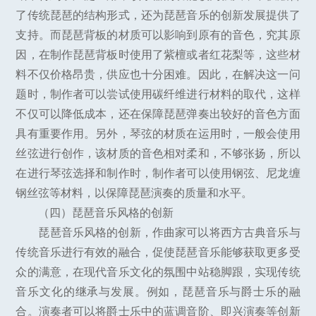
了传统琵琶的结构形式，还为琵琶音乐的创新发展提供了
支持。而琵琶背板的材质可以影响到原有的音色，究其原
因，在制作琵琶背板时使用了紫檀或者红花梨等，这些材
料不仅价格昂贵，供应也十分困难。因此，在解决这一问
题时，制作者可以尝试使用碳纤维进行材料的取代，这样
不仅可以降低成本，还在保障琵琶弹奏出较好的音色方面
具有重要作用。另外，琴弦的材质在运用时，一般会使用
丝弦进行创作，该材质的音色相对柔和，不够张扬，所以
在进行琴弦选择和制作时，制作者可以使用钢弦、尼龙缠
钢丝弦等材料，以保障琵琶演奏的质量和水平。
（四）琵琶音乐风格的创新
琵琶音乐风格的创新，作曲家可以将西方古典音乐与
传统音乐进行有效的融合，促使琵琶音乐能够获取更多受
众的满意，在现代音乐文化的氛围中站稳脚跟，实现传统
音乐文化的继承与发展。例如，琵琶音乐与爵士乐的融
合。演奏者可以将爵士乐中的蓝调音阶、即兴演奏等创新