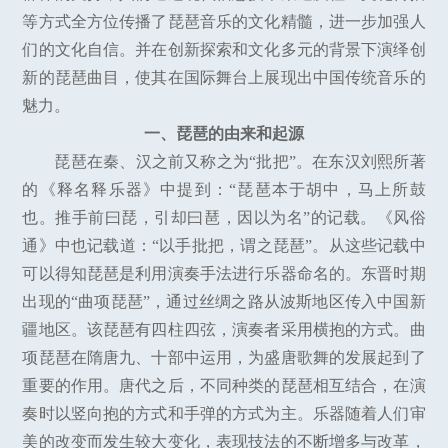
等方式全方位传播了琵琶音乐的文化精髓，进一步加强人
们的文化自信。并在创新探索和文化多元的背景下演绎创
新的琵琶曲目，使其在国际舞台上展现出中国传统音乐的
魅力。
一、琵琶的由来和起源
琵琶在秦、汉之前又称之为“批把”。在东汉刘熙所著
的《释名释乐器》中提到：“琵琶本于胡中，马上所鼓
也。推手前曰琵，引却曰琶，因以为名”的记载。《风俗
通》中也记载道：“以手批把，谓之琵琶”。从这些记载中
可以得知琵琶是利用演奏手法进行乐器命名的。东晋时期
出现的“曲项琵琶”，通过丝绸之路从波斯地区传入中国新
疆地区。该琵琶有四柱四弦，演奏者采用横抱的方式。曲
项琵琶在隋唐九、十部中运用，为盛唐歌舞的发展起到了
重要的作用。唐代之后，不同种类的琵琶相互结合，在演
奏时以竖向抱的方式和手弹的方式为主。乐器随着人们审
美的改变而发生较大变化，表现技法的不断增多与改革，