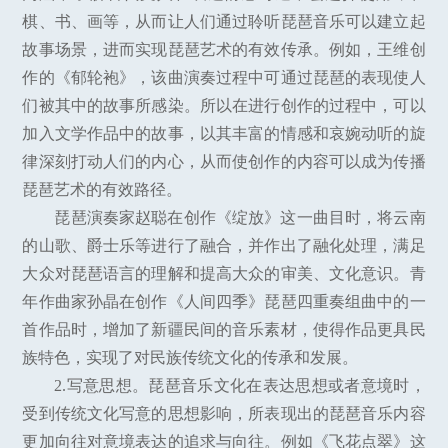
棋、书、画等，从而让人们通过聆听琵琶音乐可以建立起
故事场景，进而实现琵琶艺术的有效传承。例如，王维创
作的《郁轮袍》，该曲演奏过程中可通过琵琶的表现使人
们被其中的故事所感染。所以在进行创作的过程中，可以
加入文学作品中的故事，以其丰富的情感和哀婉动听的旋
律深刻打动人们的内心，从而使创作的内容可以成为传播
琵琶艺术的有效路径。
琵琶演奏家赵聪在创作《绽放》这一曲目时，将云南
的山歌、爵士乐等进行了融合，并作出了融化处理，满足
大众对琵琶语言的理解和提高大众的审美、文化意识。青
年作曲家孙晶在创作《人间四季》琵琶四重奏组曲中的一
首作品时，增加了新疆民间的音乐素材，使得作品更具民
族特色，实现了对民族传统文化的传承和发展。
2.写意思想。琵琶音乐文化在表达思想或者意境时，
受到传统文化写意的思想影响，所表现出的琵琶音乐内容
更加向往对意境表达的追求与向往。例如《飞花点翠》这