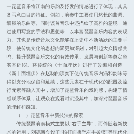
一琵琶音乐将江南的乐韵及抒发的情感进行了体现，其具
备写意曲目的特征。例如，演奏中主要使用悠长的曲调、
细腻的乐曲等。同时该首音乐中还描绘了高雅的意境，通
过使用写意的手法和思想等，以丰富琵琶音乐内容的表现
力。其也是传统音乐文化能够在历史中不断活跃的主要手
段，使传统文化的思想内涵更加深刻，对引起大众情感共
鸣、提升琵琶音乐文化的有效传承、发展与创新等奠定坚
实基础[6]。将传统的《十面埋伏》进行了改编和创造，
《新十面埋伏》在赵聪的演奏下使传统音乐内涵和韵味等
得以充分地保留和延续，这些元素在于现代化的配器及流
行元素等融入其中，增加了琵琶音乐的戏剧感，构建了情
感联系体系，让观众在观看时沉浸其中，加深对琵琶音乐
的理解和感知。
（二）琵琶音乐中新技法的探索
传统琵琶演奏模式主要以“右手主导”，而伴随着新技
术的运用，刘德海创设了“拍打面板”“左手拨弦”等现代化