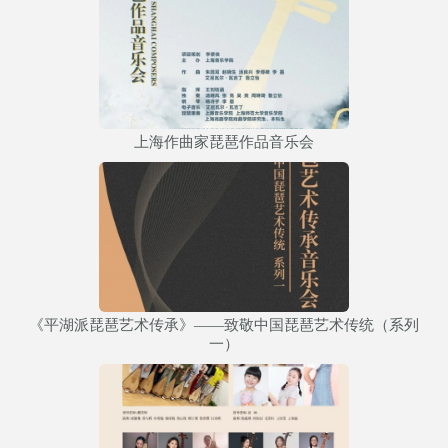
上海作曲家琵琶作品音乐会
《平湖派琵琶艺术传承》——致敬中国琵琶艺术传统（系列
一）