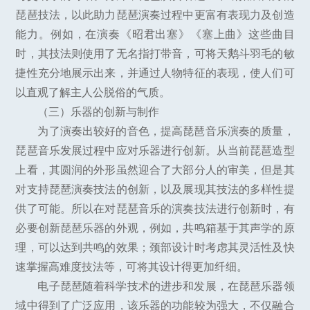
琵琶技法，以此助力琵琶演奏过程中更富有表现力及创造
能力。例如，在演奏《昭君出塞》《塞上曲》这些曲目
时，其技法则使用了无名指打带音，可将天鹅斗羽毛的敏
捷性充分地展示出来，并通过人物特征的表现，使人们可
以直观了解主人公脱俗的气质。
（三）乐器的创新与制作
为了演奏出较好的音色，提高琵琶音乐演奏的质量，
琵琶音乐发展过程中应对乐器进行创新。从当前琵琶造型
上看，其圆润的外形虽然迎合了大部分人的审美，但是其
对支持琵琶演奏技法的创新，以及展现其技法的多样性提
供了可能。所以在对琵琶音乐的演奏技法进行创新时，有
必要创新琵琶乐器的外观，例如，共鸣箱基于其声学的原
理，可以达到共鸣的效果；颈部设计时考虑其灵活性及快
速掌握高难度技法等，可将其设计得更加纤细。
电子琵琶随着科学技术的进步和发展，在琵琶乐器领
域中得到了广泛应用，该乐器的功能较为强大，不仅融合