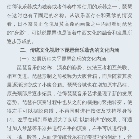
使得该乐器成为独奏或者伴奏中常使用的乐器之一，琵琶
在这时也有了固定的名称。从该乐器存在和延续的情况
看，日本奈良正仓院及莫高窟的画像之中均能看到琵琶
的“身影”，可以说琵琶也是随着中西文化的融合和发展所
逐步形成的。
二、传统文化视野下琵琶音乐蕴含的文化内涵
（一）发展历程关乎琵琶音乐的文化内涵
琵琶音乐的名称、演奏的姿势、技法三者相互关联、
相互促进。琵琶形制之前被称为大腹音箱，而后随着其发
展逐渐演变成了小腹音箱。琵琶音域也在增加原本品柱、
原先颈部后逐步拓展，使得琵琶音乐艺术呈现了新的发展
态势。琵琶在演奏过程中也从之前的横抱向竖抱转变，使
得左手可以摆脱束缚，不再同时进行按弦及扶持琴身等
[2]。左手在得到释放后为了实现“以韵补声”的效果，可通
过加入琴瑟等乐器并进行左手的演奏，左手可以进行推、
拉、揉、吟等，从而使传统音乐在演奏技巧的创新下，音