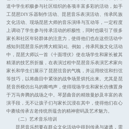
道中学生积极参与社区组织的各项丰富多彩的活动，如手
工琵琶DIY乐器制作活动、琵琶音乐表演活动、传承民族
文化活动、现场琵琶大师的音乐演绎与互动等，一定程度
上调动了学生参与传承活动的积极性，同时也吸引了很多
家长和社区年轻群体的注意力，使得他们也在这些活动中
感知到琵琶音乐的博大精深[4]。例如，传承民族文化活动
中，琵琶大师以一首《十面埋伏》使在场学生和家长被其
精湛的技艺所折服，在表演过程中琵琶音乐表演艺术家向
家长和学生们展示了琵琶弦音的气魄，并运用绞弦和扫弦
等技巧，以将曲目中紧张的战争场景烘托出来。尤其是琵
琶音所模仿出马的嘶鸣声，使得现场学生和家长仿佛置身
于万马奔腾的战场之中。琴瑟曲音的精致曼妙及丰富的表
演手段，无不让孩子们与家长沉浸在其中，使得他们在心
中赓续传承古老传统所蕴含的精神密码及艺术魅力。
（二）艺术音乐培训
琵琶音乐想要在群众文化活动中得到传承与渗透，需