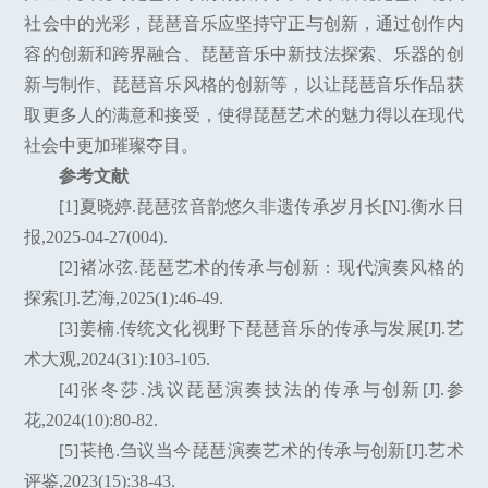
社会中的光彩，琵琶音乐应坚持守正与创新，通过创作内
容的创新和跨界融合、琵琶音乐中新技法探索、乐器的创
新与制作、琵琶音乐风格的创新等，以让琵琶音乐作品获
取更多人的满意和接受，使得琵琶艺术的魅力得以在现代
社会中更加璀璨夺目。
参考文献
[1]夏晓婷.琵琶弦音韵悠久非遗传承岁月长[N].衡水日
报,2025-04-27(004).
[2]褚冰弦.琵琶艺术的传承与创新：现代演奏风格的
探索[J].艺海,2025(1):46-49.
[3]姜楠.传统文化视野下琵琶音乐的传承与发展[J].艺
术大观,2024(31):103-105.
[4]张冬莎.浅议琵琶演奏技法的传承与创新[J].参
花,2024(10):80-82.
[5]苌艳.刍议当今琵琶演奏艺术的传承与创新[J].艺术
评鉴,2023(15):38-43.