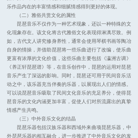
乐作品内在的丰富情感和细腻情感得到更好的体现。
（二）雅俗共赏文化的属性
琵琶音乐不仅作为一种艺术现象，还以一种特殊的文
化现象存在。该文化将古代雅俗文化表现得淋漓尽致。例
如，古代文人讲究修身养性，通常会使用琴棋书画等陶冶
自身的情操，并借助琵琶将一些乐曲进行了改编，使乐曲
更富有浓厚的文化价值，这些乐曲主要包括《瀛洲古调》
《养正轩琵琶谱》等，在音乐创作中，琵琶的运用对琵琶
音乐产生了深远的影响。同时，琵琶还可用于民间音乐活
动之中，该乐器充当伴奏的乐器，以展现出人们的情感。
可以说琵琶音乐吸取了民间文化音乐的充足养分，使得琵
琶音乐的文化内涵更加丰富，促使人们对所流露出的真挚
情感产生共鸣。
（三）中外音乐文化的结晶
琵琶乐器包括汉族乐器和西域外来曲项琵琶乐器，中
外琵琶乐器的相互融合，进一步推进了中外音乐文化的发