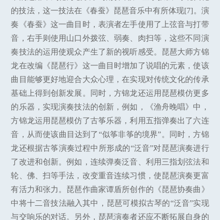
的技法，这一技法在《春蚕》琵琶音乐中有所体现[7]。演
奏《春蚕》这一曲目时，表演者左手使用了上弦音与打带
音，右手则使用山口外拨弦、弱奏、肉扫等，这些不同演
奏技法的运用使观众产生了新的视听感受。琵琶大师方锦
龙在改编《琵琶行》这一曲目时增加了说唱的元素，使该
曲目能够更好地迎合大众心理，在实现对传统文化的传承
基础上得到创新发展。同时，方锦龙还运用琵琶模仿更多
的乐器，实现演奏技法的创新，例如，《渔舟晚唱》中，
方锦龙运用琵琶模仿了古筝乐器，利用五指弹奏出了六连
音，从而使该曲目达到了“似筝非筝的境界”。同时，方锦
龙还根据古筝演奏过程中所形成的“泛音”对琵琶演奏进行
了改进和创新。例如，连续弹奏泛音、利用三指划弦法和
轮、佛、扫等手法，改变重音连续习惯，使琵琶演奏更富
有活力和张力。琵琶作曲家谭盾所创作的《琵琶协奏曲》
中将十二音技法融入其中，琵琶可模拟古琴的“泛音”实现
与交响乐的对话。另外，琵琶演奏者还应不断拓展自身的