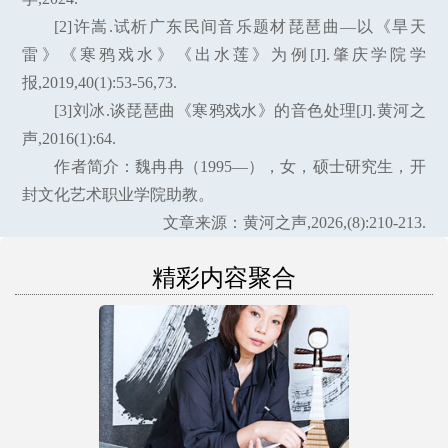
[2]许嵩.试析广东民间音乐题材琵琶曲—以《旱天
雷》《寒鸦戏水》《出水莲》为例[J].肇庆学院学
报,2019,40(1):53-56,73.
[3]刘冰.谈琵琶曲《寒鸦戏水》的音色处理[J].黄河之
声,2016(1):64.
作者简介：魏冉冉（1995—），女，硕士研究生，开
封文化艺术职业学院助教。
文章来源：黄河之声,2026,(8):210-213.
精彩内容聚合