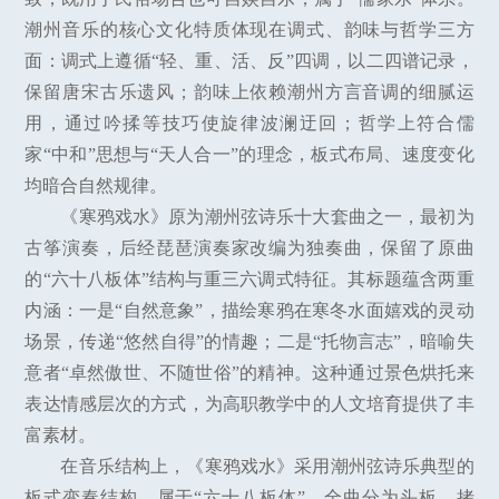
潮州音乐的核心文化特质体现在调式、韵味与哲学三方
面：调式上遵循“轻、重、活、反”四调，以二四谱记录，
保留唐宋古乐遗风；韵味上依赖潮州方言音调的细腻运
用，通过吟揉等技巧使旋律波澜迂回；哲学上符合儒
家“中和”思想与“天人合一”的理念，板式布局、速度变化
均暗合自然规律。
《寒鸦戏水》原为潮州弦诗乐十大套曲之一，最初为
古筝演奏，后经琵琶演奏家改编为独奏曲，保留了原曲
的“六十八板体”结构与重三六调式特征。其标题蕴含两重
内涵：一是“自然意象”，描绘寒鸦在寒冬水面嬉戏的灵动
场景，传递“悠然自得”的情趣；二是“托物言志”，暗喻失
意者“卓然傲世、不随世俗”的精神。这种通过景色烘托来
表达情感层次的方式，为高职教学中的人文培育提供了丰
富素材。
在音乐结构上，《寒鸦戏水》采用潮州弦诗乐典型的
板式变奏结构，属于“六十八板体”，全曲分为头板、拷