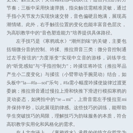
节奏；三板中采用快速弹挑，指尖触弦需精准灵敏，通过
手指小关节发力实现快速交替，音色偏硬且饱满，展现高
潮情绪。此外，右手触弦位置的变化也能丰富音色层次，
为高职教学中的“音色塑造能力”培养提供具体路径。
左手技巧是《寒鸦戏水》“潮州韵味”的关键，主要包
括细微分音的控制、吟揉、推拉滑音三类：微分音控制通
过左手按弦的“力度渐变”实现中立音的游移，训练学生
的“听觉感知”与“手指控制力”；吟揉弦将吟弦（推拉琴品
产生小二度变化）与揉弦（小臂带动手腕晃动）结合，如
头板中“la—#fa—sol”乐句，#fa需小幅度吟揉使旋律过渡更
委婉；推拉滑音通过慢拉上滑和快推下滑进行模拟寒鸦的
灵动姿态，如拷拍中的“re→mi”，上滑音需左手慢拉至mi
并保持半秒，以此展现韵律感。这些技巧的训练，能帮助
学生突破技巧的局限，理解技巧为韵味服务的本质，符合
高职教学实用化和风格化的需求。
在人文内涵上，《寒鸦戏水》承载的传统文化哲学为