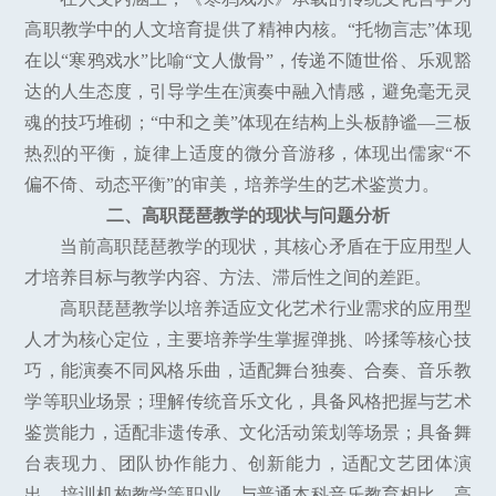
高职教学中的人文培育提供了精神内核。“托物言志”体现
在以“寒鸦戏水”比喻“文人傲骨”，传递不随世俗、乐观豁
达的人生态度，引导学生在演奏中融入情感，避免毫无灵
魂的技巧堆砌；“中和之美”体现在结构上头板静谧—三板
热烈的平衡，旋律上适度的微分音游移，体现出儒家“不
偏不倚、动态平衡”的审美，培养学生的艺术鉴赏力。
二、高职琵琶教学的现状与问题分析
当前高职琵琶教学的现状，其核心矛盾在于应用型人
才培养目标与教学内容、方法、滞后性之间的差距。
高职琵琶教学以培养适应文化艺术行业需求的应用型
人才为核心定位，主要培养学生掌握弹挑、吟揉等核心技
巧，能演奏不同风格乐曲，适配舞台独奏、合奏、音乐教
学等职业场景；理解传统音乐文化，具备风格把握与艺术
鉴赏能力，适配非遗传承、文化活动策划等场景；具备舞
台表现力、团队协作能力、创新能力，适配文艺团体演
出、培训机构教学等职业。与普通本科音乐教育相比，高