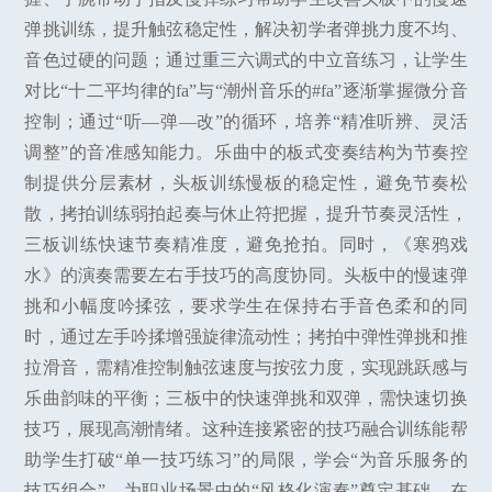
弹挑训练，提升触弦稳定性，解决初学者弹挑力度不均、
音色过硬的问题；通过重三六调式的中立音练习，让学生
对比“十二平均律的fa”与“潮州音乐的#fa”逐渐掌握微分音
控制；通过“听—弹—改”的循环，培养“精准听辨、灵活
调整”的音准感知能力。乐曲中的板式变奏结构为节奏控
制提供分层素材，头板训练慢板的稳定性，避免节奏松
散，拷拍训练弱拍起奏与休止符把握，提升节奏灵活性，
三板训练快速节奏精准度，避免抢拍。同时，《寒鸦戏
水》的演奏需要左右手技巧的高度协同。头板中的慢速弹
挑和小幅度吟揉弦，要求学生在保持右手音色柔和的同
时，通过左手吟揉增强旋律流动性；拷拍中弹性弹挑和推
拉滑音，需精准控制触弦速度与按弦力度，实现跳跃感与
乐曲韵味的平衡；三板中的快速弹挑和双弹，需快速切换
技巧，展现高潮情绪。这种连接紧密的技巧融合训练能帮
助学生打破“单一技巧练习”的局限，学会“为音乐服务的
技巧组合”，为职业场景中的“风格化演奏”奠定基础。在