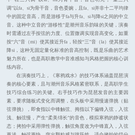
调”以fa、si为骨干音，音色委婉，且fa、si并非十二平均律
中的固定音高，而是游移于fa与升fa、si与降si之间的中立
音。这种中立音的“游移性”是潮州音乐韵味的关键，演奏
时需通过左手按弦的力度、位置微调实现音高变化，如重
按“六”音（mi）使其接近升fa，轻按“三”音（la）使其接近
降si，这种无固定量化标准的音高控制，既是乐曲的艺术
魅力所在，也是高职教学中音准感知与风格把握的核心训
练内容。
在演奏技巧上，《寒鸦戏水》的技巧体系涵盖琵琶演
奏的核心要素，且与潮州音乐风格紧密联系，是高职学生
技巧综合练习的关键。右手技巧作为琵琶发音的主要因
素，要求随板式变化而调整，在头板中采用慢速弹挑（贴
弦弹挑），即食指以中锋触弦、拇指以下偏锋入弦，入弦
浅、触弦慢，产生“柔美绵长”的音色，模拟寒鸦的静谧状
态；拷拍中采用弹性弹挑，触弦角度改为中锋直入，入弦
更浅、触弦更快，突出颗粒感与跳跃性，适合拷拍的切分