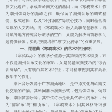
质文化遗产，承载着岭南文化的基因，而《寒鸦戏水》作
为潮州弦诗乐的巅峰之作，既保留了潮州音乐的调式精
髓、板式逻辑，以及“吟揉润腔”等核心技巧，同时蕴含着
深厚的人文内涵。将《寒鸦戏水》融入高职琵琶教学，既
能填补地方传统音乐教学的空白，又能为解决当前教学问
题提供载体，实现“技能培养”与“文化传承”的双重发展。
一、琵琶曲《寒鸦戏水》的艺术特征解析
《寒鸦戏水》的教学价值源于其独特的艺术特质，它
不仅是潮州音乐文化的缩影，又是琵琶演奏技巧的“综合
训练场”。只有明白其艺术特征，才能精准挖掘其在高职
教学中的作用。
潮州音乐发源于广东潮汕地区，是中原文化与岭南文
化交融的产物。其民间器乐演奏形式，包括弦诗乐、铜鼓
乐、潮阳笛套乐等，其中弦诗乐是最具代表性的乐种，分
为“儒家乐”与“棚顶乐”。《寒鸦戏水》因其风格纤细雅
致，既用于民俗场合也可自娱自乐，属于“儒家乐”体系。