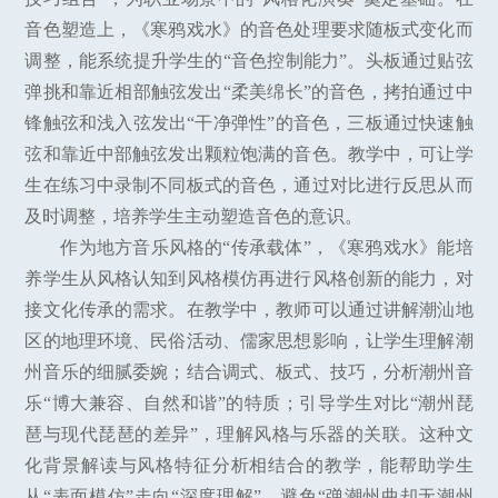
音色塑造上，《寒鸦戏水》的音色处理要求随板式变化而
调整，能系统提升学生的“音色控制能力”。头板通过贴弦
弹挑和靠近相部触弦发出“柔美绵长”的音色，拷拍通过中
锋触弦和浅入弦发出“干净弹性”的音色，三板通过快速触
弦和靠近中部触弦发出颗粒饱满的音色。教学中，可让学
生在练习中录制不同板式的音色，通过对比进行反思从而
及时调整，培养学生主动塑造音色的意识。
作为地方音乐风格的“传承载体”，《寒鸦戏水》能培
养学生从风格认知到风格模仿再进行风格创新的能力，对
接文化传承的需求。在教学中，教师可以通过讲解潮汕地
区的地理环境、民俗活动、儒家思想影响，让学生理解潮
州音乐的细腻委婉；结合调式、板式、技巧，分析潮州音
乐“博大兼容、自然和谐”的特质；引导学生对比“潮州琵
琶与现代琵琶的差异”，理解风格与乐器的关联。这种文
化背景解读与风格特征分析相结合的教学，能帮助学生
从“表面模仿”走向“深度理解”，避免“弹潮州曲却无潮州