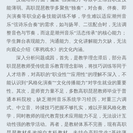
能薄弱。高职琵琶教学多聚焦“独奏”，对合奏、伴奏、即
兴演奏等职业必备技能训练不够，学生难以适应潮州音
乐“弦诗乐合奏”的需求，如与扬琴、二弦配合时，无法调
整音色与节奏，而这是潮州音乐“活态传承”的核心能力；
学生舞台表现能力、沟通能力、文化讲解能力欠缺，无法
向观众介绍《寒鸦戏水》的文化内涵。
深入分析问题成因，首先，是教学理念滞后，部分高
职琵琶教师受传统音乐教育理念影响，将技巧训练等同于
人才培养，对高职的“职业性”“应用性”的理解不深入，不
能认识到“风格化演奏”“文化传播能力”对学生就业的重要
性。其次，是师资力量不足，多数高职琵琶教师毕业于普
通本科院校，缺乏潮州音乐系统学习经历，对重三六调
式、中立音、吟揉技巧把握不够扎实，难以开展风格化教
学，同时教师的现代教育技术应用能力不足，无法设计互
动性强的教学活动。再者，是教材体系不完善，现有高职
琵琶教材多改编自本科教材，未结合高职学生“基础薄