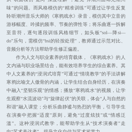
味”的问题。而风格模仿的“精准训练”可通过让学生反复
聆听潮州音乐大师的《寒鸦戏水》录音，模仿其中立音的
游移幅度、吟揉的频率、节奏的弹性等；将乐曲逐一拆解
至音符，逐句逐段训练风格细节，如头板“sol—降si—
do”乐句，需模仿“bsi的轻按处理”，教师通过示范对比、
音频分析等方法帮助学生修正偏差。
作为人文与职业素养的培育载体，《寒鸦戏水》的人
文内涵与职业场景结合，能有效培养学生的综合素养。其
中人文素养的“浸润式培育”可通过“情境教学”的手法讲解
寒鸦比喻文人傲骨的内涵，让学生结合自身经历，在演奏
中融入“坚韧乐观”的情感；播放“寒鸦戏水”的视频，让学
生观察“水流波动”与“旋律起伏”的关联，体会“人与自然的
和谐”融入课堂；分析乐曲静谧与热烈的平衡，引导学生
在演奏中把握“适度”原则，避免“过度炫技”或“情感泛
滥”。这种浸润式教学，能帮助学生从“技术演奏者”走
向“艺术表达者”，提升文化自信与艺术鉴赏力。