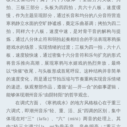
拍、三板三部分，头板为四四拍，共六十八板，速度缓
慢，作为主题呈现部分，通过长音和均分的八分音符营造
寒鸦静立水面的空旷静谧感，奠定乐曲基调；拷拍为四二
拍，同样六十八板，速度中速，是对骨干音的解构与提
炼，通过八分休止符和弱拍起奏相结合的手法表现寒鸦振
翅戏水的场景，实现情绪的过渡；三板为四一拍，六十八
板，速度较快速，通过密集十六分音符和乐句扩充的形式
将音乐推向高潮，展现寒鸦与水嬉戏的热烈奔放，最终
以“快催”收尾，与头板形成首尾呼应。这种结构并非简单
的速度变化，而是通过节拍压缩与节奏重构实现音乐情绪
的递进。纵观整部作品，遵循“起—开—合”的叙事逻辑，
能够体现潮州音乐“由阴转阳”的哲学观念。
在调式方面，《寒鸦戏水》的地方风格核心在于重三
六调式，即潮州音乐“轻、重、活、反”四调的区别，集中
体现在对“三”（la/fa）、“六”（mi/si）两音的处理上。其
中“轻三六调”以la、mi为骨干音，音色明亮；“重三六