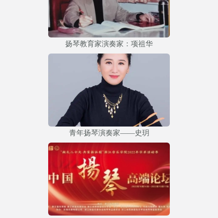
扬琴教育家演奏家：项祖华
青年扬琴演奏家——史玥